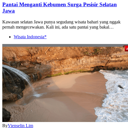
Pantai Menganti Kebumen Surga Pesisir Selatan
Jawa
Kawasan selatan Jawa punya segudang wisata bahari yang nggak
pernah mengecewakan. Kali ini, ada satu pantai yang bakal…
Wisata Indonesia*
By
Vienselin Lim