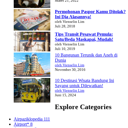
Maret 21, 2022
Permohonan Paspor Kamu Ditolak?
Ini Dia Alasannya!
oleh Vienselin Lim
Juli 28, 2018
Tips Transit Pesawat Pemula:
Satu/Beda Maskapai, Mudah!
oleh Vienselin Lim
Juli 10, 2019
10 Bangunan Terunik dan Aneh di
Dunia
oleh Vienselin Lim
November 30, 2016
10 Destinasi Wisata Bandung Ini
Sayang untuk Dilewatkan!
oleh Vienselin Lim
Juni 15, 2024
Explore Categories
Airpaziklopedia
111
Airport*
8