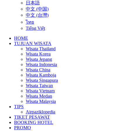
日本語
中文 (中国)
中文 (台灣)
ไทย
Tiếng Việt
HOME
TUJUAN WISATA
Wisata Thailand
Wisata Korea
Wisata Jepang
Wisata Indonesia
Wisata China
Wisata Kamboja
Wisata Singapura
Wisata Taiwan
Wisata Vietnam
Wisata Medan
Wisata Malaysia
TIPS
Airpaziklopedia
TIKET PESAWAT
BOOKING HOTEL
PROMO