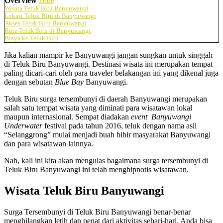
Overview
Hide
Wisata Teluk Biru Banyuwangi
Lokasi Teluk Biru di Banyuwangi
Akses Teluk Biru Banyuwangi
Rute Teluk Biru di Banyuwangi
Biaya ke Teluk Biru
Jika kalian mampir ke Banyuwangi jangan sungkan untuk singgah
di Teluk Biru Banyuwangi. Destinasi wisata ini merupakan tempat
paling dicari-cari oleh para traveler belakangan ini yang dikenal juga
dengan sebutan
Blue Bay
Banyuwangi.
Teluk Biru surga tersembunyi di daerah Banyuwangi merupakan
salah satu tempat wisata yang diminati para wisatawan lokal
maupun internasional. Sempat diadakan
event Banyuwangi
Underwater
festival pada tahun 2016, teluk dengan nama asli
“Selanggrong” mulai menjadi buah bibir masyarakat Banyuwangi
dan para wisatawan lainnya.
Nah, kali ini kita akan mengulas bagaimana surga tersembunyi di
Teluk Biru Banyuwangi ini telah menghipnotis wisatawan.
Wisata Teluk Biru Banyuwangi
Surga Tersembunyi di Teluk Biru Banyuwangi benar-benar
menghilangkan letih dan penat dari aktivitas sehari-hari. Anda bisa