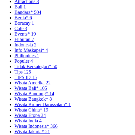
Attractions
3
Bali
1
Bandara*
504
Berita*
6
Boracay
1
Cafe
3
Events*
19
HIburan
7
Indonesia
2
Info Maskapai*
4
Philippines
1
Populer
4
Tidak Berkategori*
50
Tips
125
TIPS ID
15
Wisata Amerika
22
Wisata Bali*
105
Wisata Bandung*
14
Wisata Bangkok*
8
Wisata Brunei Darussalam*
1
Wisata China*
19
Wisata Eropa
34
Wisata India
4
Wisata Indonesia*
366
Wisata Jakarta*
21