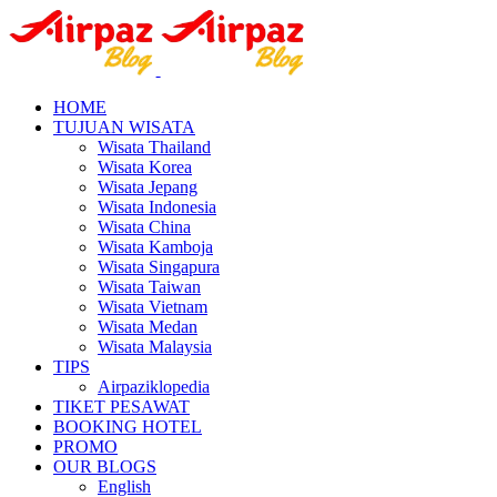
HOME
TUJUAN WISATA
Wisata Thailand
Wisata Korea
Wisata Jepang
Wisata Indonesia
Wisata China
Wisata Kamboja
Wisata Singapura
Wisata Taiwan
Wisata Vietnam
Wisata Medan
Wisata Malaysia
TIPS
Airpaziklopedia
TIKET PESAWAT
BOOKING HOTEL
PROMO
OUR BLOGS
English