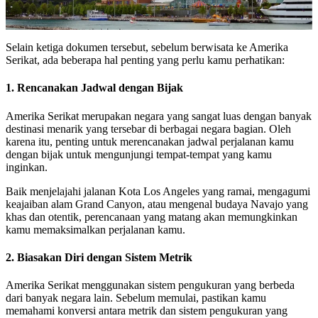
Selain ketiga dokumen tersebut, sebelum berwisata ke Amerika
Serikat, ada beberapa hal penting yang perlu kamu perhatikan:
1. Rencanakan Jadwal dengan Bijak
Amerika Serikat merupakan negara yang sangat luas dengan banyak
destinasi menarik yang tersebar di berbagai negara bagian. Oleh
karena itu, penting untuk merencanakan jadwal perjalanan kamu
dengan bijak untuk mengunjungi tempat-tempat yang kamu
inginkan.
Baik menjelajahi jalanan Kota Los Angeles yang ramai, mengagumi
keajaiban alam Grand Canyon, atau mengenal budaya Navajo yang
khas dan otentik, perencanaan yang matang akan memungkinkan
kamu memaksimalkan perjalanan kamu.
2. Biasakan Diri dengan Sistem Metrik
Amerika Serikat menggunakan sistem pengukuran yang berbeda
dari banyak negara lain. Sebelum memulai, pastikan kamu
memahami konversi antara metrik dan sistem pengukuran yang