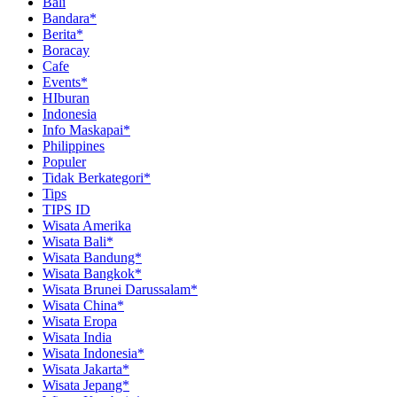
Bali
Bandara*
Berita*
Boracay
Cafe
Events*
HIburan
Indonesia
Info Maskapai*
Philippines
Populer
Tidak Berkategori*
Tips
TIPS ID
Wisata Amerika
Wisata Bali*
Wisata Bandung*
Wisata Bangkok*
Wisata Brunei Darussalam*
Wisata China*
Wisata Eropa
Wisata India
Wisata Indonesia*
Wisata Jakarta*
Wisata Jepang*