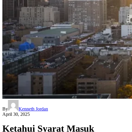
By
Kenneth Jordan
April 30, 2025
Ketahui Syarat Masuk