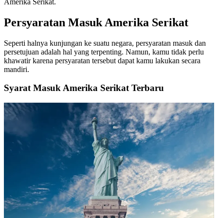
Amerika Serikat.
Persyaratan Masuk Amerika
Serikat
Seperti halnya kunjungan ke suatu negara, persyaratan masuk dan
persetujuan adalah hal yang terpenting. Namun, kamu tidak perlu
khawatir karena persyaratan tersebut dapat kamu lakukan secara
mandiri.
Syarat Masuk Amerika Serikat Terbaru