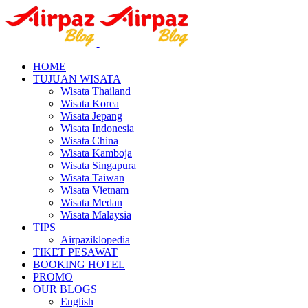
HOME
TUJUAN WISATA
Wisata Thailand
Wisata Korea
Wisata Jepang
Wisata Indonesia
Wisata China
Wisata Kamboja
Wisata Singapura
Wisata Taiwan
Wisata Vietnam
Wisata Medan
Wisata Malaysia
TIPS
Airpaziklopedia
TIKET PESAWAT
BOOKING HOTEL
PROMO
OUR BLOGS
English