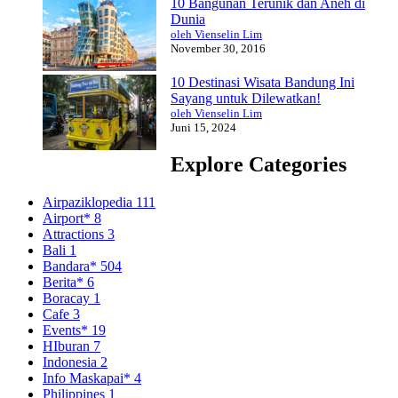
10 Bangunan Terunik dan Aneh di
Dunia
oleh Vienselin Lim
November 30, 2016
10 Destinasi Wisata Bandung Ini
Sayang untuk Dilewatkan!
oleh Vienselin Lim
Juni 15, 2024
Explore Categories
Airpaziklopedia
111
Airport*
8
Attractions
3
Bali
1
Bandara*
504
Berita*
6
Boracay
1
Cafe
3
Events*
19
HIburan
7
Indonesia
2
Info Maskapai*
4
Philippines
1