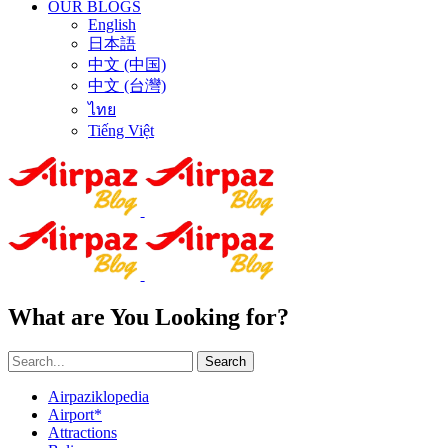
OUR BLOGS
English
日本語
中文 (中国)
中文 (台灣)
ไทย
Tiếng Việt
What are You Looking for?
Search
Airpaziklopedia
Airport*
Attractions