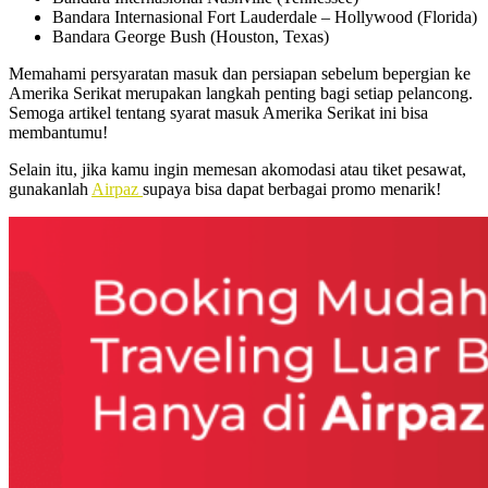
Bandara Internasional Fort Lauderdale – Hollywood (Florida)
Bandara George Bush (Houston, Texas)
Memahami persyaratan masuk dan persiapan sebelum bepergian ke
Amerika Serikat merupakan langkah penting bagi setiap pelancong.
Semoga artikel tentang syarat masuk Amerika Serikat ini bisa
membantumu!
Selain itu, jika kamu ingin memesan akomodasi atau tiket pesawat,
gunakanlah
Airpaz
supaya bisa dapat berbagai promo menarik!