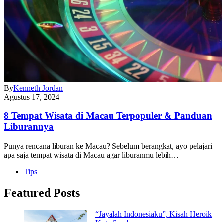
By
Kenneth Jordan
Agustus 17, 2024
8 Tempat Wisata di Macau Terpopuler & Panduan
Liburannya
Punya rencana liburan ke Macau? Sebelum berangkat, ayo pelajari
apa saja tempat wisata di Macau agar liburanmu lebih…
Tips
Featured Posts
“Jayalah Indonesiaku”, Kisah Heroik