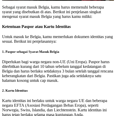
Sebagai syarat masuk Belgia, kamu harus memenuhi beberapa
syarat yang disebutkan di atas. Berikut ini penjelasan singkat
mengenai syarat masuk Belgia yang harus kamu miliki:
Ketentuan Paspor atau Kartu Identitas
Untuk masuk ke Belgia, kamu memerlukan dokumen identitas yang
sesuai. Berikut ini penjelasannya:
1. Paspor sebagai Syarat Masuk Belgia
Diperlukan bagi warga negara non-UE (Uni Eropa). Paspor harus
diterbitkan kurang dari 10 tahun sebelum tanggal kedatangan di
Belgia dan harus berlaku setidaknya 3 bulan setelah tanggal rencana
keberangkatan dari Belgia. Pastikan juga ada setidaknya satu
halaman kosong untuk cap masuk.
2. Kartu Identitas
Kartu identitas ini berlaku untuk warga negara UE dan beberapa
negara EFTA (Asosiasi Perdagangan Bebas Eropa), seperti
Norwegia, Swiss, Islandia, dan Liechtenstein. Kartu identitas ini
harus tetap berlaku selama masa kunjungan Anda.