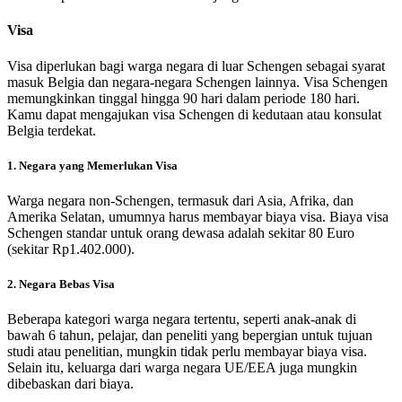
Visa
Visa diperlukan bagi warga negara di luar Schengen sebagai syarat
masuk Belgia dan negara-negara Schengen lainnya. Visa Schengen
memungkinkan tinggal hingga 90 hari dalam periode 180 hari.
Kamu dapat mengajukan visa Schengen di kedutaan atau konsulat
Belgia terdekat.
1. Negara yang Memerlukan Visa
Warga negara non-Schengen, termasuk dari Asia, Afrika, dan
Amerika Selatan, umumnya harus membayar biaya visa. Biaya visa
Schengen standar untuk orang dewasa adalah sekitar 80 Euro
(sekitar Rp1.402.000).
2. Negara Bebas Visa
Beberapa kategori warga negara tertentu, seperti anak-anak di
bawah 6 tahun, pelajar, dan peneliti yang bepergian untuk tujuan
studi atau penelitian, mungkin tidak perlu membayar biaya visa.
Selain itu, keluarga dari warga negara UE/EEA juga mungkin
dibebaskan dari biaya.