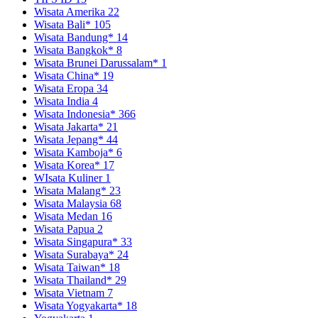
Wisata Amerika
22
Wisata Bali*
105
Wisata Bandung*
14
Wisata Bangkok*
8
Wisata Brunei Darussalam*
1
Wisata China*
19
Wisata Eropa
34
Wisata India
4
Wisata Indonesia*
366
Wisata Jakarta*
21
Wisata Jepang*
44
Wisata Kamboja*
6
Wisata Korea*
17
WIsata Kuliner
1
Wisata Malang*
23
Wisata Malaysia
68
Wisata Medan
16
Wisata Papua
2
Wisata Singapura*
33
Wisata Surabaya*
24
Wisata Taiwan*
18
Wisata Thailand*
29
Wisata Vietnam
7
Wisata Yogyakarta*
18