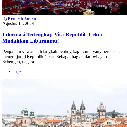
By
Kenneth Jordan
Agustus 15, 2024
Informasi Terlengkap Visa Republik Ceko:
Mudahkan Liburanmu!
Pengajuan visa adalah langkah penting bagi kamu yang berencana
mengunjungi Republik Ceko. Sebagai bagian dari wilayah
Schengen, negara…
Tips