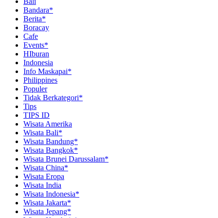
Bali
Bandara*
Berita*
Boracay
Cafe
Events*
HIburan
Indonesia
Info Maskapai*
Philippines
Populer
Tidak Berkategori*
Tips
TIPS ID
Wisata Amerika
Wisata Bali*
Wisata Bandung*
Wisata Bangkok*
Wisata Brunei Darussalam*
Wisata China*
Wisata Eropa
Wisata India
Wisata Indonesia*
Wisata Jakarta*
Wisata Jepang*