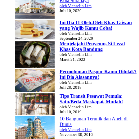
Kota Surabaya
oleh Vienselin Lim
Juli 10, 2020
Ini Dia 11 Oleh-Oleh Khas Taiwan
yang Wajib Kamu Coba!
oleh Vienselin Lim
September 24, 2020
Menjelajahi Peuyeum, Si Lezat
Khas Kota Bandung
oleh Vienselin Lim
Maret 21, 2022
Permohonan Paspor Kamu Ditolak?
Ini Dia Alasannya!
oleh Vienselin Lim
Juli 28, 2018
Tips Transit Pesawat Pemula:
Satu/Beda Maskapai, Mudah!
oleh Vienselin Lim
Juli 10, 2019
10 Bangunan Terunik dan Aneh di
Dunia
oleh Vienselin Lim
November 30, 2016