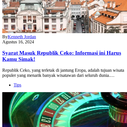
By
Kenneth Jordan
Agustus 16, 2024
Syarat Masuk Republik Ceko: Informasi ini Harus
Kamu Simak!
Republik Ceko, yang terletak di jantung Eropa, adalah tujuan wisata
populer yang menarik banyak wisatawan dari seluruh dunia.…
Tips