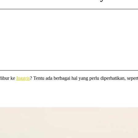
rlibur ke
Inggris
? Tentu ada berbagai hal yang perlu diperhatikan, sepert