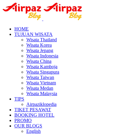
HOME
TUJUAN WISATA
Wisata Thailand
Wisata Korea
Wisata Jepang
Wisata Indonesia
Wisata China
Wisata Kamboja
Wisata Singapura
Wisata Taiwan
Wisata Vietnam
Wisata Medan
Wisata Malaysia
TIPS
Airpaziklopedia
TIKET PESAWAT
BOOKING HOTEL
PROMO
OUR BLOGS
English