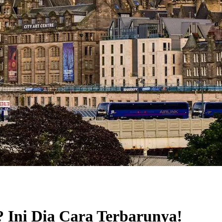
? Ini Dia Cara Terbarunya!