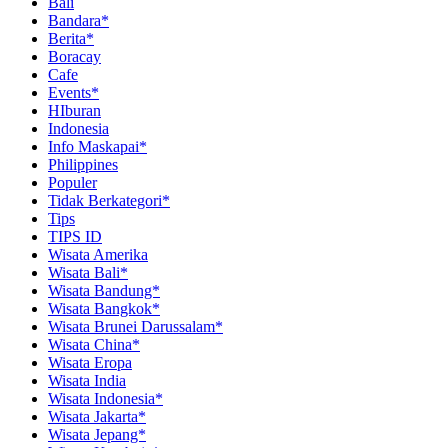
Bali
Bandara*
Berita*
Boracay
Cafe
Events*
HIburan
Indonesia
Info Maskapai*
Philippines
Populer
Tidak Berkategori*
Tips
TIPS ID
Wisata Amerika
Wisata Bali*
Wisata Bandung*
Wisata Bangkok*
Wisata Brunei Darussalam*
Wisata China*
Wisata Eropa
Wisata India
Wisata Indonesia*
Wisata Jakarta*
Wisata Jepang*