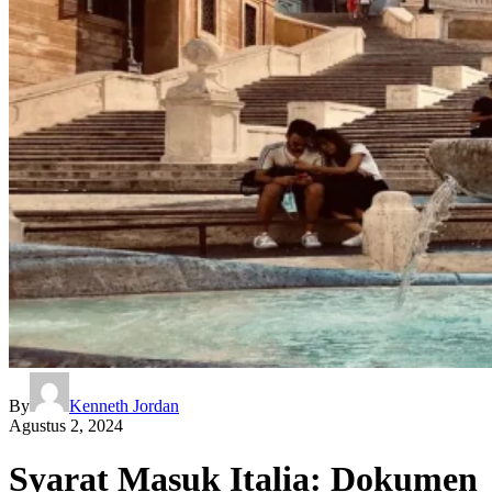
By
Kenneth Jordan
Agustus 2, 2024
Syarat Masuk Italia: Dokumen