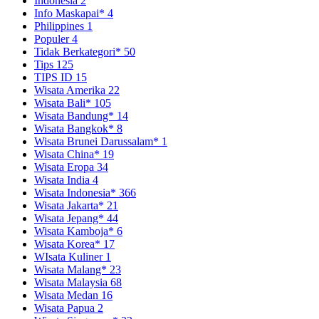
Indonesia
2
Info Maskapai*
4
Philippines
1
Populer
4
Tidak Berkategori*
50
Tips
125
TIPS ID
15
Wisata Amerika
22
Wisata Bali*
105
Wisata Bandung*
14
Wisata Bangkok*
8
Wisata Brunei Darussalam*
1
Wisata China*
19
Wisata Eropa
34
Wisata India
4
Wisata Indonesia*
366
Wisata Jakarta*
21
Wisata Jepang*
44
Wisata Kamboja*
6
Wisata Korea*
17
WIsata Kuliner
1
Wisata Malang*
23
Wisata Malaysia
68
Wisata Medan
16
Wisata Papua
2