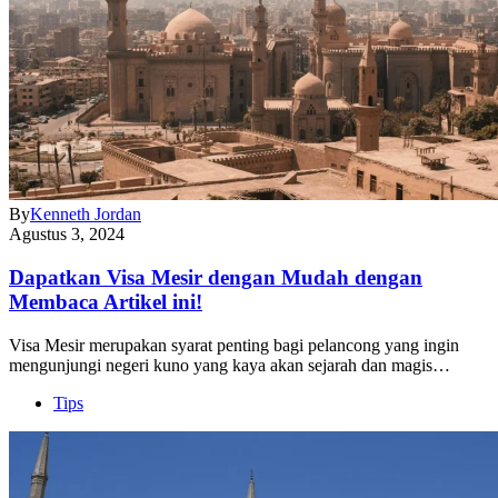
By
Kenneth Jordan
Agustus 3, 2024
Dapatkan Visa Mesir dengan Mudah dengan
Membaca Artikel ini!
Visa Mesir merupakan syarat penting bagi pelancong yang ingin
mengunjungi negeri kuno yang kaya akan sejarah dan magis…
Tips