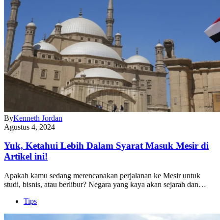
By
Kenneth Jordan
Agustus 4, 2024
Yuk, Ketahui Lebih Dalam Syarat Masuk Mesir di
Artikel ini!
Apakah kamu sedang merencanakan perjalanan ke Mesir untuk
studi, bisnis, atau berlibur? Negara yang kaya akan sejarah dan…
Tips