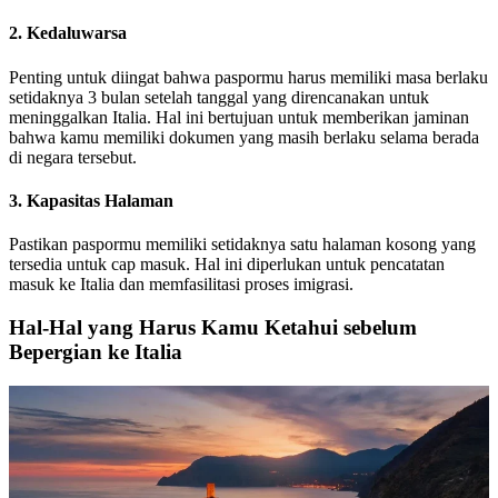
2. Kedaluwarsa
Penting untuk diingat bahwa paspormu harus memiliki masa berlaku
setidaknya 3 bulan setelah tanggal yang direncanakan untuk
meninggalkan Italia. Hal ini bertujuan untuk memberikan jaminan
bahwa kamu memiliki dokumen yang masih berlaku selama berada
di negara tersebut.
3. Kapasitas Halaman
Pastikan paspormu memiliki setidaknya satu halaman kosong yang
tersedia untuk cap masuk. Hal ini diperlukan untuk pencatatan
masuk ke Italia dan memfasilitasi proses imigrasi.
Hal-Hal yang Harus Kamu Ketahui sebelum
Bepergian ke Italia