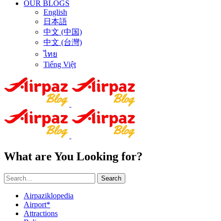
OUR BLOGS
English
日本語
中文 (中国)
中文 (台灣)
ไทย
Tiếng Việt
What are You Looking for?
Search
Airpaziklopedia
Airport*
Attractions