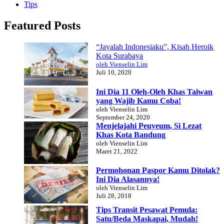
Tips
Featured Posts
“Jayalah Indonesiaku”, Kisah Heroik
Kota Surabaya
oleh Vienselin Lim
Juli 10, 2020
Ini Dia 11 Oleh-Oleh Khas Taiwan
yang Wajib Kamu Coba!
oleh Vienselin Lim
September 24, 2020
Menjelajahi Peuyeum, Si Lezat
Khas Kota Bandung
oleh Vienselin Lim
Maret 21, 2022
Permohonan Paspor Kamu Ditolak?
Ini Dia Alasannya!
oleh Vienselin Lim
Juli 28, 2018
Tips Transit Pesawat Pemula:
Satu/Beda Maskapai, Mudah!