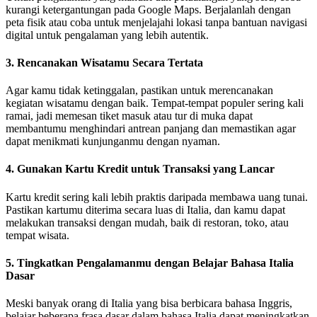
kurangi ketergantungan pada Google Maps. Berjalanlah dengan
peta fisik atau coba untuk menjelajahi lokasi tanpa bantuan navigasi
digital untuk pengalaman yang lebih autentik.
3. Rencanakan Wisatamu Secara Tertata
Agar kamu tidak ketinggalan, pastikan untuk merencanakan
kegiatan wisatamu dengan baik. Tempat-tempat populer sering kali
ramai, jadi memesan tiket masuk atau tur di muka dapat
membantumu menghindari antrean panjang dan memastikan agar
dapat menikmati kunjunganmu dengan nyaman.
4. Gunakan Kartu Kredit untuk Transaksi yang Lancar
Kartu kredit sering kali lebih praktis daripada membawa uang tunai.
Pastikan kartumu diterima secara luas di Italia, dan kamu dapat
melakukan transaksi dengan mudah, baik di restoran, toko, atau
tempat wisata.
5. Tingkatkan Pengalamanmu dengan Belajar Bahasa Italia
Dasar
Meski banyak orang di Italia yang bisa berbicara bahasa Inggris,
belajar beberapa frasa dasar dalam bahasa Italia dapat meningkatkan