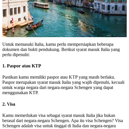
Untuk memasuki Italia, kamu perlu mempersiapkan beberapa
dokumen dan bukti pendukung. Berikut syarat masuk Italia yang
perlu dipenuhi:
1. Paspor atau KTP
Pastikan kamu memiliki paspor atau KTP yang masih berlaku.
Paspor merupakan syarat masuk Italia yang wajib dipenuhi, kecuali
untuk warga negara dari negara-negara Schengen yang dapat
menggunakan KTP.
2. Visa
Kamu memerlukan visa sebagai syarat masuk Italia jika bukan
berasal dari negara-negara Schengen. Apa itu visa Schengen? Visa
Schengen adalah visa untuk tinggal di Italia dan negara-negara