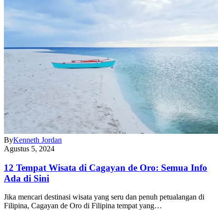
By
Kenneth Jordan
Agustus 5, 2024
12 Tempat Wisata di Cagayan de Oro: Semua Info
Ada di Sini
Jika mencari destinasi wisata yang seru dan penuh petualangan di
Filipina, Cagayan de Oro di Filipina tempat yang…