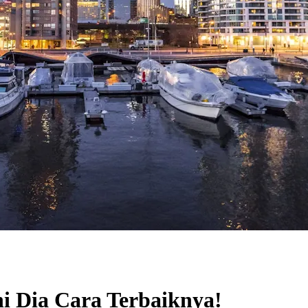
i Dia Cara Terbaiknya!