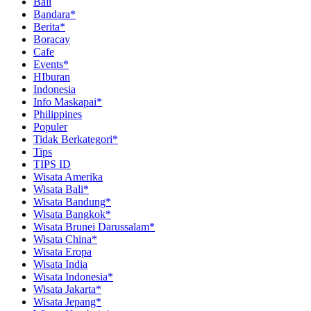
Bali
Bandara*
Berita*
Boracay
Cafe
Events*
HIburan
Indonesia
Info Maskapai*
Philippines
Populer
Tidak Berkategori*
Tips
TIPS ID
Wisata Amerika
Wisata Bali*
Wisata Bandung*
Wisata Bangkok*
Wisata Brunei Darussalam*
Wisata China*
Wisata Eropa
Wisata India
Wisata Indonesia*
Wisata Jakarta*
Wisata Jepang*