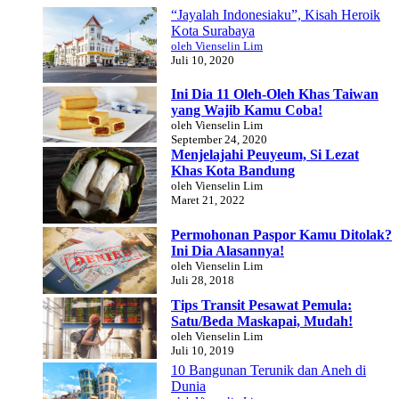
“Jayalah Indonesiaku”, Kisah Heroik
Kota Surabaya
oleh Vienselin Lim
Juli 10, 2020
Ini Dia 11 Oleh-Oleh Khas Taiwan
yang Wajib Kamu Coba!
oleh Vienselin Lim
September 24, 2020
Menjelajahi Peuyeum, Si Lezat
Khas Kota Bandung
oleh Vienselin Lim
Maret 21, 2022
Permohonan Paspor Kamu Ditolak?
Ini Dia Alasannya!
oleh Vienselin Lim
Juli 28, 2018
Tips Transit Pesawat Pemula:
Satu/Beda Maskapai, Mudah!
oleh Vienselin Lim
Juli 10, 2019
10 Bangunan Terunik dan Aneh di
Dunia