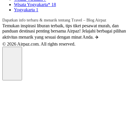
Wisata Yogyakarta*
18
Yogyakarta
1
Dapatkan info terbaru & menarik tentang Travel – Blog Airpaz
Temukan inspirasi liburan terbaik, tips tiket pesawat murah, dan
panduan destinasi penting bersama Airpaz! Jelajahi berbagai pilihan
aktivitas menarik yang sesuai dengan minat Anda. ✈️
© 2026 Airpaz.com. All rights reserved.