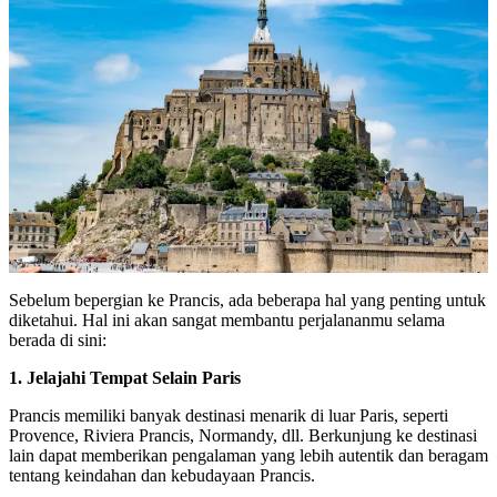
Sebelum bepergian ke Prancis, ada beberapa hal yang penting untuk
diketahui. Hal ini akan sangat membantu perjalananmu selama
berada di sini:
1. Jelajahi Tempat Selain Paris
Prancis memiliki banyak destinasi menarik di luar Paris, seperti
Provence, Riviera Prancis, Normandy, dll. Berkunjung ke destinasi
lain dapat memberikan pengalaman yang lebih autentik dan beragam
tentang keindahan dan kebudayaan Prancis.