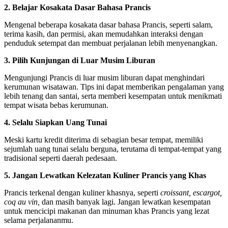
2. Belajar Kosakata Dasar Bahasa Prancis
Mengenal beberapa kosakata dasar bahasa Prancis, seperti salam,
terima kasih, dan permisi, akan memudahkan interaksi dengan
penduduk setempat dan membuat perjalanan lebih menyenangkan.
3. Pilih Kunjungan di Luar Musim Liburan
Mengunjungi Prancis di luar musim liburan dapat menghindari
kerumunan wisatawan. Tips ini dapat memberikan pengalaman yang
lebih tenang dan santai, serta memberi kesempatan untuk menikmati
tempat wisata bebas kerumunan.
4. Selalu Siapkan Uang Tunai
Meski kartu kredit diterima di sebagian besar tempat, memiliki
sejumlah uang tunai selalu berguna, terutama di tempat-tempat yang
tradisional seperti daerah pedesaan.
5. Jangan Lewatkan Kelezatan Kuliner Prancis yang Khas
Prancis terkenal dengan kuliner khasnya, seperti
croissant, escargot,
coq au vin,
dan masih banyak lagi. Jangan lewatkan kesempatan
untuk mencicipi makanan dan minuman khas Prancis yang lezat
selama perjalananmu.