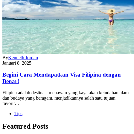
By
Kenneth Jordan
Januari 8, 2025
Begini Cara Mendapatkan Visa Filipina dengan
Benar!
Filipina adalah destinasi menawan yang kaya akan keindahan alam
dan budaya yang beragam, menjadikannya salah satu tujuan
favorit…
Tips
Featured Posts