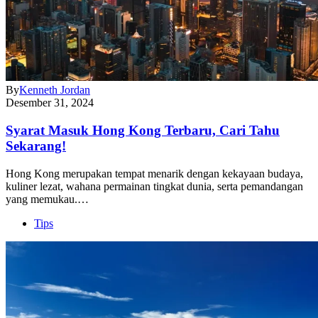
By
Kenneth Jordan
Desember 31, 2024
Syarat Masuk Hong Kong Terbaru, Cari Tahu
Sekarang!
Hong Kong merupakan tempat menarik dengan kekayaan budaya,
kuliner lezat, wahana permainan tingkat dunia, serta pemandangan
yang memukau.…
Tips