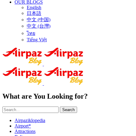
OUR BLOGS
English
日本語
中文 (中国)
中文 (台灣)
ไทย
Tiếng Việt
What are You Looking for?
Search
Airpaziklopedia
Airport*
Attractions