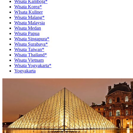
Wisata Kamboja*
Wisata Korea*
WIsata Kuliner
Wisata Malang*
Wisata Malaysia
Wisata Medan
Wisata Papua
Wisata Singapura*
Wisata Surabaya*
Wisata Taiwan*
Wisata Thailand*
Wisata Vietnam
Wisata Yogyakarta*
Yogyakarta