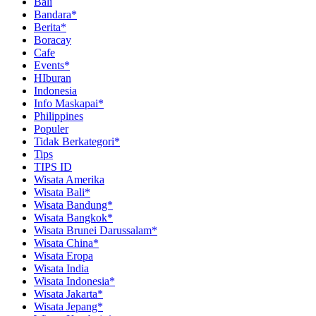
Bali
Bandara*
Berita*
Boracay
Cafe
Events*
HIburan
Indonesia
Info Maskapai*
Philippines
Populer
Tidak Berkategori*
Tips
TIPS ID
Wisata Amerika
Wisata Bali*
Wisata Bandung*
Wisata Bangkok*
Wisata Brunei Darussalam*
Wisata China*
Wisata Eropa
Wisata India
Wisata Indonesia*
Wisata Jakarta*
Wisata Jepang*