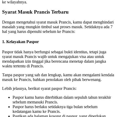
ke wilayahnya.
Syarat Masuk Prancis Terbaru
Dengan mengetahui syarat masuk Prancis, kamu dapat menghindari
masalah yang mungkin timbul saat proses masuk. Setidaknya ada 7
hal yang harus dipenuhi sebelum ke Prancis:
1. Kelayakan Paspor
Paspor tidak hanya berfungsi sebagai bukti identitas, tetapi juga
syarat masuk Prancis wajib untuk mengajukan visa atau untuk
mendapatkan izin tinggal jika berencana menetap dalam jangka
waktu tertentu di Prancis.
Tanpa paspor yang sah dan lengkap, kamu akan mengalami kendala
masuk ke Prancis, bahkan penolakan oleh pihak berwenang.
Lebih jelasnya, berikut syarat paspor Prancis:
Paspor kamu harus diterbitkan dalam sepuluh tahun terakhir
sebelum memasuki Prancis.
Paspor harus berlaku setidaknya tiga bulan sebelum
kedatangan kamu ke Prancis.
Pastikan ada halaman kosong di paspor, yang diperlukan