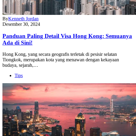
By
Kenneth Jordan
Desember 30, 2024
Panduan Paling Detail Visa Hong Kong: Semuanya
Ada di Sini!
Hong Kong, yang secara geografis terletak di pesisir selatan
Tiongkok, merupakan kota yang menawan dengan kekayaan
budaya, sejarah,…
Tips