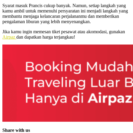
Syarat masuk Prancis cukup banyak. Namun, setiap langkah yang
kamu ambil untuk memenuhi persyaratan ini menjadi langkah yang
membantu menjaga kelancaran perjalananmu dan memberikan
pengalaman liburan yang lebih menyenangkan.
Jika kamu ingin memesan tiket pesawat atau akomodasi, gunakan
Airpaz
dan dapatkan harga terjangkau!
Share with us