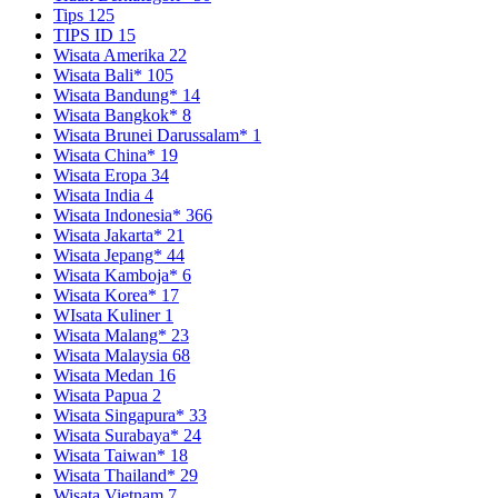
Tips
125
TIPS ID
15
Wisata Amerika
22
Wisata Bali*
105
Wisata Bandung*
14
Wisata Bangkok*
8
Wisata Brunei Darussalam*
1
Wisata China*
19
Wisata Eropa
34
Wisata India
4
Wisata Indonesia*
366
Wisata Jakarta*
21
Wisata Jepang*
44
Wisata Kamboja*
6
Wisata Korea*
17
WIsata Kuliner
1
Wisata Malang*
23
Wisata Malaysia
68
Wisata Medan
16
Wisata Papua
2
Wisata Singapura*
33
Wisata Surabaya*
24
Wisata Taiwan*
18
Wisata Thailand*
29
Wisata Vietnam
7