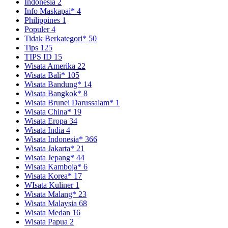
Indonesia
2
Info Maskapai*
4
Philippines
1
Populer
4
Tidak Berkategori*
50
Tips
125
TIPS ID
15
Wisata Amerika
22
Wisata Bali*
105
Wisata Bandung*
14
Wisata Bangkok*
8
Wisata Brunei Darussalam*
1
Wisata China*
19
Wisata Eropa
34
Wisata India
4
Wisata Indonesia*
366
Wisata Jakarta*
21
Wisata Jepang*
44
Wisata Kamboja*
6
Wisata Korea*
17
WIsata Kuliner
1
Wisata Malang*
23
Wisata Malaysia
68
Wisata Medan
16
Wisata Papua
2