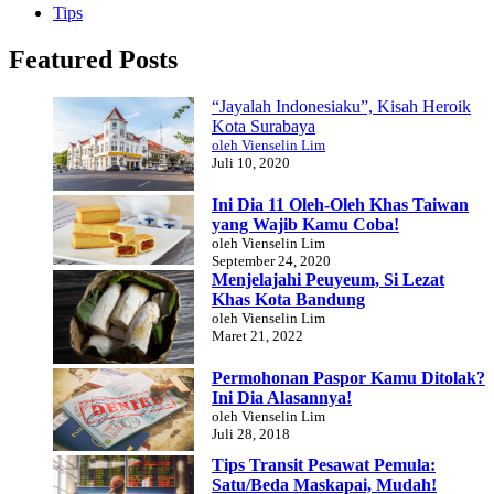
Tips
Featured Posts
“Jayalah Indonesiaku”, Kisah Heroik
Kota Surabaya
oleh Vienselin Lim
Juli 10, 2020
Ini Dia 11 Oleh-Oleh Khas Taiwan
yang Wajib Kamu Coba!
oleh Vienselin Lim
September 24, 2020
Menjelajahi Peuyeum, Si Lezat
Khas Kota Bandung
oleh Vienselin Lim
Maret 21, 2022
Permohonan Paspor Kamu Ditolak?
Ini Dia Alasannya!
oleh Vienselin Lim
Juli 28, 2018
Tips Transit Pesawat Pemula:
Satu/Beda Maskapai, Mudah!