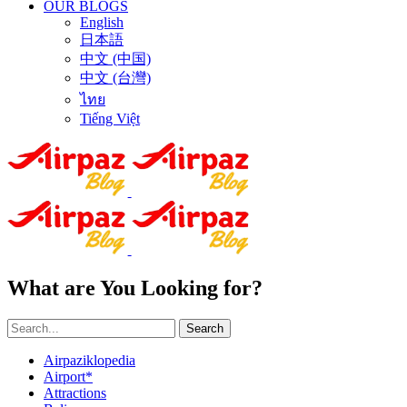
OUR BLOGS
English
日本語
中文 (中国)
中文 (台灣)
ไทย
Tiếng Việt
What are You Looking for?
Search
Airpaziklopedia
Airport*
Attractions