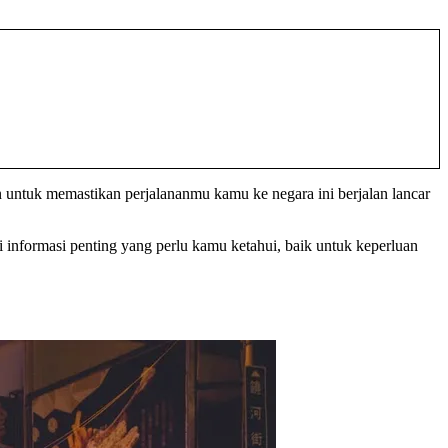
n untuk memastikan perjalananmu kamu ke negara ini berjalan lancar
 informasi penting yang perlu kamu ketahui, baik untuk keperluan