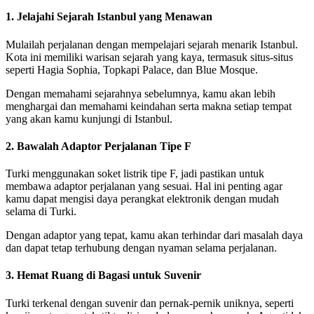
1. Jelajahi Sejarah Istanbul yang Menawan
Mulailah perjalanan dengan mempelajari sejarah menarik Istanbul.
Kota ini memiliki warisan sejarah yang kaya, termasuk situs-situs
seperti Hagia Sophia, Topkapi Palace, dan Blue Mosque.
Dengan memahami sejarahnya sebelumnya, kamu akan lebih
menghargai dan memahami keindahan serta makna setiap tempat
yang akan kamu kunjungi di Istanbul.
2. Bawalah Adaptor Perjalanan Tipe F
Turki menggunakan soket listrik tipe F, jadi pastikan untuk
membawa adaptor perjalanan yang sesuai. Hal ini penting agar
kamu dapat mengisi daya perangkat elektronik dengan mudah
selama di Turki.
Dengan adaptor yang tepat, kamu akan terhindar dari masalah daya
dan dapat tetap terhubung dengan nyaman selama perjalanan.
3. Hemat Ruang di Bagasi untuk Suvenir
Turki terkenal dengan suvenir dan pernak-pernik uniknya, seperti