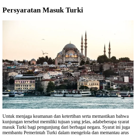
Persyaratan Masuk Turki
Untuk menjaga keamanan dan ketertiban serta memastikan bahwa
kunjungan tersebut memiliki tujuan yang jelas, adabeberapa syarat
masuk Turki bagi pengunjung dari berbagai negara. Syarat ini juga
membantu Pemerintah Turki dalam mengelola dan memantau arus