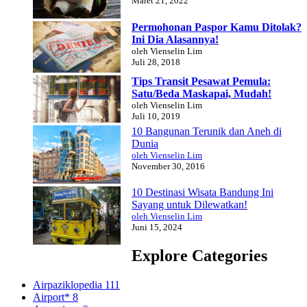
Maret 21, 2022
Permohonan Paspor Kamu Ditolak?
Ini Dia Alasannya!
oleh Vienselin Lim
Juli 28, 2018
Tips Transit Pesawat Pemula:
Satu/Beda Maskapai, Mudah!
oleh Vienselin Lim
Juli 10, 2019
10 Bangunan Terunik dan Aneh di
Dunia
oleh Vienselin Lim
November 30, 2016
10 Destinasi Wisata Bandung Ini
Sayang untuk Dilewatkan!
oleh Vienselin Lim
Juni 15, 2024
Explore Categories
Airpaziklopedia
111
Airport*
8