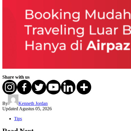
Share with us
By
Kenneth Jordan
Updated
Agustus 05, 2026
Tips
Read Next