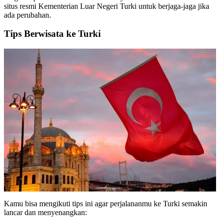
situs resmi Kementerian Luar Negeri Turki untuk berjaga-jaga jika
ada perubahan.
Tips Berwisata ke Turki
Kamu bisa mengikuti tips ini agar perjalananmu ke Turki semakin
lancar dan menyenangkan: