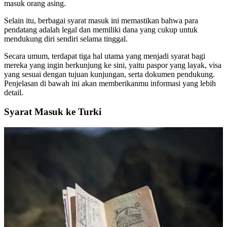
masuk orang asing.
Selain itu, berbagai syarat masuk ini memastikan bahwa para
pendatang adalah legal dan memiliki dana yang cukup untuk
mendukung diri sendiri selama tinggal.
Secara umum, terdapat tiga hal utama yang menjadi syarat bagi
mereka yang ingin berkunjung ke sini, yaitu paspor yang layak, visa
yang sesuai dengan tujuan kunjungan, serta dokumen pendukung.
Penjelasan di bawah ini akan memberikanmu informasi yang lebih
detail.
Syarat Masuk ke Turki