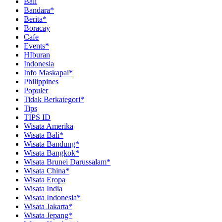
Bali
Bandara*
Berita*
Boracay
Cafe
Events*
HIburan
Indonesia
Info Maskapai*
Philippines
Populer
Tidak Berkategori*
Tips
TIPS ID
Wisata Amerika
Wisata Bali*
Wisata Bandung*
Wisata Bangkok*
Wisata Brunei Darussalam*
Wisata China*
Wisata Eropa
Wisata India
Wisata Indonesia*
Wisata Jakarta*
Wisata Jepang*