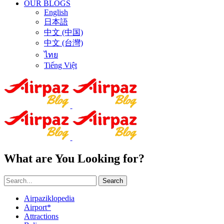
OUR BLOGS
English
日本語
中文 (中国)
中文 (台灣)
ไทย
Tiếng Việt
What are You Looking for?
Search
Airpaziklopedia
Airport*
Attractions