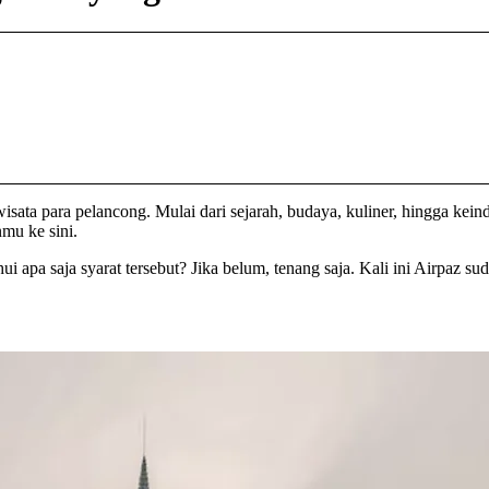
isata para pelancong. Mulai dari sejarah, budaya, kuliner, hingga ke
mu ke sini.
apa saja syarat tersebut? Jika belum, tenang saja. Kali ini Airpaz s