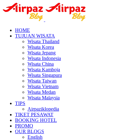
HOME
TUJUAN WISATA
Wisata Thailand
Wisata Korea
Wisata Jepang
Wisata Indonesia
Wisata China
Wisata Kamboja
Wisata Singapura
Wisata Taiwan
Wisata Vietnam
Wisata Medan
Wisata Malaysia
TIPS
Airpaziklopedia
TIKET PESAWAT
BOOKING HOTEL
PROMO
OUR BLOGS
English