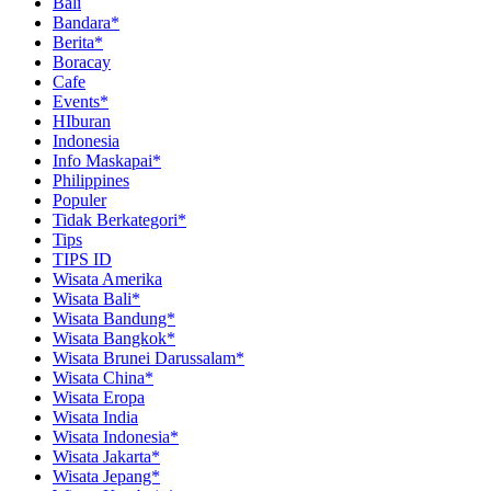
Bali
Bandara*
Berita*
Boracay
Cafe
Events*
HIburan
Indonesia
Info Maskapai*
Philippines
Populer
Tidak Berkategori*
Tips
TIPS ID
Wisata Amerika
Wisata Bali*
Wisata Bandung*
Wisata Bangkok*
Wisata Brunei Darussalam*
Wisata China*
Wisata Eropa
Wisata India
Wisata Indonesia*
Wisata Jakarta*
Wisata Jepang*