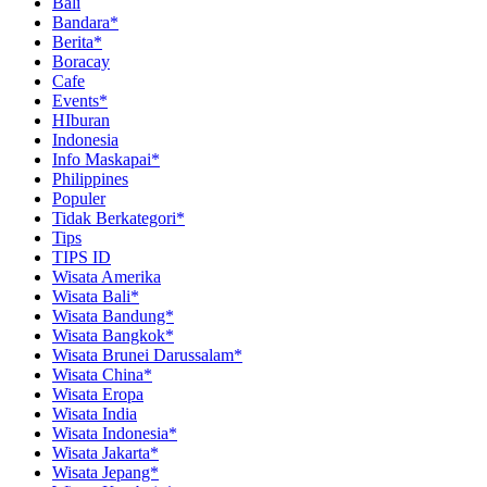
Bali
Bandara*
Berita*
Boracay
Cafe
Events*
HIburan
Indonesia
Info Maskapai*
Philippines
Populer
Tidak Berkategori*
Tips
TIPS ID
Wisata Amerika
Wisata Bali*
Wisata Bandung*
Wisata Bangkok*
Wisata Brunei Darussalam*
Wisata China*
Wisata Eropa
Wisata India
Wisata Indonesia*
Wisata Jakarta*
Wisata Jepang*