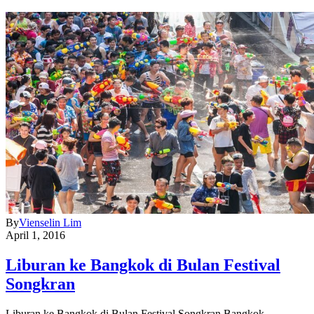
By
Vienselin Lim
April 1, 2016
Liburan ke Bangkok di Bulan Festival
Songkran
Liburan ke Bangkok di Bulan Festival Songkran Bangkok