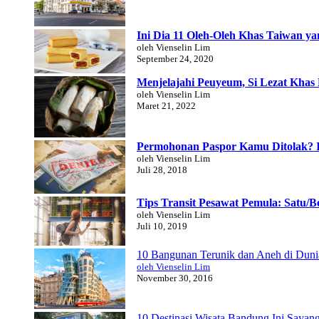
Ini Dia 11 Oleh-Oleh Khas Taiwan 
oleh Vienselin Lim
September 24, 2020
Menjelajahi Peuyeum, Si Lezat Kha
oleh Vienselin Lim
Maret 21, 2022
Permohonan Paspor Kamu Ditolak? I
oleh Vienselin Lim
Juli 28, 2018
Tips Transit Pesawat Pemula: Satu/
oleh Vienselin Lim
Juli 10, 2019
10 Bangunan Terunik dan Aneh di Duni
oleh Vienselin Lim
November 30, 2016
10 Destinasi Wisata Bandung Ini Sayan