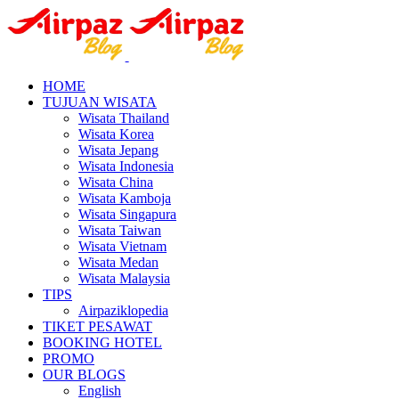
HOME
TUJUAN WISATA
Wisata Thailand
Wisata Korea
Wisata Jepang
Wisata Indonesia
Wisata China
Wisata Kamboja
Wisata Singapura
Wisata Taiwan
Wisata Vietnam
Wisata Medan
Wisata Malaysia
TIPS
Airpaziklopedia
TIKET PESAWAT
BOOKING HOTEL
PROMO
OUR BLOGS
English