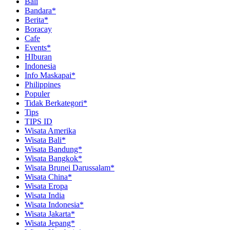
Bali
Bandara*
Berita*
Boracay
Cafe
Events*
HIburan
Indonesia
Info Maskapai*
Philippines
Populer
Tidak Berkategori*
Tips
TIPS ID
Wisata Amerika
Wisata Bali*
Wisata Bandung*
Wisata Bangkok*
Wisata Brunei Darussalam*
Wisata China*
Wisata Eropa
Wisata India
Wisata Indonesia*
Wisata Jakarta*
Wisata Jepang*