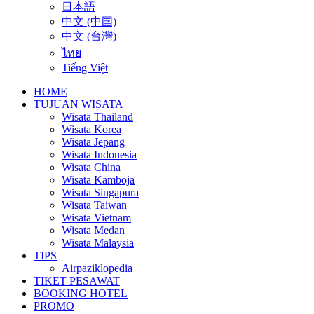
日本語
中文 (中国)
中文 (台灣)
ไทย
Tiếng Việt
HOME
TUJUAN WISATA
Wisata Thailand
Wisata Korea
Wisata Jepang
Wisata Indonesia
Wisata China
Wisata Kamboja
Wisata Singapura
Wisata Taiwan
Wisata Vietnam
Wisata Medan
Wisata Malaysia
TIPS
Airpaziklopedia
TIKET PESAWAT
BOOKING HOTEL
PROMO