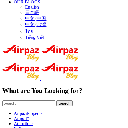
OUR BLOGS
English
日本語
中文 (中国)
中文 (台灣)
ไทย
Tiếng Việt
What are You Looking for?
Search
Airpaziklopedia
Airport*
Attractions