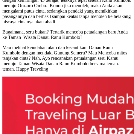
dengan kemiringan 45 derajat, letaknya tepat setelah Ranu Kumbolo
menuju Oro-oro Ombo. Konon jika menoleh, maka Anda akan
mengalami putus cinta, sedangkan pendaki yang memikirkan
pasangannya dan berhasil sampai keatas tanpa menoleh ke belakang
niscaya cintanya akan abadi.
Bagaimana, seru bukan? Tertarik mencoba petualangan baru Anda
ke Taman Wisata Danau Ranu Kumbolo?
Mau melihat keindahan alam dan kecantikan Danau Ranu
Kumbolo dengan mendaki Gunung Semeru? Mau Mencoba mitos
tanjakan cinta? Nah, Ayo rencanakan petualangan seru Kamu
menuju Taman Wisata Danau Ranu Kumbolo bersama teman-
teman. Happy Traveling