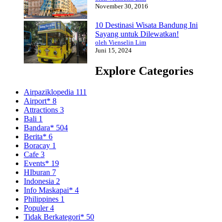
November 30, 2016
10 Destinasi Wisata Bandung Ini
Sayang untuk Dilewatkan!
oleh Vienselin Lim
Juni 15, 2024
Explore Categories
Airpaziklopedia
111
Airport*
8
Attractions
3
Bali
1
Bandara*
504
Berita*
6
Boracay
1
Cafe
3
Events*
19
HIburan
7
Indonesia
2
Info Maskapai*
4
Philippines
1
Populer
4
Tidak Berkategori*
50