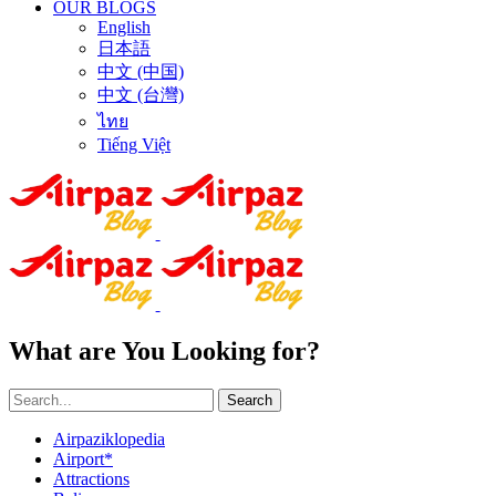
OUR BLOGS
English
日本語
中文 (中国)
中文 (台灣)
ไทย
Tiếng Việt
What are You Looking for?
Search
Airpaziklopedia
Airport*
Attractions