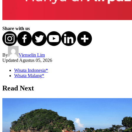
Share with us
By
Vienselin Lim
Updated
Agustus 05, 2026
Wisata Indonesia*
Wisata Malang*
Read Next