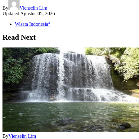
By
Vienselin Lim
Updated
Agustus 05, 2026
Wisata Indonesia*
Read Next
By
Vienselin Lim