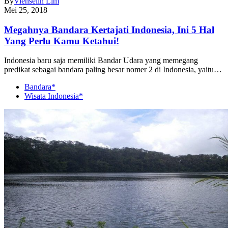
By
Vienselin Lim
Mei 25, 2018
Megahnya Bandara Kertajati Indonesia, Ini 5 Hal
Yang Perlu Kamu Ketahui!
Indonesia baru saja memiliki Bandar Udara yang memegang
predikat sebagai bandara paling besar nomer 2 di Indonesia, yaitu…
Bandara*
Wisata Indonesia*