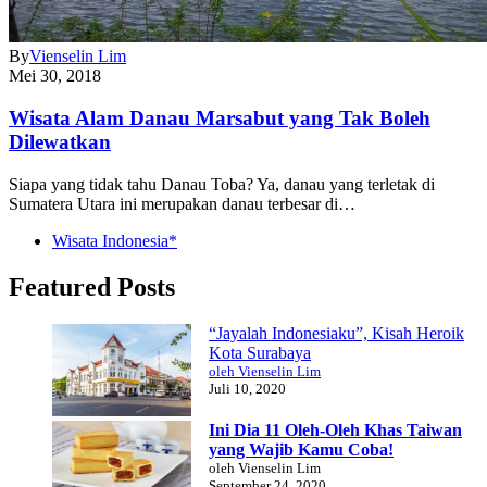
By
Vienselin Lim
Mei 30, 2018
Wisata Alam Danau Marsabut yang Tak Boleh
Dilewatkan
Siapa yang tidak tahu Danau Toba? Ya, danau yang terletak di
Sumatera Utara ini merupakan danau terbesar di…
Wisata Indonesia*
Featured Posts
“Jayalah Indonesiaku”, Kisah Heroik
Kota Surabaya
oleh Vienselin Lim
Juli 10, 2020
Ini Dia 11 Oleh-Oleh Khas Taiwan
yang Wajib Kamu Coba!
oleh Vienselin Lim
September 24, 2020