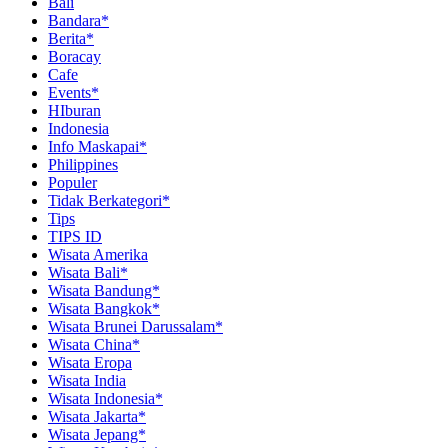
Bali
Bandara*
Berita*
Boracay
Cafe
Events*
HIburan
Indonesia
Info Maskapai*
Philippines
Populer
Tidak Berkategori*
Tips
TIPS ID
Wisata Amerika
Wisata Bali*
Wisata Bandung*
Wisata Bangkok*
Wisata Brunei Darussalam*
Wisata China*
Wisata Eropa
Wisata India
Wisata Indonesia*
Wisata Jakarta*
Wisata Jepang*