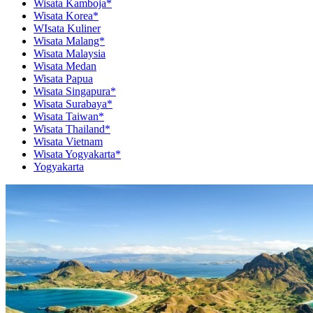
Wisata Kamboja*
Wisata Korea*
WIsata Kuliner
Wisata Malang*
Wisata Malaysia
Wisata Medan
Wisata Papua
Wisata Singapura*
Wisata Surabaya*
Wisata Taiwan*
Wisata Thailand*
Wisata Vietnam
Wisata Yogyakarta*
Yogyakarta