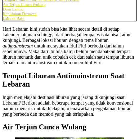
Air Terjun Cunca Wulang
Desa Cancar
Kepulauan Derawan
Labuan Bajo
Hari Lebaran kini sudah bisa kita lihat secara detail di setiap
kalender tahunan sehingga dari berbagai tempat wisata bisa kamu
kunjungi. Berbagai lokasi liburan dengan tema liburan
antimainstream
untuk merayakan Idul Fitri berbeda dari tahun
sebelumnya. Maka dari itu bila kamu belum mendapatkan tempat
liburan menarik dan unik cobalah cek dari salah satu tempat liburan
terbaik dan antimainstream untuk momen Idul Fitri.
Tempat Liburan Antimainstream Saat
Lebaran
Ingin menjelajahi destinasi liburan yang jarang dikunjungi saat
Lebaran? Berikut adalah beberapa tempat yang tidak konvensional
namun menarik untuk dijelajahi, menawarkan pengalaman liburan
yang berbeda dan memori yang tak terlupakan.
Air Terjun Cunca Wulang