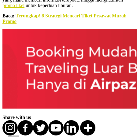
promo tiket
untuk keperluan liburan.
Baca:
Terungkap! 8 Strategi Mencari Tiket Pesawat Murah
Promo
Share with us