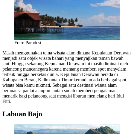
Foto: Paradest
Masih menggunakan tema wisata alam dimana Kepulauan Derawan
menjadi satu objek wisata bahari yang menyajikan taman bawah
laut. Hingga sekarang Kepulauan Derawan ini masih diminati oleh
pelancong mancanegara karena memang memberi spot menyelam
terbaik hingga berkelas dunia. Kepulauan Derawan berada di
Kabupaten Berau, Kalimantan Timur kemudian ada berbagai spot
wisata bisa kamu nikmati. Sebagai satu destinasi wisata alam
bernuansa pantai ataupun lautan sudah memberi pengalaman
menarik bagi pelancong saat mengisi liburan menjelang hari Idul
Fitri.
Labuan Bajo