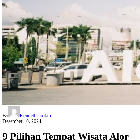
By
Kenneth Jordan
Desember 10, 2024
9 Pilihan Tempat Wisata Alor