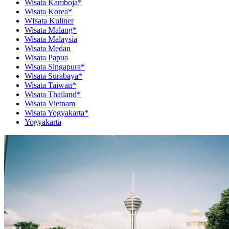
Wisata Kamboja*
Wisata Korea*
WIsata Kuliner
Wisata Malang*
Wisata Malaysia
Wisata Medan
Wisata Papua
Wisata Singapura*
Wisata Surabaya*
Wisata Taiwan*
Wisata Thailand*
Wisata Vietnam
Wisata Yogyakarta*
Yogyakarta