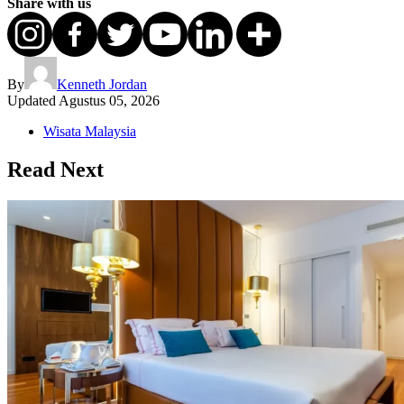
Share with us
By
Kenneth Jordan
Updated
Agustus 05, 2026
Wisata Malaysia
Read Next