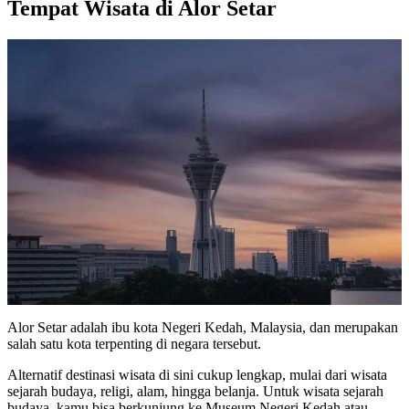
Tempat Wisata di Alor Setar
Alor Setar adalah ibu kota Negeri Kedah, Malaysia, dan merupakan
salah satu kota terpenting di negara tersebut.
Alternatif destinasi wisata di sini cukup lengkap, mulai dari wisata
sejarah budaya, religi, alam, hingga belanja. Untuk wisata sejarah
budaya, kamu bisa berkunjung ke Museum Negeri Kedah atau