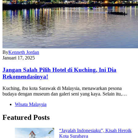
By
Kenneth Jordan
Januari 17, 2025
Jangan Salah Pilih Hotel di Kuching, Ini Dia
Rekomendasinya!
Kuching, ibu kota Sarawak di Malaysia, menawarkan pesona
budaya dengan museum dan galeri seni yang kaya. Selain itu,…
Wisata Malaysia
Featured Posts
“Jayalah Indonesiaku”, Kisah Heroik
Kota Surabaya