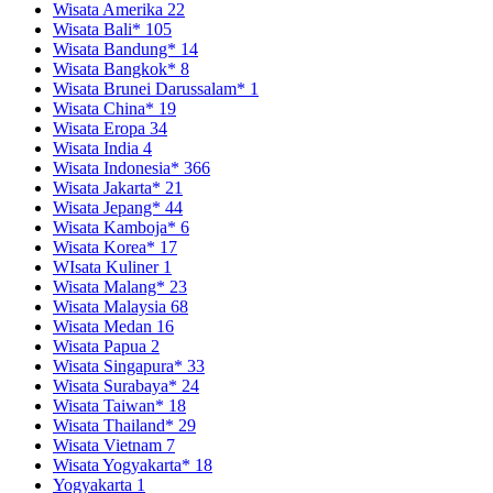
Wisata Amerika
22
Wisata Bali*
105
Wisata Bandung*
14
Wisata Bangkok*
8
Wisata Brunei Darussalam*
1
Wisata China*
19
Wisata Eropa
34
Wisata India
4
Wisata Indonesia*
366
Wisata Jakarta*
21
Wisata Jepang*
44
Wisata Kamboja*
6
Wisata Korea*
17
WIsata Kuliner
1
Wisata Malang*
23
Wisata Malaysia
68
Wisata Medan
16
Wisata Papua
2
Wisata Singapura*
33
Wisata Surabaya*
24
Wisata Taiwan*
18
Wisata Thailand*
29
Wisata Vietnam
7
Wisata Yogyakarta*
18
Yogyakarta
1