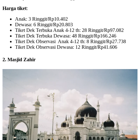
Harga tiket
:
Anak: 3 Ringgit/Rp10.402
Dewasa: 6 Ringgit/Rp20.803
Tiket Dek Terbuka Anak 4-12 th: 28 Ringgit/Rp97.082
Tiket Dek Terbuka Dewasa: 48 Ringgit/Rp166.246
Tiket Dek Observasi Anak 4-12 th: 8 Ringgit/Rp27.738
Tiket Dek Observasi Dewasa: 12 Ringgit/Rp41.606
2. Masjid Zahir