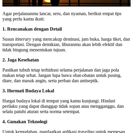
Agar perjalananmu lancar, seru, dan nyaman, berikut empat tips
yang perlu kamu ikuti:
1. Rencanakan dengan Detail
Susun
itinerary
yang mencakup destinasi, jam buka, harga tiket, dan
transportasi. Dengan demikian, liburanmu akan lebih efektif dan
tidak bingung menentukan tujuan.
2. Jaga Kesehatan
Pastikan tubuh tetap terhidrasi selama perjalanan dan jaga pola
makan tetap sehat. Jangan lupa bawa obat-obatan untuk pusing,
diare, dan masuk angin, serta perban dan antiseptik.
3. Hormati Budaya Lokal
Hargai budaya lokal di tempat yang kamu kunjungi. Hindari
perilaku yang dapat dianggap tidak sopan atau mengganggu, dan
selalu patuhi aturan serta norma setempat.
4. Gunakan Teknologi
Untuk kemudahan, manfaatkan aplikasi
traveling
untuk memesan