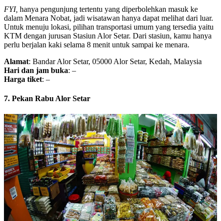
FYI,
hanya pengunjung tertentu yang diperbolehkan masuk ke
dalam Menara Nobat, jadi wisatawan hanya dapat melihat dari luar.
Untuk menuju lokasi, pilihan transportasi umum yang tersedia yaitu
KTM dengan jurusan Stasiun Alor Setar. Dari stasiun, kamu hanya
perlu berjalan kaki selama 8 menit untuk sampai ke menara.
Alamat
: Bandar Alor Setar, 05000 Alor Setar, Kedah, Malaysia
Hari dan jam buka
: –
Harga tiket
: –
7. Pekan Rabu Alor Setar