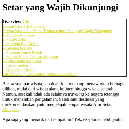
Setar yang Wajib Dikunjungi
Overview
Hide
Tempat Wisata di Alor Setar
Tempat Wisata Alor Setar: Tempat-tempat Seru yang Wajib Dikunjungi
1. Menara Alor Setar
2. Masjid Zahir
3. Museum Padi Kedah
4. Gunung Keriang
5. Museum Negeri Kedah
6. Menara Nobat, Ikhtisar Alor Setar
7. Pekan Rabu Alor Setar
8. Istana Kuning
9. Galeri Seni Kedah
Tips Traveling Aman dan Nyaman ke Alor Setar
Bicara soal pariwisata, tanah air kita memang menawarkan berbagai
pilihan, mulai dari wisata alam, kuliner, hingga wisata sejarah.
Namun, sesekali tidak ada salahnya
traveling
ke negara tetangga
untuk menambah pengalaman. Salah satu destinasi yang
direkomendasikan yaitu menjelajah tempat wisata Alor Setar,
Malaysia
.
Apa saja yang menarik dari tempat ini?
Yuk
, eksplorasi lebih jauh!