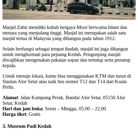
Masjid Zahir memiliki kubah bergaya Moor berwarna hitam dan
menara yang menjulang tinggi. Masjid ini merupakan salah satu
masjid tertua di Malaysia yang dibangun pada tahun 1912.
Selain berfungsi sebagai tempat ibadah, masjid ini juga dibangun
untuk menghormati para pejuang Kedah. Pengunjung masjid
diwajibkan mengenakan pakaian sopan dan tertutup serta penutup
kepala.
Untuk menuju lokasi, kamu bisa menggunakan KTM dan turun di
Stasiun Alor Setar atau naik bus nomor T12 dan T14 dari Kuala
Perlis.
Alamat
: Jalan Kampung Perak, Bandar Alor Setar, 05150 Alor
Setar, Kedah
Hari dan jam buka
: Senin – Minggu, 05.00 – 22.00
Harga tiket
: Gratis
3. Museum Padi Kedah