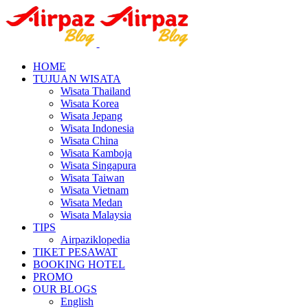
HOME
TUJUAN WISATA
Wisata Thailand
Wisata Korea
Wisata Jepang
Wisata Indonesia
Wisata China
Wisata Kamboja
Wisata Singapura
Wisata Taiwan
Wisata Vietnam
Wisata Medan
Wisata Malaysia
TIPS
Airpaziklopedia
TIKET PESAWAT
BOOKING HOTEL
PROMO
OUR BLOGS
English