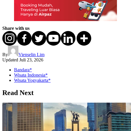
Share with us
By
Vienselin Lim
Updated
Juli 23, 2026
Bandara*
Wisata Indonesia*
Wisata Yogyakarta*
Read Next