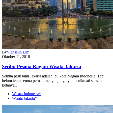
By
Vienselin Lim
Oktober 11, 2018
Seribu Pesona Ragam Wisata Jakarta
Semua pasti tahu Jakarta adalah ibu kota Negara Indonesia. Tapi
belum tentu semua pernah mengunjunginya, menikmati suasana
kotanya…
Wisata Indonesia*
Wisata Jakarta*