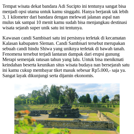
Tempat wisata dekat bandara Adi Sucipto ini tentunya sangat bisa
menjadi opsi utama untuk kamu singgahi. Hanya berjarak tak lebih
3, 1 kilometer dari bandara dengan melewati jalanan aspal nan
mulus tak sampai 10 menit kamu sudah bisa menjangkau destinasi
wisata sejarah super unik satu ini tentunya.
Kawasan candi Sambisari satu ini persisnya terletak di kecamatan
Kalasan kabupaten Sleman. Candi Sambisari tersebut merupakan
sebuah candi hindu Shiwa yang uniknya terletak di bawah tanah.
Fenomena tersebut terjadi lantaran dampak dari erupsi gunung
Merapi semenjak ratusan tahun yang lalu. Untuk bisa menikmati
keindahan beserta keunikan situs wisata budaya nan bersejarah satu
ini kamu cukup membayar tiket masuk sebesar Rp5.000,- saja ya.
Sangat layak dikunjungi serta dijamin ekonomis.