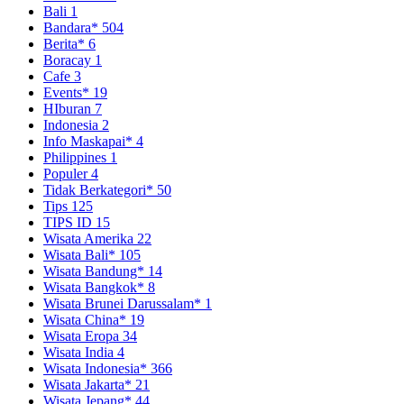
Bali
1
Bandara*
504
Berita*
6
Boracay
1
Cafe
3
Events*
19
HIburan
7
Indonesia
2
Info Maskapai*
4
Philippines
1
Populer
4
Tidak Berkategori*
50
Tips
125
TIPS ID
15
Wisata Amerika
22
Wisata Bali*
105
Wisata Bandung*
14
Wisata Bangkok*
8
Wisata Brunei Darussalam*
1
Wisata China*
19
Wisata Eropa
34
Wisata India
4
Wisata Indonesia*
366
Wisata Jakarta*
21
Wisata Jepang*
44