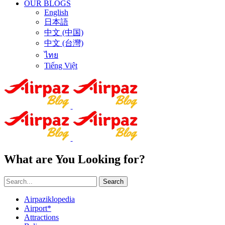
OUR BLOGS
English
日本語
中文 (中国)
中文 (台灣)
ไทย
Tiếng Việt
What are You Looking for?
Search
Airpaziklopedia
Airport*
Attractions