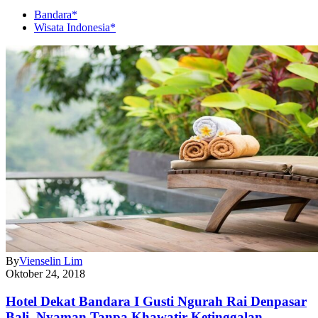
Bandara*
Wisata Indonesia*
By
Vienselin Lim
Oktober 24, 2018
Hotel Dekat Bandara I Gusti Ngurah Rai Denpasar
Bali, Nyaman Tanpa Khawatir Ketinggalan