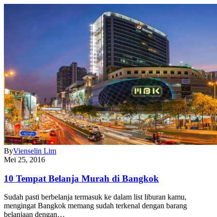
By
Vienselin Lim
Mei 25, 2016
10 Tempat Belanja Murah di Bangkok
Sudah pasti berbelanja termasuk ke dalam list liburan kamu,
mengingat Bangkok memang sudah terkenal dengan barang
belanjaan dengan…