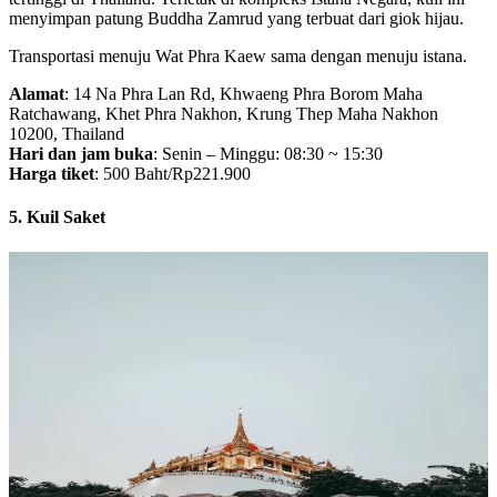
menyimpan patung Buddha Zamrud yang terbuat dari giok hijau.
Transportasi menuju Wat Phra Kaew sama dengan menuju istana.
Alamat
: 14 Na Phra Lan Rd, Khwaeng Phra Borom Maha
Ratchawang, Khet Phra Nakhon, Krung Thep Maha Nakhon
10200, Thailand
Hari dan jam buka
: Senin – Minggu: 08:30 ~ 15:30
Harga tiket
: 500 Baht/Rp221.900
5. Kuil Saket