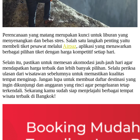
Perencanaan yang matang merupakan kunci untuk liburan yang
menyenangkan dan bebas stres. Salah satu langkah penting yaitu
membeli tiket pesawat melalui
Airpaz
, aplikasi yang menawarkan
berbagai pilihan tiket dengan harga kompetitif setiap hari.
Selain itu, pastikan untuk memesan akomodasi jauh-jauh hari agar
mendapatkan harga terbaik dan lebih banyak pilihan. Selalu periksa
ulasan dari wisatawan sebelumnya untuk memastikan kualitas
tempat menginap. Jangan lupa untuk membuat daftar destinasi yang
ingin dikunjungi dan anggaran yang rinci agar pengeluaran tetap
terkendali. Sekarang kamu sudah siap menjelajahi berbagai tempat
wisata terbaik di Bangkok!