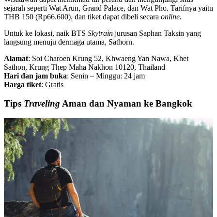
sejarah seperti Wat Arun, Grand Palace, dan Wat Pho. Tarifnya yaitu
THB 150 (Rp66.600), dan tiket dapat dibeli secara
online.
Untuk ke lokasi, naik BTS
Skytrain
jurusan Saphan Taksin yang
langsung menuju dermaga utama, Sathorn.
Alamat
: Soi Charoen Krung 52, Khwaeng Yan Nawa, Khet
Sathon, Krung Thep Maha Nakhon 10120, Thailand
Hari dan jam buka
: Senin – Minggu: 24 jam
Harga tiket
: Gratis
Tips
Traveling
Aman dan Nyaman ke Bangkok