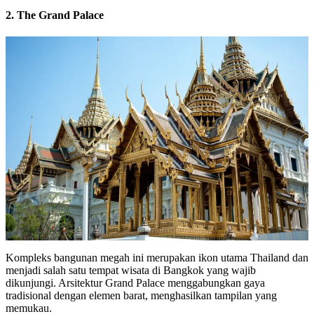
2. The Grand Palace
Kompleks bangunan megah ini merupakan ikon utama Thailand dan
menjadi salah satu tempat wisata di Bangkok yang wajib
dikunjungi. Arsitektur Grand Palace menggabungkan gaya
tradisional dengan elemen barat, menghasilkan tampilan yang
memukau.