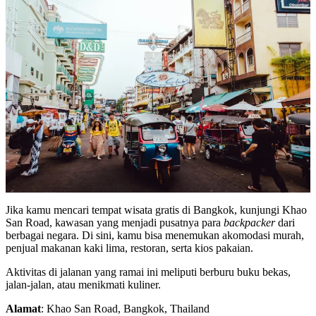
Jika kamu mencari tempat wisata gratis di Bangkok, kunjungi Khao
San Road, kawasan yang menjadi pusatnya para
backpacker
dari
berbagai negara. Di sini, kamu bisa menemukan akomodasi murah,
penjual makanan kaki lima, restoran, serta kios pakaian.
Aktivitas di jalanan yang ramai ini meliputi berburu buku bekas,
jalan-jalan, atau menikmati kuliner.
Alamat
: Khao San Road, Bangkok, Thailand