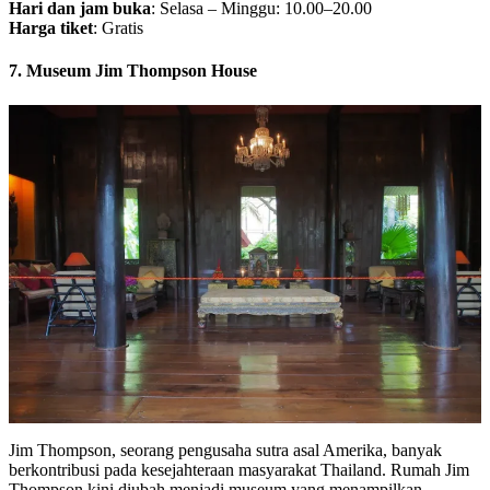
Hari dan jam buka
: Selasa – Minggu: 10.00–20.00
Harga tiket
: Gratis
7. Museum Jim Thompson House
Jim Thompson, seorang pengusaha sutra asal Amerika, banyak
berkontribusi pada kesejahteraan masyarakat Thailand. Rumah Jim
Thompson kini diubah menjadi museum yang menampilkan