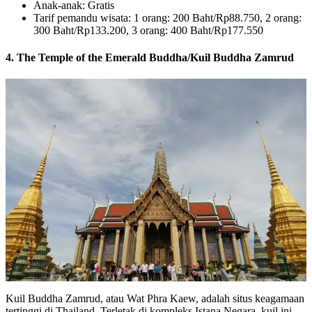
Anak-anak: Gratis
Tarif pemandu wisata: 1 orang: 200 Baht/Rp88.750, 2 orang:
300 Baht/Rp133.200, 3 orang: 400 Baht/Rp177.550
4. The Temple of the Emerald Buddha/Kuil Buddha Zamrud
Kuil Buddha Zamrud, atau Wat Phra Kaew, adalah situs keagamaan
tertinggi di Thailand. Terletak di kompleks Istana Negara, kuil ini