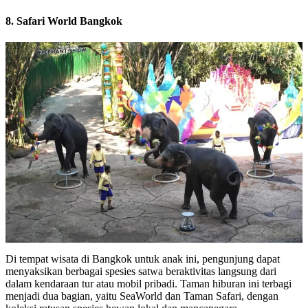
8. Safari World Bangkok
Di tempat wisata di Bangkok untuk anak ini, pengunjung dapat
menyaksikan berbagai spesies satwa beraktivitas langsung dari
dalam kendaraan tur atau mobil pribadi. Taman hiburan ini terbagi
menjadi dua bagian, yaitu SeaWorld dan Taman Safari, dengan