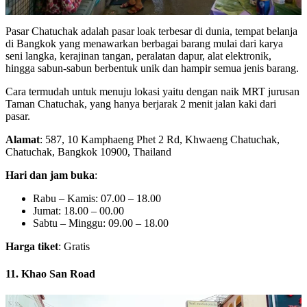
Pasar Chatuchak adalah pasar loak terbesar di dunia, tempat belanja
di Bangkok yang menawarkan berbagai barang mulai dari karya
seni langka, kerajinan tangan, peralatan dapur, alat elektronik,
hingga sabun-sabun berbentuk unik dan hampir semua jenis barang.
Cara termudah untuk menuju lokasi yaitu dengan naik MRT jurusan
Taman Chatuchak, yang hanya berjarak 2 menit jalan kaki dari
pasar.
Alamat
: 587, 10 Kamphaeng Phet 2 Rd, Khwaeng Chatuchak,
Chatuchak, Bangkok 10900, Thailand
Hari dan jam buka
:
Rabu – Kamis: 07.00 – 18.00
Jumat: 18.00 – 00.00
Sabtu – Minggu: 09.00 – 18.00
Harga tiket
: Gratis
11. Khao San Road