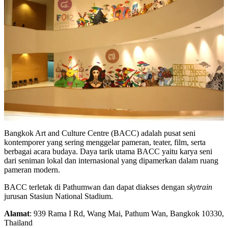
Bangkok Art and Culture Centre (BACC) adalah pusat seni
kontemporer yang sering menggelar pameran, teater, film, serta
berbagai acara budaya. Daya tarik utama BACC yaitu karya seni
dari seniman lokal dan internasional yang dipamerkan dalam ruang
pameran modern.
BACC terletak di Pathumwan dan dapat diakses dengan
skytrain
jurusan Stasiun National Stadium.
Alamat
: 939 Rama I Rd, Wang Mai, Pathum Wan, Bangkok 10330,
Thailand