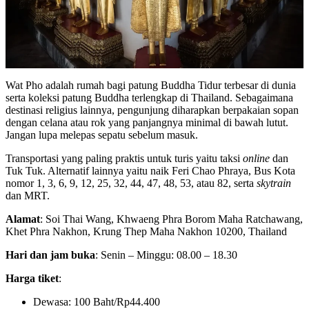
Wat Pho adalah rumah bagi patung Buddha Tidur terbesar di dunia
serta koleksi patung Buddha terlengkap di Thailand. Sebagaimana
destinasi religius lainnya, pengunjung diharapkan berpakaian sopan
dengan celana atau rok yang panjangnya minimal di bawah lutut.
Jangan lupa melepas sepatu sebelum masuk.
Transportasi yang paling praktis untuk turis yaitu taksi
online
dan
Tuk Tuk. Alternatif lainnya yaitu naik Feri Chao Phraya, Bus Kota
nomor 1, 3, 6, 9, 12, 25, 32, 44, 47, 48, 53, atau 82, serta
skytrain
dan MRT.
Alamat
: Soi Thai Wang, Khwaeng Phra Borom Maha Ratchawang,
Khet Phra Nakhon, Krung Thep Maha Nakhon 10200, Thailand
Hari dan jam buka
: Senin – Minggu: 08.00 – 18.30
Harga tiket
:
Dewasa: 100 Baht/Rp44.400