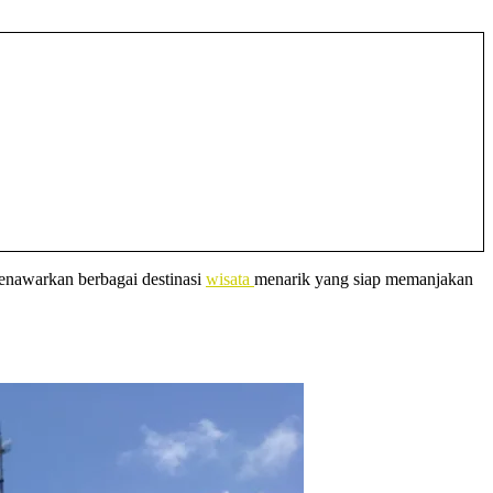
menawarkan berbagai destinasi
wisata
menarik yang siap memanjakan