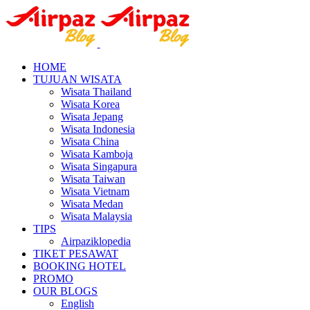
HOME
TUJUAN WISATA
Wisata Thailand
Wisata Korea
Wisata Jepang
Wisata Indonesia
Wisata China
Wisata Kamboja
Wisata Singapura
Wisata Taiwan
Wisata Vietnam
Wisata Medan
Wisata Malaysia
TIPS
Airpaziklopedia
TIKET PESAWAT
BOOKING HOTEL
PROMO
OUR BLOGS
English