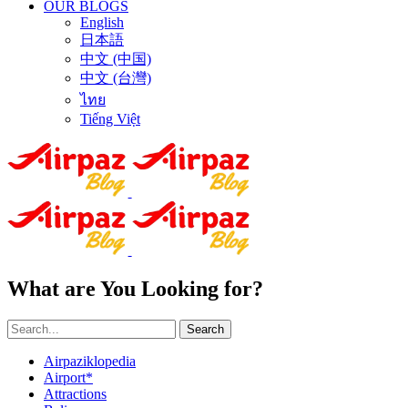
OUR BLOGS
English
日本語
中文 (中国)
中文 (台灣)
ไทย
Tiếng Việt
What are You Looking for?
Search
Airpaziklopedia
Airport*
Attractions