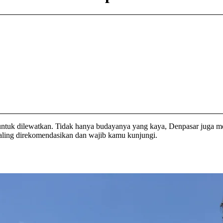
g untuk dilewatkan. Tidak hanya budayanya yang kaya, Denpasar juga 
 paling direkomendasikan dan wajib kamu kunjungi.