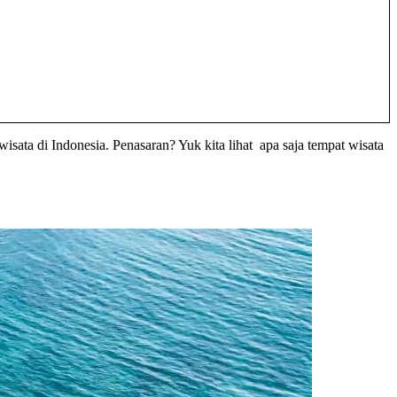
isata di Indonesia. Penasaran? Yuk kita lihat apa saja tempat wisata