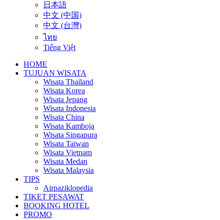
日本語
中文 (中国)
中文 (台灣)
ไทย
Tiếng Việt
HOME
TUJUAN WISATA
Wisata Thailand
Wisata Korea
Wisata Jepang
Wisata Indonesia
Wisata China
Wisata Kamboja
Wisata Singapura
Wisata Taiwan
Wisata Vietnam
Wisata Medan
Wisata Malaysia
TIPS
Airpaziklopedia
TIKET PESAWAT
BOOKING HOTEL
PROMO