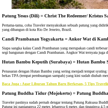
Patung Yesus (Dili) = Christ The Redeemer/ Kristus S
Pertama-tama, coba Traveler menyaksikan sebuah patung yang didirika
yang dibangun di kota Rio De Jeneiro, Brazil.
Candi Prambanan Yogyakarta = Ankor Wat di Kam
Siapa sangka kalau Candi Prambanan yang merupakan candi terbesar 
segi bangunan dengan Candi Prambanan. Angkor Wat ternyata juga
Hutan Bambu Keputih (Surabaya) = Hutan Bambu S
Penasaran dengan Hutan Bambu yang sering menjadi tempat syuting f
bekas TPA (tempat pembuangan sampah) yang kini sudah diubah men
Baca Juga : Agar Liburan Tahun Baru Berkesan, 5 Tips Traveli
Patung Buddha Tidur (Mojokerto) = Patung Buddha
Traveler pastinya sudah pernah dengar tentang Patung Raksasa Buddha
Patung ini panjangnya 22 meter, lebarnya 6 meter, dan tingginya 4,5 