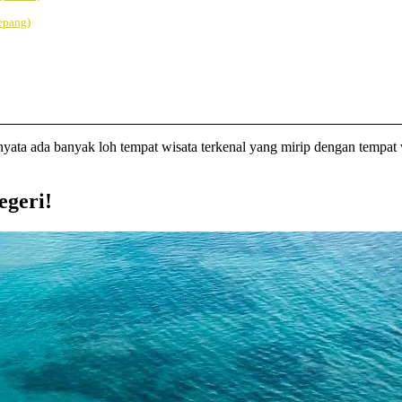
epang)
rnyata ada banyak loh tempat wisata terkenal yang mirip dengan tempat w
egeri!