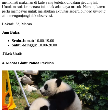
menikmati makanan di kafe yang terletak di dalam gedung ini.
Untuk masuk ke menara ini, tidak ada biaya masuk. Namun, kamu
perlu membayar untuk melakukan aktivitas seperti
bungee
jumping
atau mengunjungi dek observasi.
Lokasi:
Sé, Macao
Jam Buka:
Senin-Jumat:
10.00-19.00
Sabtu-Minggu:
10.00-20.00
Tiket:
Gratis
4. Macao Giant Panda Pavilion