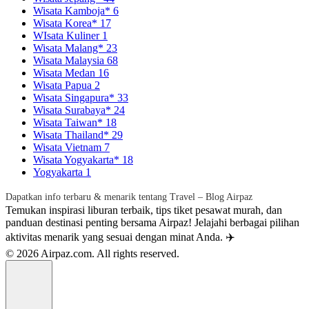
Wisata Kamboja*
6
Wisata Korea*
17
WIsata Kuliner
1
Wisata Malang*
23
Wisata Malaysia
68
Wisata Medan
16
Wisata Papua
2
Wisata Singapura*
33
Wisata Surabaya*
24
Wisata Taiwan*
18
Wisata Thailand*
29
Wisata Vietnam
7
Wisata Yogyakarta*
18
Yogyakarta
1
Dapatkan info terbaru & menarik tentang Travel – Blog Airpaz
Temukan inspirasi liburan terbaik, tips tiket pesawat murah, dan
panduan destinasi penting bersama Airpaz! Jelajahi berbagai pilihan
aktivitas menarik yang sesuai dengan minat Anda. ✈️
© 2026 Airpaz.com. All rights reserved.