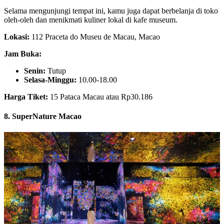
Selama mengunjungi tempat ini, kamu juga dapat berbelanja di toko
oleh-oleh dan menikmati kuliner lokal di kafe museum.
Lokasi:
112 Praceta do Museu de Macau, Macao
Jam Buka:
Senin:
Tutup
Selasa-Minggu:
10.00-18.00
Harga Tiket:
15 Pataca Macau atau Rp30.186
8. SuperNature Macao