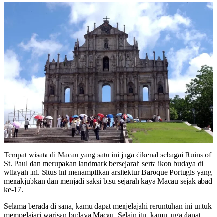
Tempat wisata di Macau yang satu ini juga dikenal sebagai Ruins of
St. Paul dan merupakan landmark bersejarah serta ikon budaya di
wilayah ini. Situs ini menampilkan arsitektur Baroque Portugis yang
menakjubkan dan menjadi saksi bisu sejarah kaya Macau sejak abad
ke-17.
Selama berada di sana, kamu dapat menjelajahi reruntuhan ini untuk
mempelajari warisan budaya Macau. Selain itu, kamu juga dapat