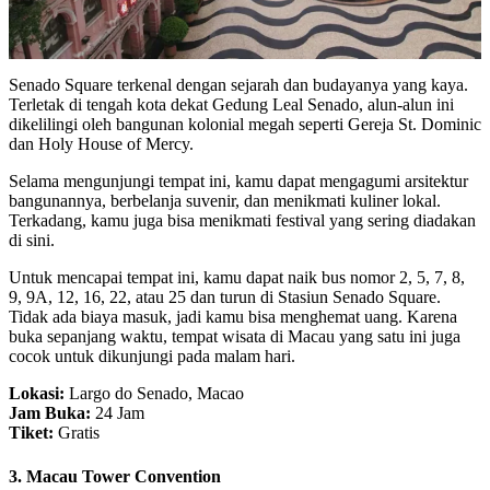
Senado Square terkenal dengan sejarah dan budayanya yang kaya.
Terletak di tengah kota dekat Gedung Leal Senado, alun-alun ini
dikelilingi oleh bangunan kolonial megah seperti Gereja St. Dominic
dan Holy House of Mercy.
Selama mengunjungi tempat ini, kamu dapat mengagumi arsitektur
bangunannya, berbelanja suvenir, dan menikmati kuliner lokal.
Terkadang, kamu juga bisa menikmati festival yang sering diadakan
di sini.
Untuk mencapai tempat ini, kamu dapat naik bus nomor 2, 5, 7, 8,
9, 9A, 12, 16, 22, atau 25 dan turun di Stasiun Senado Square.
Tidak ada biaya masuk, jadi kamu bisa menghemat uang. Karena
buka sepanjang waktu, tempat wisata di Macau yang satu ini juga
cocok untuk dikunjungi pada malam hari.
Lokasi:
Largo do Senado, Macao
Jam Buka:
24 Jam
Tiket:
Gratis
3. Macau Tower Convention