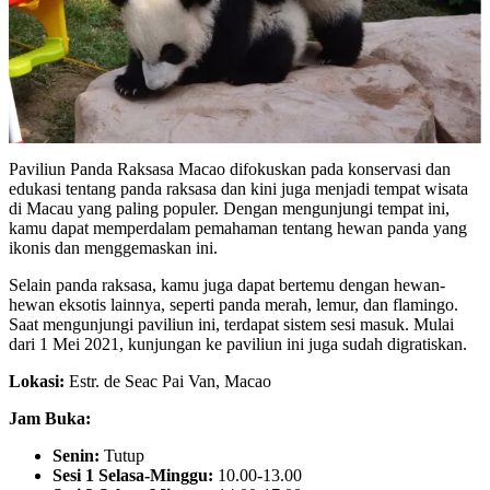
Paviliun Panda Raksasa Macao difokuskan pada konservasi dan
edukasi tentang panda raksasa dan kini juga menjadi tempat wisata
di Macau yang paling populer. Dengan mengunjungi tempat ini,
kamu dapat memperdalam pemahaman tentang hewan panda yang
ikonis dan menggemaskan ini.
Selain panda raksasa, kamu juga dapat bertemu dengan hewan-
hewan eksotis lainnya, seperti panda merah, lemur, dan flamingo.
Saat mengunjungi paviliun ini, terdapat sistem sesi masuk. Mulai
dari 1 Mei 2021, kunjungan ke paviliun ini juga sudah digratiskan.
Lokasi:
Estr. de Seac Pai Van, Macao
Jam Buka:
Senin:
Tutup
Sesi 1 Selasa-Minggu:
10.00-13.00