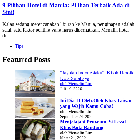
9 Pilihan Hotel di Manila: Pilihan Terbaik Ada di
Sini!
Kalau sedang merencanakan liburan ke Manila, penginapan adalah
salah satu faktor penting yang harus diperhatikan. Memilih hotel
di…
Tips
Featured Posts
“Jayalah Indonesiaku”, Kisah Heroik
Kota Surabaya
oleh Vienselin Lim
Juli 10, 2020
Ini Dia 11 Oleh-Oleh Khas Taiwan
yang Wajib Kamu Coba!
oleh Vienselin Lim
September 24, 2020
Menjelajahi Peuyeum, Si Lezat
Khas Kota Bandung
oleh Vienselin Lim
Maret 21, 2022