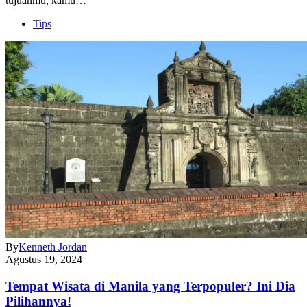
tujuanmu, kamu…
Tips
By
Kenneth Jordan
Agustus 19, 2024
Tempat Wisata di Manila yang Terpopuler? Ini Dia
Pilihannya!