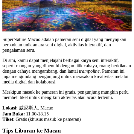
SuperNature Macao adalah pameran seni digital yang menyajikan
perpaduan unik antara seni digital, aktivitas interaktif, dan
pengalaman seru.
Di sini, kamu dapat menjelajahi berbagai karya seni interaktif,
seperti ruangan yang dipenuhi dengan titik cahaya, ruang berkilauan
dengan cahaya mengambang, dan lantai
trampoline
. Pameran ini
juga mengundang pengunjung untuk merasakan kreativitas melalui
media digital dan kolaborasi.
Meskipun masuk ke pameran ini gratis, pengunjung mungkin perlu
membeli tiket untuk mengikuti aktivitas atau acara tertentu.
Lokasi:
威尼斯人, Macao
Jam Buka:
11.00-18.15
Tiket
: Gratis (khusus masuk ke pameran)
Tips Liburan ke Macau