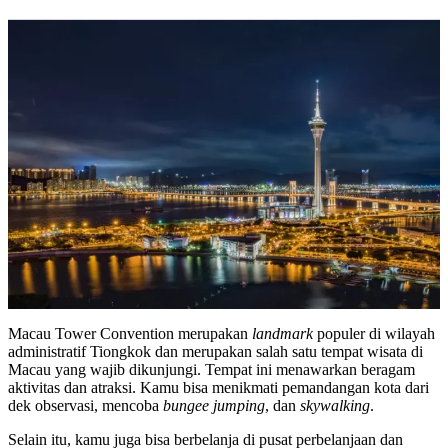
Macau Tower Convention merupakan
landmark
populer di wilayah
administratif Tiongkok dan merupakan salah satu tempat wisata di
Macau yang wajib dikunjungi. Tempat ini menawarkan beragam
aktivitas dan atraksi. Kamu bisa menikmati pemandangan kota dari
dek observasi, mencoba
bungee
jumping
, dan
skywalking
.
Selain itu, kamu juga bisa berbelanja di pusat perbelanjaan dan