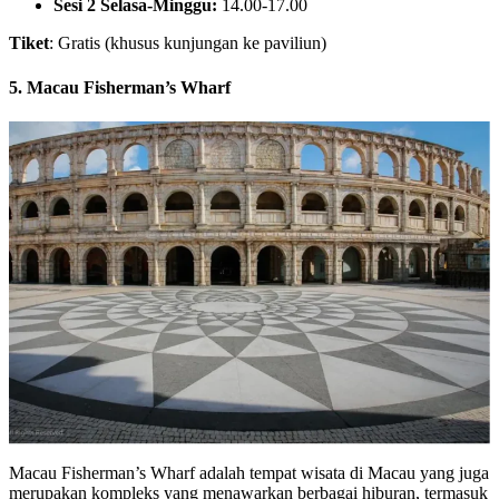
Sesi 2 Selasa-Minggu:
14.00-17.00
Tiket
: Gratis (khusus kunjungan ke paviliun)
5. Macau Fisherman’s Wharf
Macau Fisherman’s Wharf adalah tempat wisata di Macau yang juga
merupakan kompleks yang menawarkan berbagai hiburan, termasuk