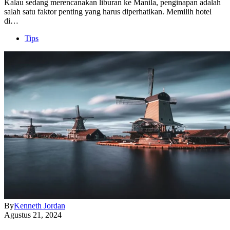
Kalau sedang merencanakan liburan ke Manila, penginapan adalah
salah satu faktor penting yang harus diperhatikan. Memilih hotel
di…
Tips
By
Kenneth Jordan
Agustus 21, 2024