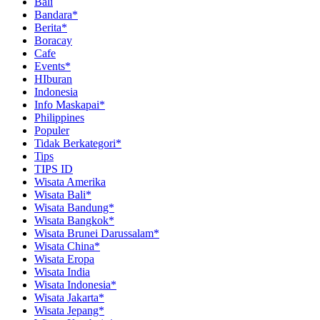
Bali
Bandara*
Berita*
Boracay
Cafe
Events*
HIburan
Indonesia
Info Maskapai*
Philippines
Populer
Tidak Berkategori*
Tips
TIPS ID
Wisata Amerika
Wisata Bali*
Wisata Bandung*
Wisata Bangkok*
Wisata Brunei Darussalam*
Wisata China*
Wisata Eropa
Wisata India
Wisata Indonesia*
Wisata Jakarta*
Wisata Jepang*