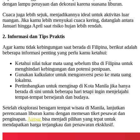
dengan lampu perayaan dan dekorasi karena suasana liburan.
Cuaca juga lebih sejuk, menjadikannya ideal untuk aktivitas luar
ruangan. Jika kamu lebih menyukai cuaca kering, datanglah antara
Januari hingga April saat risiko hujan lebih rendah.
2. Informasi dan Tips Praktis
Agar kamu tidak kebingungan saat berada di Filipina, berikut adalah
beberapa informasi penting yang perlu kamu ketahui:
Ketahui nilai tukar mata uang sebelum tiba di Filipina untuk
menghindari kebingungan dan potensi penipuan.
Gunakan kalkulator untuk mengonversi peso ke mata uang
lokalmu.
Pertimbangkan untuk menginap di Kota Manila jika hanya
berada di sini untuk beberapa hari tetapi ingin menjelajahi
tempat-tempat bersejarah dan budaya.
Setelah eksplorasi beragam tempat wisata di Manila, lanjutkan
perencanaan liburan kamu dengan memesan tiket pesawat dan
penginapan.
Airpaz
bisa menjadi pilihan yang tepat untuk
mendapatkan harga terjangkau dan penawaran eksklusif.