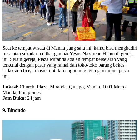
Saat ke tempat wisata di Manila yang satu ini, kamu bisa menghadiri
misa atau sekadar melihat gambar Yesus Nazarene Hitam di gereja
ini. Selain gereja, Plaza Miranda adalah tempat bersejarah yang
terkenal dengan pasar yang ramai dan toko-toko barang bekas.
Tidak ada biaya masuk untuk mengunjungi gereja maupun pasar
ini.
Lokasi:
Church, Plaza, Miranda, Quiapo, Manila, 1001 Metro
Manila, Philippines
Jam Buka:
24 jam
9. Binondo