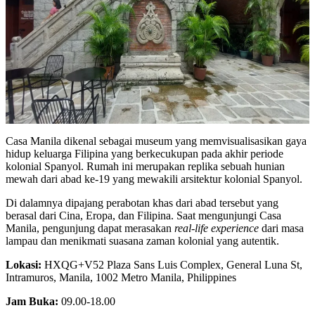
Casa Manila dikenal sebagai museum yang memvisualisasikan gaya
hidup keluarga Filipina yang berkecukupan pada akhir periode
kolonial Spanyol. Rumah ini merupakan replika sebuah hunian
mewah dari abad ke-19 yang mewakili arsitektur kolonial Spanyol.
Di dalamnya dipajang perabotan khas dari abad tersebut yang
berasal dari Cina, Eropa, dan Filipina. Saat mengunjungi Casa
Manila, pengunjung dapat merasakan
real-life experience
dari masa
lampau dan menikmati suasana zaman kolonial yang autentik.
Lokasi:
HXQG+V52 Plaza Sans Luis Complex, General Luna St,
Intramuros, Manila, 1002 Metro Manila, Philippines
Jam Buka:
09.00-18.00