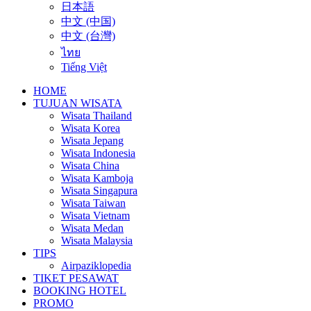
日本語
中文 (中国)
中文 (台灣)
ไทย
Tiếng Việt
HOME
TUJUAN WISATA
Wisata Thailand
Wisata Korea
Wisata Jepang
Wisata Indonesia
Wisata China
Wisata Kamboja
Wisata Singapura
Wisata Taiwan
Wisata Vietnam
Wisata Medan
Wisata Malaysia
TIPS
Airpaziklopedia
TIKET PESAWAT
BOOKING HOTEL
PROMO