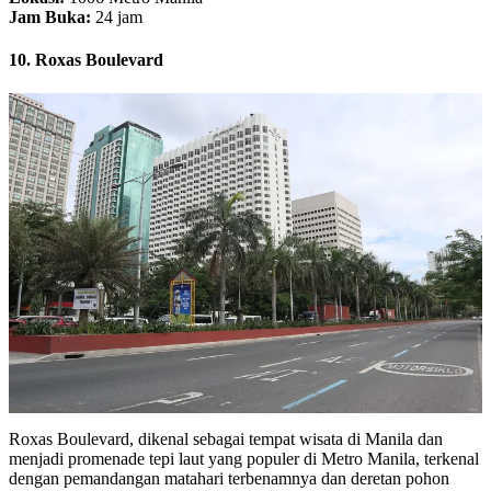
Jam Buka:
24 jam
10. Roxas Boulevard
Roxas Boulevard, dikenal sebagai tempat wisata di Manila dan
menjadi promenade tepi laut yang populer di Metro Manila, terkenal
dengan pemandangan matahari terbenamnya dan deretan pohon