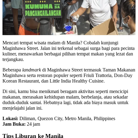
Mencari tempat wisata malam di Manila? Cobalah kunjungi
Maginhawa Street. Jalan ini terkenal sebagai surga bagi para pecinta
kuliner, menawarkan berbagai pilihan tempat makan yang lezat dan
terjangkau.
Beberapa
landmark
di Maginhawa Street termasuk Taman Makanan
Maginhawa serta restoran populer seperti Friuli Trattoria, Don-Day
Korean Restaurant, dan Little India Healthy Cuisine.
Di sini, kamu bisa menikmati beragam aktivitas seperti mencicipi
makanan, merasakan kehidupan malam, berbelanja, atau sekadar
duduk-duduk santai. Hebatnya lagi, tidak ada biaya masuk untuk
menjelajahi jalan ini.
Lokasi:
Diliman, Quezon City, Metro Manila, Philippines
Jam Buka:
24 jam
Tips Liburan ke Manila