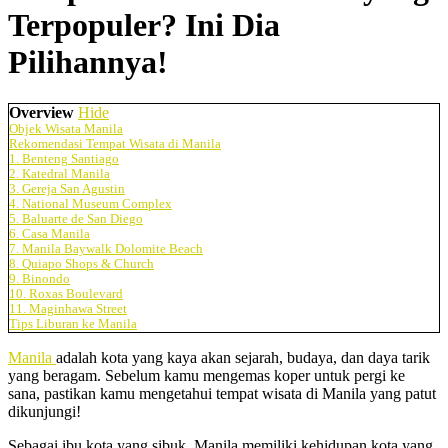
Terpopuler? Ini Dia
Pilihannya!
Overview
Hide
Objek Wisata Manila
Rekomendasi Tempat Wisata di Manila
1. Benteng Santiago
2. Katedral Manila
3. Gereja San Agustin
4. National Museum Complex
5. Baluarte de San Diego
6. Casa Manila
7. Manila Baywalk Dolomite Beach
8. Quiapo Shops & Church
9. Binondo
10. Roxas Boulevard
11. Maginhawa Street
Tips Liburan ke Manila
Manila
adalah kota yang kaya akan sejarah, budaya, dan daya tarik
yang beragam. Sebelum kamu mengemas koper untuk pergi ke
sana, pastikan kamu mengetahui tempat wisata di Manila yang patut
dikunjungi!
Sebagai ibu kota yang sibuk, Manila memiliki kehidupan kota yang