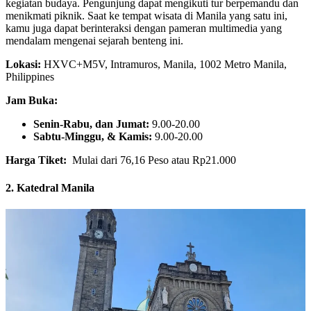
kegiatan budaya. Pengunjung dapat mengikuti tur berpemandu dan
menikmati piknik. Saat ke tempat wisata di Manila yang satu ini,
kamu juga dapat berinteraksi dengan pameran multimedia yang
mendalam mengenai sejarah benteng ini.
Lokasi:
HXVC+M5V, Intramuros, Manila, 1002 Metro Manila,
Philippines
Jam Buka:
Senin-Rabu, dan Jumat:
9.00-20.00
Sabtu-Minggu, & Kamis:
9.00-20.00
Harga Tiket:
Mulai dari 76,16 Peso atau Rp21.000
2. Katedral Manila