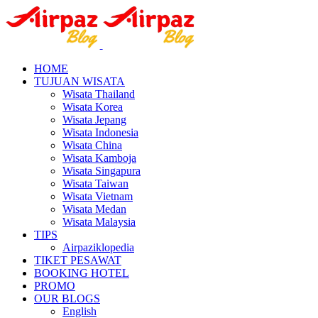
HOME
TUJUAN WISATA
Wisata Thailand
Wisata Korea
Wisata Jepang
Wisata Indonesia
Wisata China
Wisata Kamboja
Wisata Singapura
Wisata Taiwan
Wisata Vietnam
Wisata Medan
Wisata Malaysia
TIPS
Airpaziklopedia
TIKET PESAWAT
BOOKING HOTEL
PROMO
OUR BLOGS
English