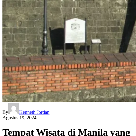
By
Kenneth Jordan
Agustus 19, 2024
Tempat Wisata di Manila yang