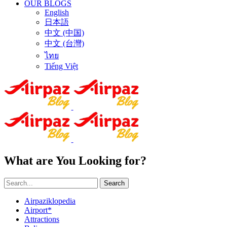
OUR BLOGS
English
日本語
中文 (中国)
中文 (台灣)
ไทย
Tiếng Việt
What are You Looking for?
Search
Airpaziklopedia
Airport*
Attractions