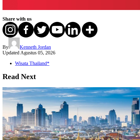
Share with us
By
Kenneth Jordan
Updated
Agustus 05, 2026
Wisata Thailand*
Read Next