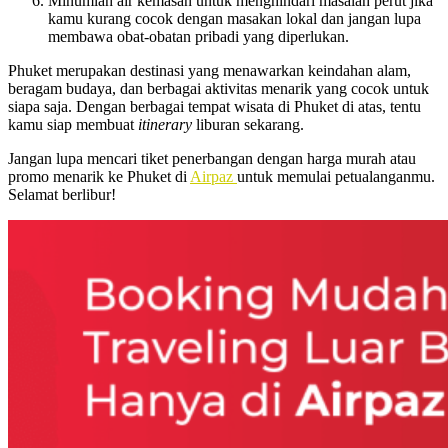
Minumlah air kemasan untuk menghindari masalah perut jika
kamu kurang cocok dengan masakan lokal dan jangan lupa
membawa obat-obatan pribadi yang diperlukan.
Phuket merupakan destinasi yang menawarkan keindahan alam,
beragam budaya, dan berbagai aktivitas menarik yang cocok untuk
siapa saja. Dengan berbagai tempat wisata di Phuket di atas, tentu
kamu siap membuat
itinerary
liburan sekarang.
Jangan lupa mencari tiket penerbangan dengan harga murah atau
promo menarik ke Phuket di
Airpaz
untuk memulai petualanganmu.
Selamat berlibur!