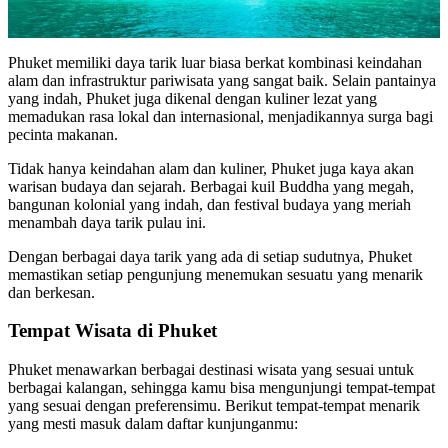
Phuket memiliki daya tarik luar biasa berkat kombinasi keindahan
alam dan infrastruktur pariwisata yang sangat baik. Selain pantainya
yang indah, Phuket juga dikenal dengan kuliner lezat yang
memadukan rasa lokal dan internasional, menjadikannya surga bagi
pecinta makanan.
Tidak hanya keindahan alam dan kuliner, Phuket juga kaya akan
warisan budaya dan sejarah. Berbagai kuil Buddha yang megah,
bangunan kolonial yang indah, dan festival budaya yang meriah
menambah daya tarik pulau ini.
Dengan berbagai daya tarik yang ada di setiap sudutnya, Phuket
memastikan setiap pengunjung menemukan sesuatu yang menarik
dan berkesan.
Tempat Wisata di Phuket
Phuket menawarkan berbagai destinasi wisata yang sesuai untuk
berbagai kalangan, sehingga kamu bisa mengunjungi tempat-tempat
yang sesuai dengan preferensimu. Berikut tempat-tempat menarik
yang mesti masuk dalam daftar kunjunganmu: