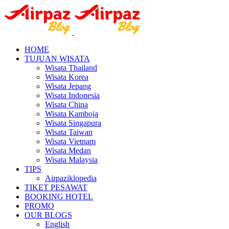
HOME
TUJUAN WISATA
Wisata Thailand
Wisata Korea
Wisata Jepang
Wisata Indonesia
Wisata China
Wisata Kamboja
Wisata Singapura
Wisata Taiwan
Wisata Vietnam
Wisata Medan
Wisata Malaysia
TIPS
Airpaziklopedia
TIKET PESAWAT
BOOKING HOTEL
PROMO
OUR BLOGS
English