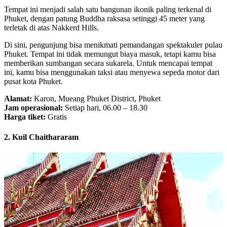
Tempat ini menjadi salah satu bangunan ikonik paling terkenal di
Phuket, dengan patung Buddha raksasa setinggi 45 meter yang
terletak di atas Nakkerd Hills.
Di sini, pengunjung bisa menikmati pemandangan spektakuler pulau
Phuket. Tempat ini tidak memungut biaya masuk, tetapi kamu bisa
memberikan sumbangan secara sukarela. Untuk mencapai tempat
ini, kamu bisa menggunakan taksi atau menyewa sepeda motor dari
pusat kota Phuket.
Alamat:
Karon, Mueang Phuket District, Phuket
Jam operasional:
Setiap hari, 06.00 – 18.30
Harga tiket:
Gratis
2. Kuil Chaithararam