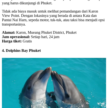
yang harus dikunjungi di Phuket.
Tidak ada biaya masuk untuk melihat pemandangan dari Karon
View Point. Dengan lokasinya yang berada di antara Kata dan
Pantai Nai Harn, sepeda motor, tuk-tuk, atau taksi bisa menjadi opsi
transportasinya.
Alamat:
Karon, Mueang Phuket District, Phuket
Jam operasional:
Setiap hari, 24 jam
Harga tiket:
Gratis
4. Dolphins Bay Phuket