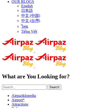
OUR BLOGS
English
日本語
中文 (中国)
中文 (台灣)
ไทย
Tiếng Việt
What are You Looking for?
Search
Airpaziklopedia
Airport*
Attractions