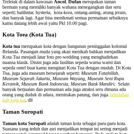
Terletak di dalam kawasan
Ancol
,
Dufan
merupakan taman
bermain yang memiliki banyak wahana menegangkan dan seru
seperti; halilintar, hysteria, kora-kora, ontang-anting, arung jeram,
dan banyak lagi. Agar bisa menikmati semua permainan sebaiknya
kamu datang lebih awal yaitu Pkl 10.00 pagi.
Kota Toea (Kota Tua)
Kota tua
merupakan kota dengan bangunan peninggalan kolonial
Belanda. Pasangan muda yang akan menikah bahkan menjadikan
Kota Tua menjadi latar foto pre-wedding yang menghadirkan
nuansa klasik. Disini juga ada fasilitas sepeda warna warni dan
sepeda ontel buat kamu mengitari Kota Tua dengan mudah. Di Kota
Tua, juga ada museum bersejarah seperti:
Museum Fatahillah,
Museum Sejarah Jakarta, Museum Wayang, Museum Seni Rupa
Keramik, Museum Bank Indonesia, Museum Bank Mandiri.
Selain
banyak berjualan dan permainan ada juga atraksi seru dimana ada
orang yang duduk di udara, menirukan patung, dan juga
keindahan
kali kota tua
, dll
Taman Suropati
Taman kota Suropati
adalah taman kota sebagai paru-paru kota.
Suasana yang teduh dan asri menjadikan tempat ini sering menjadi