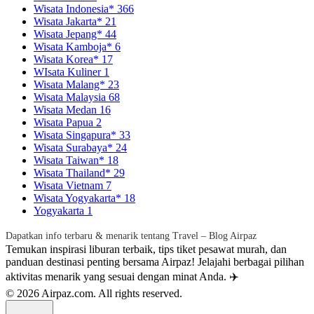
Wisata Indonesia*
366
Wisata Jakarta*
21
Wisata Jepang*
44
Wisata Kamboja*
6
Wisata Korea*
17
WIsata Kuliner
1
Wisata Malang*
23
Wisata Malaysia
68
Wisata Medan
16
Wisata Papua
2
Wisata Singapura*
33
Wisata Surabaya*
24
Wisata Taiwan*
18
Wisata Thailand*
29
Wisata Vietnam
7
Wisata Yogyakarta*
18
Yogyakarta
1
Dapatkan info terbaru & menarik tentang Travel – Blog Airpaz
Temukan inspirasi liburan terbaik, tips tiket pesawat murah, dan
panduan destinasi penting bersama Airpaz! Jelajahi berbagai pilihan
aktivitas menarik yang sesuai dengan minat Anda. ✈️
© 2026 Airpaz.com. All rights reserved.