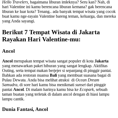
Hello Travelers,
bagaimana liburan imleknya? Seru kan? Nah, di
hari Valentine ini kamu berencana liburan kemana? gak berencana
liburan ke luar kota? Tenang.. ada banyak tempat wisata yang cocok
buat kamu nge-rayain Valentine bareng teman, keluarga, dan mereka
yang Anda sayangi.
Berikut 7 Tempat Wisata di Jakarta
Rayakan Hari Valentine-mu:
Ancol
Ancol
merupakan tempat wisata sangat populer di kota
Jakarta
yang menawarkan paket hiburan yang sangat lengkap. Aktifitas
Outing, serta tempat makan berjejer si sepanjang di pinggir pantai.
Bahkan ada restoran nuansa
Bali
yang membuat suasana bagai di
Pulau Dewata. Anda bisa melihat atraksi di
Ocean Dream
Samudra
, di sore hari kamu bisa menikmati
sunset
dari pinggir
pantai
Ancol
. Di malam harinya kamu bisa ke
Ecopark
, sebuah
taman buatan yang terletak di dalam ancol dengan di hiasi lampu
lampu cantik.
Dunia Fantasi, Ancol