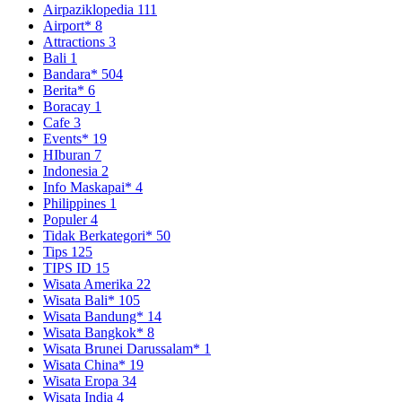
Airpaziklopedia
111
Airport*
8
Attractions
3
Bali
1
Bandara*
504
Berita*
6
Boracay
1
Cafe
3
Events*
19
HIburan
7
Indonesia
2
Info Maskapai*
4
Philippines
1
Populer
4
Tidak Berkategori*
50
Tips
125
TIPS ID
15
Wisata Amerika
22
Wisata Bali*
105
Wisata Bandung*
14
Wisata Bangkok*
8
Wisata Brunei Darussalam*
1
Wisata China*
19
Wisata Eropa
34
Wisata India
4