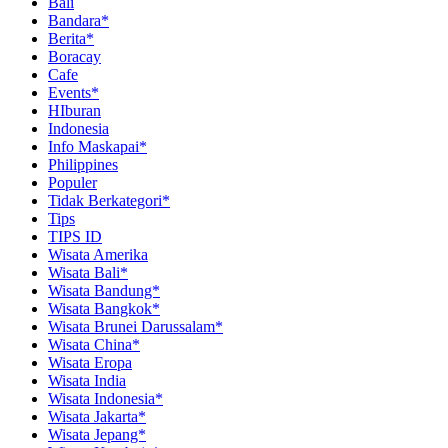
Bali
Bandara*
Berita*
Boracay
Cafe
Events*
HIburan
Indonesia
Info Maskapai*
Philippines
Populer
Tidak Berkategori*
Tips
TIPS ID
Wisata Amerika
Wisata Bali*
Wisata Bandung*
Wisata Bangkok*
Wisata Brunei Darussalam*
Wisata China*
Wisata Eropa
Wisata India
Wisata Indonesia*
Wisata Jakarta*
Wisata Jepang*