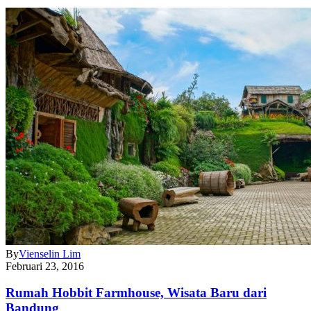
By
Vienselin Lim
Februari 23, 2016
Rumah Hobbit Farmhouse, Wisata Baru dari
Bandung