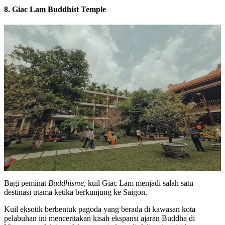
8. Giac Lam Buddhist Temple
Bagi peminat
Buddhisme
, kuil Giac Lam menjadi salah satu
destinasi utama ketika berkunjung ke Saigon.
Kuil eksotik berbentuk pagoda yang berada di kawasan kota
pelabuhan ini menceritakan kisah ekspansi ajaran Buddha di