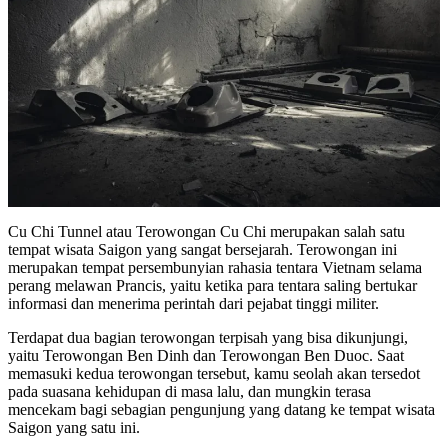
Cu Chi Tunnel atau Terowongan Cu Chi merupakan salah satu
tempat wisata Saigon yang sangat bersejarah. Terowongan ini
merupakan tempat persembunyian rahasia tentara Vietnam selama
perang melawan Prancis, yaitu ketika para tentara saling bertukar
informasi dan menerima perintah dari pejabat tinggi militer.
Terdapat dua bagian terowongan terpisah yang bisa dikunjungi,
yaitu Terowongan Ben Dinh dan Terowongan Ben Duoc. Saat
memasuki kedua terowongan tersebut, kamu seolah akan tersedot
pada suasana kehidupan di masa lalu, dan mungkin terasa
mencekam bagi sebagian pengunjung yang datang ke tempat wisata
Saigon yang satu ini.