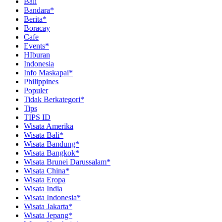
Bali
Bandara*
Berita*
Boracay
Cafe
Events*
HIburan
Indonesia
Info Maskapai*
Philippines
Populer
Tidak Berkategori*
Tips
TIPS ID
Wisata Amerika
Wisata Bali*
Wisata Bandung*
Wisata Bangkok*
Wisata Brunei Darussalam*
Wisata China*
Wisata Eropa
Wisata India
Wisata Indonesia*
Wisata Jakarta*
Wisata Jepang*