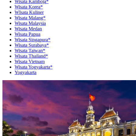
Wisata Kamboja*
Wisata Korea*
WIsata Kuliner
Wisata Malang*
Wisata Malaysia
Wisata Medan
Wisata Papua
Wisata Singapura*
Wisata Surabaya*
Wisata Taiwan*
Wisata Thailand*
Wisata Vietnam
Wisata Yogyakarta*
Yogyakarta