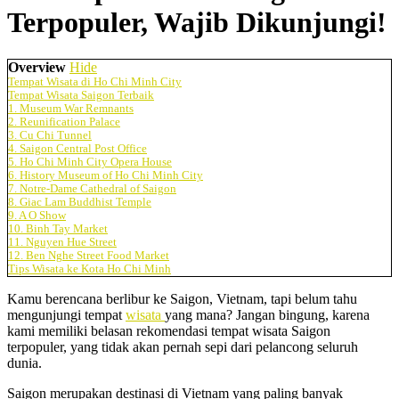
Terpopuler, Wajib Dikunjungi!
Overview
Hide
Tempat Wisata di Ho Chi Minh City
Tempat Wisata Saigon Terbaik
1. Museum War Remnants
2. Reunification Palace
3. Cu Chi Tunnel
4. Saigon Central Post Office
5. Ho Chi Minh City Opera House
6. History Museum of Ho Chi Minh City
7. Notre-Dame Cathedral of Saigon
8. Giac Lam Buddhist Temple
9. A O Show
10. Binh Tay Market
11. Nguyen Hue Street
12. Ben Nghe Street Food Market
Tips Wisata ke Kota Ho Chi Minh
Kamu berencana berlibur ke Saigon, Vietnam, tapi belum tahu
mengunjungi tempat
wisata
yang mana? Jangan bingung, karena
kami memiliki belasan rekomendasi tempat wisata Saigon
terpopuler, yang tidak akan pernah sepi dari pelancong seluruh
dunia.
Saigon merupakan destinasi di Vietnam yang paling banyak