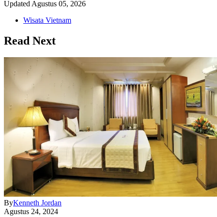
Updated
Agustus 05, 2026
Wisata Vietnam
Read Next
By
Kenneth Jordan
Agustus 24, 2024