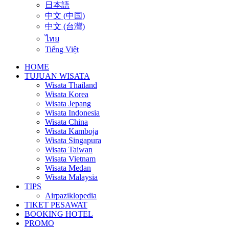
日本語
中文 (中国)
中文 (台灣)
ไทย
Tiếng Việt
HOME
TUJUAN WISATA
Wisata Thailand
Wisata Korea
Wisata Jepang
Wisata Indonesia
Wisata China
Wisata Kamboja
Wisata Singapura
Wisata Taiwan
Wisata Vietnam
Wisata Medan
Wisata Malaysia
TIPS
Airpaziklopedia
TIKET PESAWAT
BOOKING HOTEL
PROMO