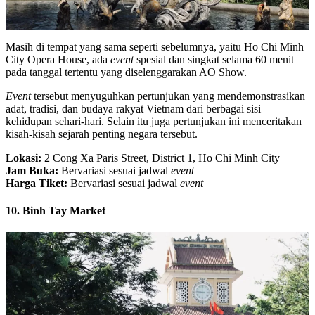
Masih di tempat yang sama seperti sebelumnya, yaitu Ho Chi Minh
City Opera House, ada
event
spesial dan singkat selama 60 menit
pada tanggal tertentu yang diselenggarakan AO Show.
Event
tersebut menyuguhkan pertunjukan yang mendemonstrasikan
adat, tradisi, dan budaya rakyat Vietnam dari berbagai sisi
kehidupan sehari-hari. Selain itu juga pertunjukan ini menceritakan
kisah-kisah sejarah penting negara tersebut.
Lokasi:
2 Cong Xa Paris Street, District 1, Ho Chi Minh City
Jam Buka:
Bervariasi sesuai jadwal
event
Harga Tiket:
Bervariasi sesuai jadwal
event
10. Binh Tay Market