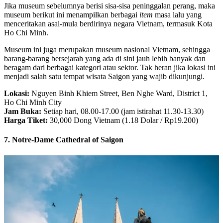
Jika museum sebelumnya berisi sisa-sisa peninggalan perang, maka
museum berikut ini menampilkan berbagai
item
masa lalu yang
menceritakan asal-mula berdirinya negara Vietnam, termasuk Kota
Ho Chi Minh.
Museum ini juga merupakan museum nasional Vietnam, sehingga
barang-barang bersejarah yang ada di sini jauh lebih banyak dan
beragam dari berbagai kategori atau sektor. Tak heran jika lokasi ini
menjadi salah satu tempat wisata Saigon yang wajib dikunjungi.
Lokasi:
Nguyen Binh Khiem Street, Ben Nghe Ward, District 1,
Ho Chi Minh City
Jam Buka:
Setiap hari, 08.00-17.00 (jam istirahat 11.30-13.30)
Harga Tiket:
30,000 Dong Vietnam (1.18 Dolar / Rp19.200)
7. Notre-Dame Cathedral of Saigon