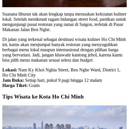
Suasana liburan tak akan lengkap tanpa merasakan kelezatan kuliner
lokal. Setelah menikmati ragam hidangan street food, pastikan untuk
mengunjungi pusat restoran yang ramai di Saigon, terletak di Pasar
Makanan Jalan Ben Nghe.
Di jalan yang terkenal sebagai destinasi wisata kuliner Ho Chi Minh
ini, kamu akan menjumpai banyak restoran yang menyuguhkan
berbagai menu lokal maupun internasional dengan pilihan harga
yang bervariasi. Jadi, jangan khawatir kantong jebol, karena kamu
bisa pilih menu makanan sesuai selera dan
budget
.
Lokasi:
Nam Ky Khoi Nghia Street, Ben Nghe Ward, District 1,
Ho Chi Minh City
Jam Buka:
Setiap hari, pukul 9 pagi hingga 12 malam
Harga Tiket:
Gratis
Tips Wisata ke Kota Ho Chi Minh