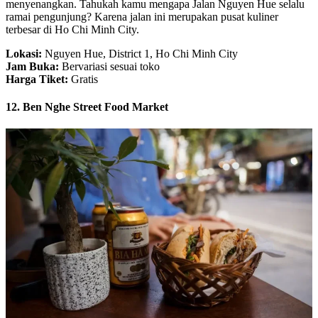
menyenangkan. Tahukah kamu mengapa Jalan Nguyen Hue selalu
ramai pengunjung? Karena jalan ini merupakan pusat kuliner
terbesar di Ho Chi Minh City.
Lokasi:
Nguyen Hue, District 1, Ho Chi Minh City
Jam Buka:
Bervariasi sesuai toko
Harga Tiket:
Gratis
12. Ben Nghe Street Food Market