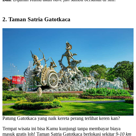
2. Taman Satria Gatotkaca
Patung Gatotkaca yang naik kereta perang terlihat keren kan?
Tempat wisata ini bisa Kamu kunjungi tanpa membayar biaya
masuk gratis loh! Taman Satria Gatotkaca berlokasi sekitar
9-10 km