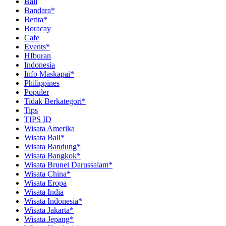
Bali
Bandara*
Berita*
Boracay
Cafe
Events*
HIburan
Indonesia
Info Maskapai*
Philippines
Populer
Tidak Berkategori*
Tips
TIPS ID
Wisata Amerika
Wisata Bali*
Wisata Bandung*
Wisata Bangkok*
Wisata Brunei Darussalam*
Wisata China*
Wisata Eropa
Wisata India
Wisata Indonesia*
Wisata Jakarta*
Wisata Jepang*