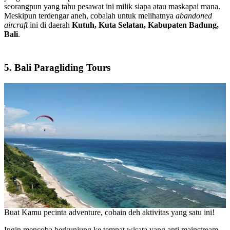
seorangpun yang tahu pesawat ini milik siapa atau maskapai mana.
Meskipun terdengar aneh, cobalah untuk melihatnya
abandoned
aircraft
ini di daerah
Kutuh, Kuta Selatan, Kabupaten Badung,
Bali
.
5. Bali Paragliding Tours
Buat Kamu pecinta adventure, cobain deh aktivitas yang satu ini!
Ingin mencoba berkunjung ke tempat wisata yang anti mainstream