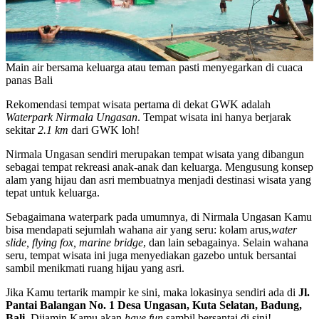
Main air bersama keluarga atau teman pasti menyegarkan di cuaca
panas Bali
Rekomendasi tempat wisata pertama di dekat GWK adalah
Waterpark Nirmala Ungasan
. Tempat wisata ini hanya berjarak
sekitar
2.1 km
dari GWK loh!
Nirmala Ungasan sendiri merupakan tempat wisata yang dibangun
sebagai tempat rekreasi anak-anak dan keluarga. Mengusung konsep
alam yang hijau dan asri membuatnya menjadi destinasi wisata yang
tepat untuk keluarga.
Sebagaimana waterpark pada umumnya, di Nirmala Ungasan Kamu
bisa mendapati sejumlah wahana air yang seru: kolam arus,
water
slide, flying fox, marine bridge
, dan lain sebagainya. Selain wahana
seru, tempat wisata ini juga menyediakan gazebo untuk bersantai
sambil menikmati ruang hijau yang asri.
Jika Kamu tertarik mampir ke sini, maka lokasinya sendiri ada di
Jl.
Pantai Balangan No. 1 Desa Ungasan, Kuta Selatan, Badung,
Bali
. Dijamin Kamu akan
have fun
sambil bersantai di sini!