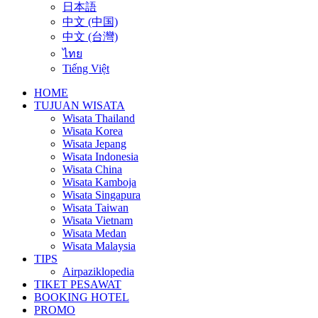
日本語
中文 (中国)
中文 (台灣)
ไทย
Tiếng Việt
HOME
TUJUAN WISATA
Wisata Thailand
Wisata Korea
Wisata Jepang
Wisata Indonesia
Wisata China
Wisata Kamboja
Wisata Singapura
Wisata Taiwan
Wisata Vietnam
Wisata Medan
Wisata Malaysia
TIPS
Airpaziklopedia
TIKET PESAWAT
BOOKING HOTEL
PROMO