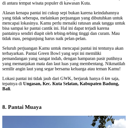
di antara tempat wisata populer di kawasan Kuta.
Alasan kenapa pantai ini cukup sepi bukan karena keindahannya
yang tidak seberapa, melainkan perjuangan yang dibutuhkan untuk
mencapai lokasinya. Kamu perlu menaiki ratusan anak tangga untuk
bisa sampai ke pantai cantik ini. Hal ini dapat terjadi karena
pantainya sendiri diapit oleh tebing-tebing tinggi dan curam. Mau
tidak mau, pengunjung harus naik pelan-pelan.
Seluruh perjuangan Kamu untuk mencapai pantai ini tentunya akan
terbayarkan. Pantai Green Bowl yang sepi ini memiliki
pemandangan yang sangat indah, dengan hamparan pasir putihnya
yang memanjakan mata dan laut luas yang membentang. Nikmatilah
semilir angin laut yang segar bersama keluarga atau teman Kamu!
Lokasi pantai ini tidak jauh dari GWK, berjarak hanya
6 km
saja,
tepatnya di
Ungasan, Kec. Kuta Selatan, Kabupaten Badung,
Bali
.
8. Pantai Muaya