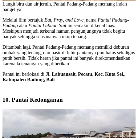
Langit biru dan air jernih, Pantai Padang-Padang memang indah
banget ya
Melalui film bertajuk
Eat, Pray, and Love,
nama
Pantai Padang-
Padang
atau
Pantai Labuan Sait
ini semakin dikenal luas.
Meskipun menjadi terkenal namun pengunjungnya tidak begitu
banyak sehingga suasananya cukup tenang.
Ditambah lagi, Pantai Padang-Padang memang memiliki deburan
ombak yang tenang, dan pasir di bibir pantainya pun halus sekaligus
putih bersih. Tidak heran jika pantai ini banyak direkomendasikan
karena ketenangan yang diberikan.
Pantai ini berlokasi di
Jl. Labuansait, Pecatu, Kec. Kuta Sel.,
Kabupaten Badung, Bali
.
10. Pantai Kedonganan