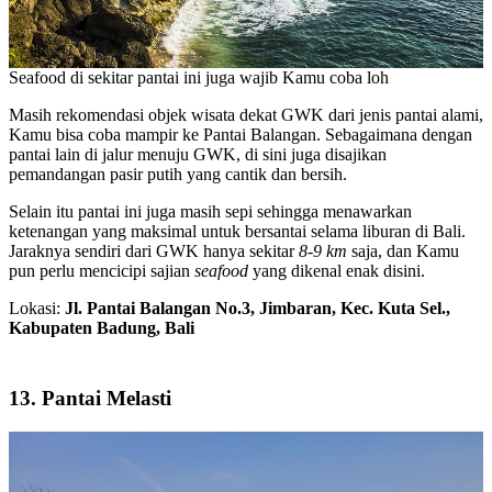
Seafood di sekitar pantai ini juga wajib Kamu coba loh
Masih rekomendasi objek wisata dekat GWK dari jenis pantai alami,
Kamu bisa coba mampir ke Pantai Balangan. Sebagaimana dengan
pantai lain di jalur menuju GWK, di sini juga disajikan
pemandangan pasir putih yang cantik dan bersih.
Selain itu pantai ini juga masih sepi sehingga menawarkan
ketenangan yang maksimal untuk bersantai selama liburan di Bali.
Jaraknya sendiri dari GWK hanya sekitar
8-9 km
saja, dan Kamu
pun perlu mencicipi sajian
seafood
yang dikenal enak disini.
Lokasi:
Jl. Pantai Balangan No.3, Jimbaran, Kec. Kuta Sel.,
Kabupaten Badung, Bali
13. Pantai Melasti