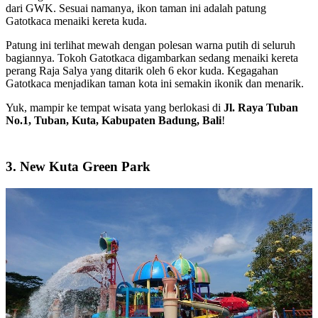
dari GWK. Sesuai namanya, ikon taman ini adalah patung
Gatotkaca menaiki kereta kuda.
Patung ini terlihat mewah dengan polesan warna putih di seluruh
bagiannya. Tokoh Gatotkaca digambarkan sedang menaiki kereta
perang Raja Salya yang ditarik oleh 6 ekor kuda. Kegagahan
Gatotkaca menjadikan taman kota ini semakin ikonik dan menarik.
Yuk, mampir ke tempat wisata yang berlokasi di
Jl. Raya Tuban
No.1, Tuban, Kuta, Kabupaten Badung, Bali
!
3. New Kuta Green Park