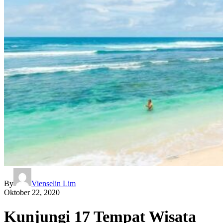
By
Vienselin Lim
Oktober 22, 2020
Kunjungi 17 Tempat Wisata