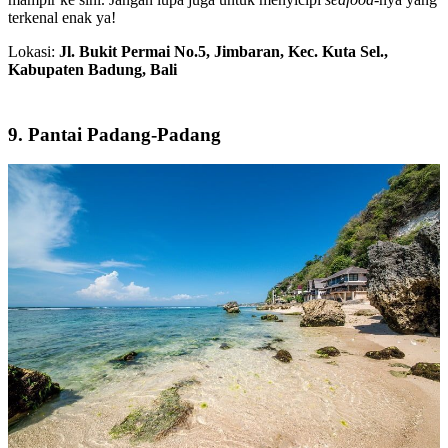
terkenal enak ya!
Lokasi:
Jl. Bukit Permai No.5, Jimbaran, Kec. Kuta Sel.,
Kabupaten Badung, Bali
9. Pantai Padang-Padang