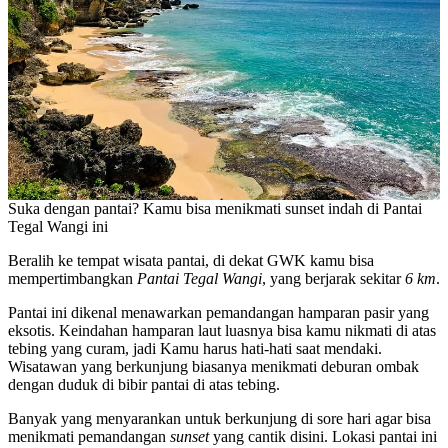
Suka dengan pantai? Kamu bisa menikmati sunset indah di Pantai
Tegal Wangi ini
Beralih ke tempat wisata pantai, di dekat GWK kamu bisa
mempertimbangkan
Pantai Tegal Wangi
, yang berjarak sekitar
6 km
.
Pantai ini dikenal menawarkan pemandangan hamparan pasir yang
eksotis. Keindahan hamparan laut luasnya bisa kamu nikmati di atas
tebing yang curam, jadi Kamu harus hati-hati saat mendaki.
Wisatawan yang berkunjung biasanya menikmati deburan ombak
dengan duduk di bibir pantai di atas tebing.
Banyak yang menyarankan untuk berkunjung di sore hari agar bisa
menikmati pemandangan
sunset
yang cantik disini. Lokasi pantai ini