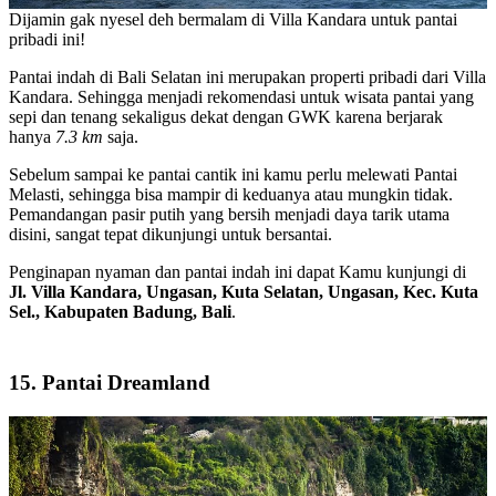
Dijamin gak nyesel deh bermalam di Villa Kandara untuk pantai
pribadi ini!
Pantai indah di Bali Selatan ini merupakan properti pribadi dari Villa
Kandara. Sehingga menjadi rekomendasi untuk wisata pantai yang
sepi dan tenang sekaligus dekat dengan GWK karena berjarak
hanya
7.3 km
saja.
Sebelum sampai ke pantai cantik ini kamu perlu melewati Pantai
Melasti, sehingga bisa mampir di keduanya atau mungkin tidak.
Pemandangan pasir putih yang bersih menjadi daya tarik utama
disini, sangat tepat dikunjungi untuk bersantai.
Penginapan nyaman dan pantai indah ini dapat Kamu kunjungi di
Jl. Villa Kandara, Ungasan, Kuta Selatan, Ungasan, Kec. Kuta
Sel., Kabupaten Badung, Bali
.
15. Pantai Dreamland