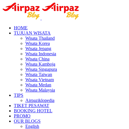
HOME
TUJUAN WISATA
Wisata Thailand
Wisata Korea
Wisata Jepang
Wisata Indonesia
Wisata China
Wisata Kamboja
Wisata Singapura
Wisata Taiwan
Wisata Vietnam
Wisata Medan
Wisata Malaysia
TIPS
Airpaziklopedia
TIKET PESAWAT
BOOKING HOTEL
PROMO
OUR BLOGS
English