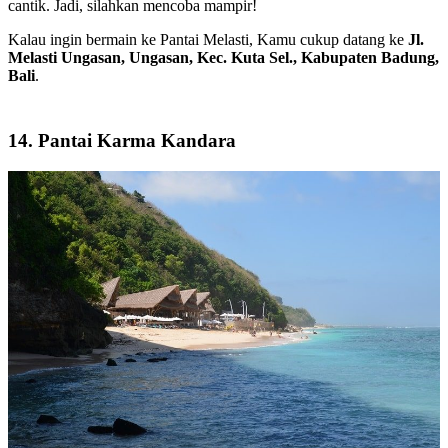
cantik. Jadi, silahkan mencoba mampir!
Kalau ingin bermain ke Pantai Melasti, Kamu cukup datang ke
Jl.
Melasti Ungasan, Ungasan, Kec. Kuta Sel., Kabupaten Badung,
Bali
.
14. Pantai Karma Kandara