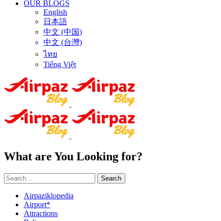
OUR BLOGS
English
日本語
中文 (中国)
中文 (台灣)
ไทย
Tiếng Việt
What are You Looking for?
Search
Airpaziklopedia
Airport*
Attractions