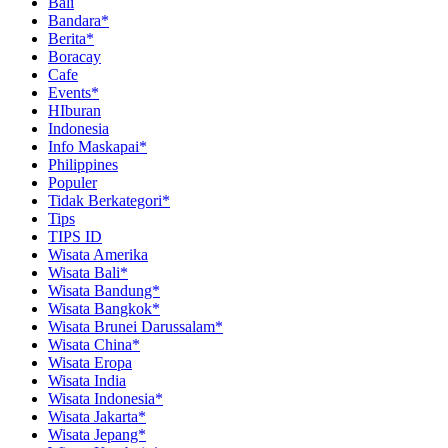
Bali
Bandara*
Berita*
Boracay
Cafe
Events*
HIburan
Indonesia
Info Maskapai*
Philippines
Populer
Tidak Berkategori*
Tips
TIPS ID
Wisata Amerika
Wisata Bali*
Wisata Bandung*
Wisata Bangkok*
Wisata Brunei Darussalam*
Wisata China*
Wisata Eropa
Wisata India
Wisata Indonesia*
Wisata Jakarta*
Wisata Jepang*