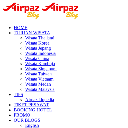
HOME
TUJUAN WISATA
Wisata Thailand
Wisata Korea
Wisata Jepang
Wisata Indonesia
Wisata China
Wisata Kamboja
Wisata Singapura
Wisata Taiwan
Wisata Vietnam
Wisata Medan
Wisata Malaysia
TIPS
Airpaziklopedia
TIKET PESAWAT
BOOKING HOTEL
PROMO
OUR BLOGS
English