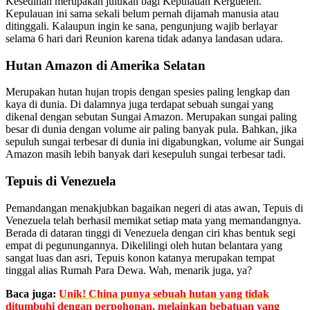
Kesedihan merupakan julukan bagi Kepulauan Kerguelen.
Kepulauan ini sama sekali belum pernah dijamah manusia atau
ditinggali. Kalaupun ingin ke sana, pengunjung wajib berlayar
selama 6 hari dari Reunion karena tidak adanya landasan udara.
Hutan Amazon di Amerika Selatan
Merupakan hutan hujan tropis dengan spesies paling lengkap dan
kaya di dunia. Di dalamnya juga terdapat sebuah sungai yang
dikenal dengan sebutan Sungai Amazon. Merupakan sungai paling
besar di dunia dengan volume air paling banyak pula. Bahkan, jika
sepuluh sungai terbesar di dunia ini digabungkan, volume air Sungai
Amazon masih lebih banyak dari kesepuluh sungai terbesar tadi.
Tepuis di Venezuela
Pemandangan menakjubkan bagaikan negeri di atas awan, Tepuis di
Venezuela telah berhasil memikat setiap mata yang memandangnya.
Berada di dataran tinggi di Venezuela dengan ciri khas bentuk segi
empat di pegunungannya. Dikelilingi oleh hutan belantara yang
sangat luas dan asri, Tepuis konon katanya merupakan tempat
tinggal alias Rumah Para Dewa. Wah, menarik juga, ya?
Baca juga:
Unik! China punya sebuah hutan yang tidak
ditumbuhi dengan perpohonan, melainkan bebatuan yang