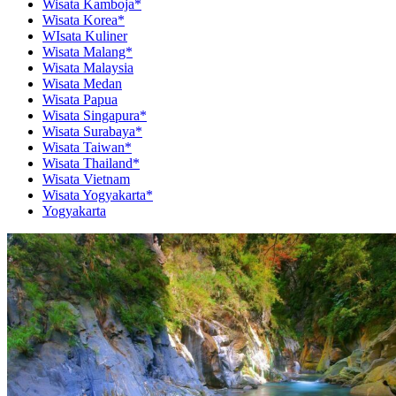
Wisata Kamboja*
Wisata Korea*
WIsata Kuliner
Wisata Malang*
Wisata Malaysia
Wisata Medan
Wisata Papua
Wisata Singapura*
Wisata Surabaya*
Wisata Taiwan*
Wisata Thailand*
Wisata Vietnam
Wisata Yogyakarta*
Yogyakarta