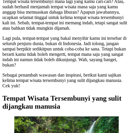
Tempat wisata tersembunyi mana lagi yang kamu cari-cari? Atau,
sudah berhasil menjamah tempat wisata mana saja yang kamu
anggap bisa memuaskan dahaga liburan? Apapun jawabannya,
ucapkan selamat tinggal untuk kelima tempat wisata tersembunyi
kali ini. Sebab, tempat-tempat ini memang indah, tetapi sangat sulit
atau bahkan tidak mungkin dijamah.
Lagi pula, tempat-tempat yang bakal menyihir kamu ini tersebar di
seluruh penjuru dunia, bukan di Indonesia. Jadi tolong, jangan
sampai berpikir sedikitpun untuk coba-coba ke sana. Tetapi bukan
berarti kamu tidak boleh mengerti, tempat mana saja yang sangat
indah ini namun tidak boleh dikunjungi. Wah, sayang banget,
bukan?
Sebagai penambah wawasan dan inspirasi, berikut kami sajikan
kelima tempat wisata tersembunyi yang sulit dijangkau manusia.
Cek yuk!
Tempat Wisata Tersembunyi yang sulit
dijangkau manusia