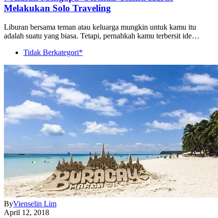
Melakukan Solo Traveling
Liburan bersama teman atau keluarga mungkin untuk kamu itu
adalah suatu yang biasa. Tetapi, pernahkah kamu terbersit ide…
Tidak Berkategori*
By
Vienselin Lim
April 12, 2018