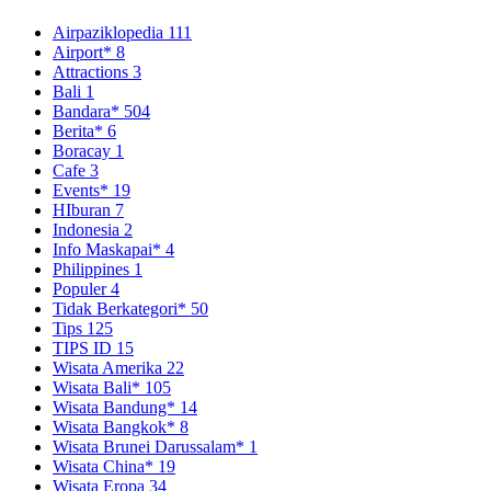
Airpaziklopedia
111
Airport*
8
Attractions
3
Bali
1
Bandara*
504
Berita*
6
Boracay
1
Cafe
3
Events*
19
HIburan
7
Indonesia
2
Info Maskapai*
4
Philippines
1
Populer
4
Tidak Berkategori*
50
Tips
125
TIPS ID
15
Wisata Amerika
22
Wisata Bali*
105
Wisata Bandung*
14
Wisata Bangkok*
8
Wisata Brunei Darussalam*
1
Wisata China*
19
Wisata Eropa
34