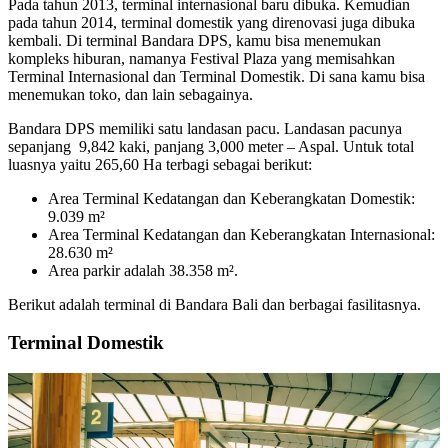
Pada tahun 2013, terminal internasional baru dibuka. Kemudian
pada tahun 2014, terminal domestik yang direnovasi juga dibuka
kembali. Di terminal Bandara DPS, kamu bisa menemukan
kompleks hiburan, namanya Festival Plaza yang memisahkan
Terminal Internasional dan Terminal Domestik. Di sana kamu bisa
menemukan toko, dan lain sebagainya.
Bandara DPS memiliki satu landasan pacu. Landasan pacunya
sepanjang 9,842 kaki, panjang 3,000 meter – Aspal. Untuk total
luasnya yaitu 265,60 Ha terbagi sebagai berikut:
Area Terminal Kedatangan dan Keberangkatan Domestik:
9.039 m²
Area Terminal Kedatangan dan Keberangkatan Internasional:
28.630 m²
Area parkir adalah 38.358 m².
Berikut adalah terminal di Bandara Bali dan berbagai fasilitasnya.
Terminal Domestik