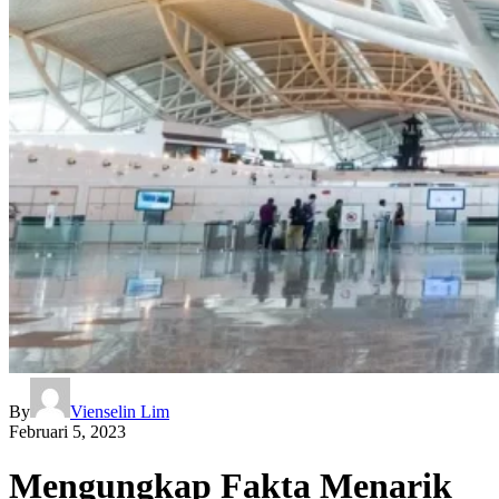
By
Vienselin Lim
Februari 5, 2023
Mengungkap Fakta Menarik