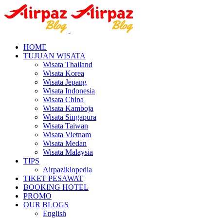
HOME
TUJUAN WISATA
Wisata Thailand
Wisata Korea
Wisata Jepang
Wisata Indonesia
Wisata China
Wisata Kamboja
Wisata Singapura
Wisata Taiwan
Wisata Vietnam
Wisata Medan
Wisata Malaysia
TIPS
Airpaziklopedia
TIKET PESAWAT
BOOKING HOTEL
PROMO
OUR BLOGS
English