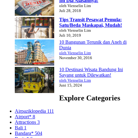
Ini Dia Alasannya!
oleh Vienselin Lim
Juli 28, 2018
Tips Transit Pesawat Pemula:
Satu/Beda Maskapai, Mudah!
oleh Vienselin Lim
Juli 10, 2019
10 Bangunan Terunik dan Aneh di
Dunia
oleh Vienselin Lim
November 30, 2016
10 Destinasi Wisata Bandung Ini
Sayang untuk Dilewatkan!
oleh Vienselin Lim
Juni 15, 2024
Explore Categories
Airpaziklopedia
111
Airport*
8
Attractions
3
Bali
1
Bandara*
504