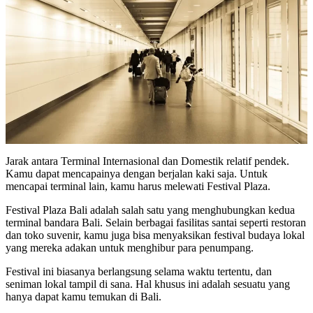
Jarak antara Terminal Internasional dan Domestik relatif pendek.
Kamu dapat mencapainya dengan berjalan kaki saja. Untuk
mencapai terminal lain, kamu harus melewati Festival Plaza.
Festival Plaza Bali adalah salah satu yang menghubungkan kedua
terminal bandara Bali. Selain berbagai fasilitas santai seperti restoran
dan toko suvenir, kamu juga bisa menyaksikan festival budaya lokal
yang mereka adakan untuk menghibur para penumpang.
Festival ini biasanya berlangsung selama waktu tertentu, dan
seniman lokal tampil di sana. Hal khusus ini adalah sesuatu yang
hanya dapat kamu temukan di Bali.