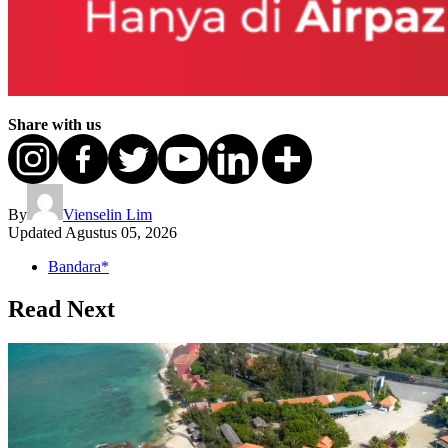
Share with us
By
Vienselin Lim
Updated
Agustus 05, 2026
Bandara*
Read Next