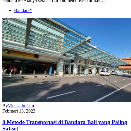
bandara ke Alanya sekitar 124 kilometer. Pada artikel…
Bandara*
By
Vienselin Lim
Februari 13, 2023
8 Metode Transportasi di Bandara Bali yang Paling
Sat-set!