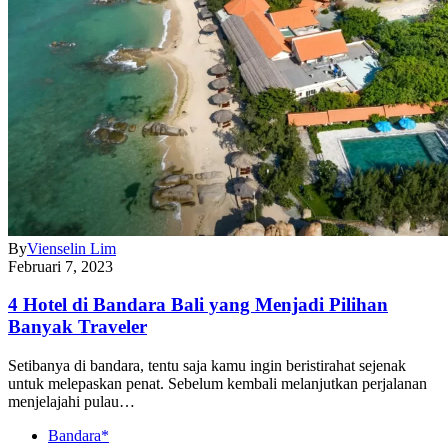
By
Vienselin Lim
Februari 7, 2023
4 Hotel di Bandara Bali yang Menjadi Pilihan
Banyak Traveler
Setibanya di bandara, tentu saja kamu ingin beristirahat sejenak
untuk melepaskan penat. Sebelum kembali melanjutkan perjalanan
menjelajahi pulau…
Bandara*