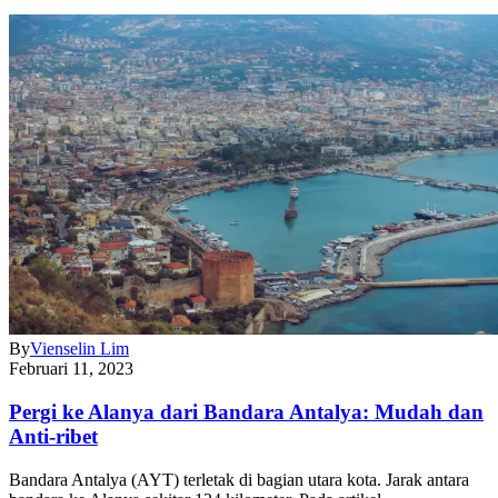
By
Vienselin Lim
Februari 11, 2023
Pergi ke Alanya dari Bandara Antalya: Mudah dan
Anti-ribet
Bandara Antalya (AYT) terletak di bagian utara kota. Jarak antara