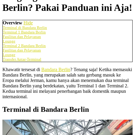
Berlin? Pakai Panduan ini Aja!
Overview
Hide
Terminal di Bandara Berlin
Terminal 1 Bandara Berlin
Fasilitas dan Pelayanan
Lounge
Terminal 2 Bandara Berlin
Fasilitas dan Pelayanan
Lounge
Transfer Antar-Terminal
Khawatir tersesat di
Bandara Berlin
? Tenang saja! Ketika memasuki
Bandara Berlin, yang merupakan salah satu gerbang masuk ke
Eropa melalui Jerman, kamu hanya akan menemukan dua terminal
Bandara Berlin yang berdekatan, yaitu Terminal 1 dan Terminal 2.
Kedua terminal ini melayani penerbangan baik domestik maupun
internasional.
Terminal di Bandara Berlin