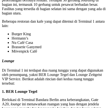
penerbangan berbiaya rendah. Terdapat 30 gerbang
boarding
di
bagian ini, termasuk 10 gerbang untuk pesawat berbadan besar.
Fasilitas yang tersedia di bagian selatan ini sama dengan yang ada di
bagian utara.
Beberapa restoran dan kafe yang dapat ditemui di Terminal 1 antara
lain:
Burger King
Hermann’s
Nu Café Casa
Brasserie Ganymed
Mövenpick Café
Lounge
Di Terminal 1 ini terdapat dua ruang tunggu yang dapat digunakan
oleh penumpang, yakni BER Lounge Tegel dan Lounge Zeitgeist
VIP Service. Berikut adalah rincian dari kedua ruang tunggu
tersebut:
1. BER Lounge Tegel
Berlokasi di Terminal Bandara Berlin area keberangkatan, Gate
A20,
lounge
ini menawarkan ruangan yang luas dengan jendela