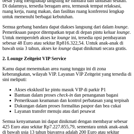
besar yang menghadap langsung ke bandara dan landasan selatan.
Di dalamnya, tersedia beragam area, termasuk tempat relaksasi,
ruang kerja, ruang makan, dan fasilitas ruang konferensi lengkap
untuk memenuhi berbagai kebutuhan.
Semua gerbang bandara dapat diakses langsung dari dalam
lounge
.
Pemeriksaan paspor ditempatkan tepat di depan pintu keluar
lounge
.
Untuk memperoleh akses ke
lounge
ini, tersedia opsi pembayaran
sebesar 48 Euro atau sekitar Rp816.322,54. Untuk anak-anak di
bawah usia 3 tahun, akses ke
lounge
dapat dinikmati secara gratis.
2. Lounge Zeitgeist VIP Service
Kamu dapat menemukan area ruang tunggu ini di zona
keberangkatan, wilayah VIP. Layanan VIP Zeitgeist yang tersedia di
sini meliputi:
Akses eksklusif ke pintu masuk VIP di parkir P1
Bantuan dalam proses
check-in
dan penanganan bagasi
Pemeriksaan keamanan dan kontrol perbatasan yang terpisah
Dukungan dalam proses formalitas paspor dan bea cukai
Layanan transfer menuju atau dari pesawat
Semua kenyamanan ini dapat dinikmati dengan membayar sebesar
425 Euro atau sekitar Rp7.227.855,79, sementara untuk anak-anak
di bawah usia 13 tahun biayanya adalah 200 Euro atau sekitar