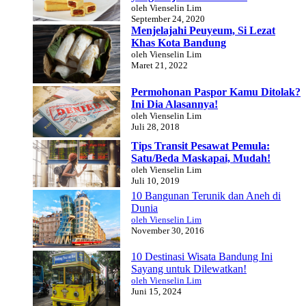
oleh Vienselin Lim
September 24, 2020
Menjelajahi Peuyeum, Si Lezat
Khas Kota Bandung
oleh Vienselin Lim
Maret 21, 2022
Permohonan Paspor Kamu Ditolak?
Ini Dia Alasannya!
oleh Vienselin Lim
Juli 28, 2018
Tips Transit Pesawat Pemula:
Satu/Beda Maskapai, Mudah!
oleh Vienselin Lim
Juli 10, 2019
10 Bangunan Terunik dan Aneh di
Dunia
oleh Vienselin Lim
November 30, 2016
10 Destinasi Wisata Bandung Ini
Sayang untuk Dilewatkan!
oleh Vienselin Lim
Juni 15, 2024