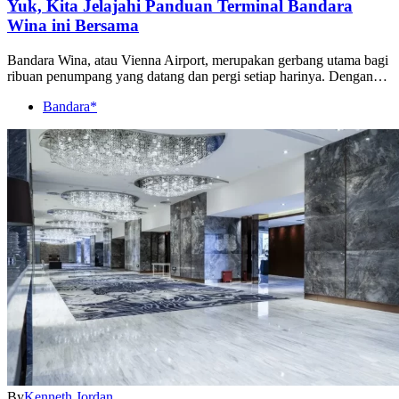
Yuk, Kita Jelajahi Panduan Terminal Bandara
Wina ini Bersama
Bandara Wina, atau Vienna Airport, merupakan gerbang utama bagi
ribuan penumpang yang datang dan pergi setiap harinya. Dengan…
Bandara*
By
Kenneth Jordan