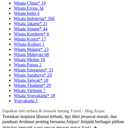
Wisata China*
19
Wisata Eropa
34
Wisata India
4
Wisata Indonesia*
366
Wisata Jakarta*
21
Wisata Jepang*
44
Wisata Kamboja*
6
Wisata Korea*
17
WIsata Kuliner
1
Wisata Malang*
23
Wisata Malaysia
68
Wisata Medan
16
Wisata Papua
2
Wisata Singapura*
33
Wisata Surabaya*
24
Wisata Taiwan*
18
Wisata Thailand*
29
Wisata Vietnam
7
Wisata Yogyakarta*
18
Yogyakarta
1
Dapatkan info terbaru & menarik tentang Travel – Blog Airpaz
Temukan inspirasi liburan terbaik, tips tiket pesawat murah, dan
panduan destinasi penting bersama Airpaz! Jelajahi berbagai pilihan
aktivitas menarik yang sesuai dengan minat Anda. ✈️