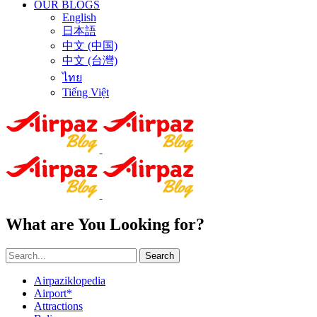
OUR BLOGS
English
日本語
中文 (中国)
中文 (台灣)
ไทย
Tiếng Việt
What are You Looking for?
Search
Airpaziklopedia
Airport*
Attractions