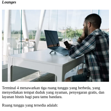
Lounges
Terminal 4 menawarkan tiga ruang tunggu yang berbeda, yang
menyediakan tempat duduk yang nyaman, penyegaran gratis, dan
layanan bisnis bagi para tamu bandara.
Ruang tunggu yang tersedia adalah: