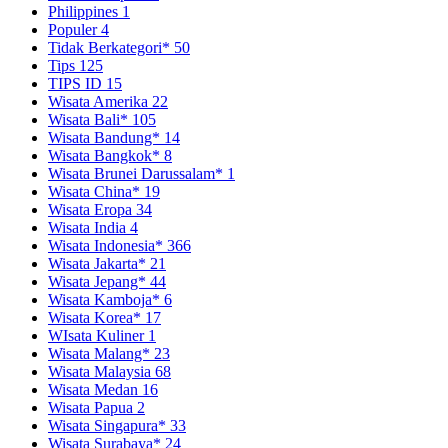
Philippines
1
Populer
4
Tidak Berkategori*
50
Tips
125
TIPS ID
15
Wisata Amerika
22
Wisata Bali*
105
Wisata Bandung*
14
Wisata Bangkok*
8
Wisata Brunei Darussalam*
1
Wisata China*
19
Wisata Eropa
34
Wisata India
4
Wisata Indonesia*
366
Wisata Jakarta*
21
Wisata Jepang*
44
Wisata Kamboja*
6
Wisata Korea*
17
WIsata Kuliner
1
Wisata Malang*
23
Wisata Malaysia
68
Wisata Medan
16
Wisata Papua
2
Wisata Singapura*
33
Wisata Surabaya*
24