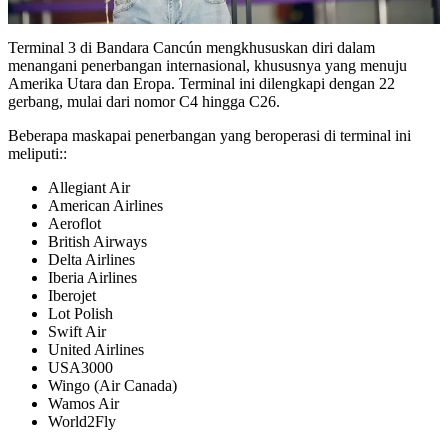
Terminal 3 di Bandara Cancún mengkhususkan diri dalam
menangani penerbangan internasional, khususnya yang menuju
Amerika Utara dan Eropa. Terminal ini dilengkapi dengan 22
gerbang, mulai dari nomor C4 hingga C26.
Beberapa maskapai penerbangan yang beroperasi di terminal ini
meliputi::
Allegiant Air
American Airlines
Aeroflot
British Airways
Delta Airlines
Iberia Airlines
Iberojet
Lot Polish
Swift Air
United Airlines
USA3000
Wingo (Air Canada)
Wamos Air
World2Fly