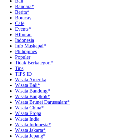
Bali
Bandara*
Berita*
Boracay
Cafe
Events*
HIburan
Indonesia
Info Maskapai*
Philippines
Populer
Tidak Berkategori*
Tips
TIPS ID
Wisata Amerika
Wisata Bali*
Wisata Bandung*
Wisata Bangkok*
Wisata Brunei Darussalam*
Wisata China*
Wisata Eropa
Wisata India
Wisata Indonesia*
Wisata Jakarta*
Wisata Jepang*