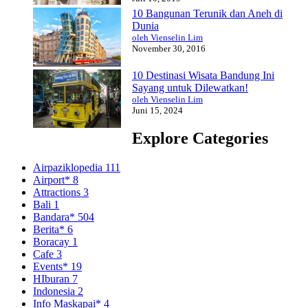
10 Bangunan Terunik dan Aneh di
Dunia
oleh Vienselin Lim
November 30, 2016
10 Destinasi Wisata Bandung Ini
Sayang untuk Dilewatkan!
oleh Vienselin Lim
Juni 15, 2024
Explore Categories
Airpaziklopedia
111
Airport*
8
Attractions
3
Bali
1
Bandara*
504
Berita*
6
Boracay
1
Cafe
3
Events*
19
HIburan
7
Indonesia
2
Info Maskapai*
4