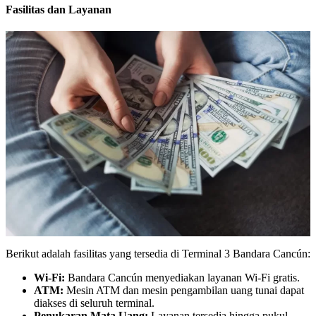
Fasilitas dan Layanan
Berikut adalah fasilitas yang tersedia di Terminal 3 Bandara Cancún:
Wi-Fi:
Bandara Cancún menyediakan layanan Wi-Fi gratis.
ATM:
Mesin ATM dan mesin pengambilan uang tunai dapat
diakses di seluruh terminal.
Penukaran Mata Uang:
Layanan tersedia hingga pukul