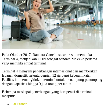
Pada Oktober 2017, Bandara Cancún secara resmi membuka
Terminal 4, menjadikan CUN sebagai bandara Meksiko pertama
yang memiliki empat terminal.
Terminal 4 melayani penerbangan internasional dan memberikan
layanan domestik tertentu dengan 12 gerbang keberangkatan.
Fasilitas ini memungkinkan terminal untuk menampung penumpang
dengan kapasitas hingga 9 juta orang per tahun.
Beberapa maskapai penerbangan yang beroperasi di terminal ini
meliputi:
Air France