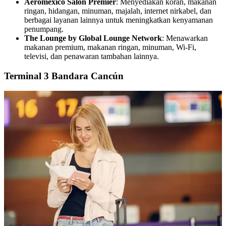
Aeromexico Salon Premier
: Menyediakan koran, makanan
ringan, hidangan, minuman, majalah, internet nirkabel, dan
berbagai layanan lainnya untuk meningkatkan kenyamanan
penumpang.
The Lounge by Global Lounge Network
: Menawarkan
makanan premium, makanan ringan, minuman, Wi-Fi,
televisi, dan penawaran tambahan lainnya.
Terminal 3 Bandara Cancún