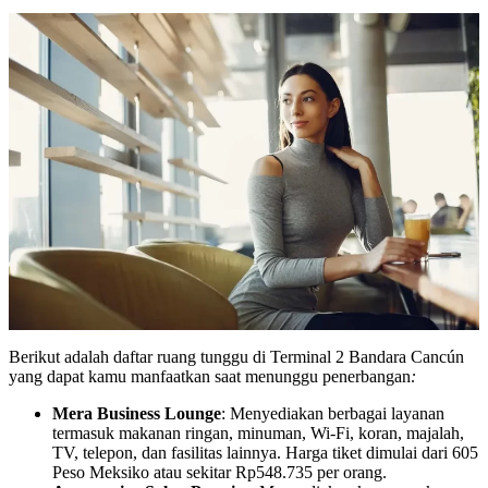
Berikut adalah daftar ruang tunggu di Terminal 2 Bandara Cancún
yang dapat kamu manfaatkan saat menunggu penerbangan
:
Mera Business Lounge
: Menyediakan berbagai layanan
termasuk makanan ringan, minuman, Wi-Fi, koran, majalah,
TV, telepon, dan fasilitas lainnya. Harga tiket dimulai dari 605
Peso Meksiko atau sekitar Rp548.735 per orang.