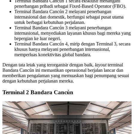
Terminal Bandara Cancún 1 secara eksklusif menangani
penerbangan pribadi sebagai Fixed-Based Operator (FBO).
Terminal Bandara Cancún 2 melayani penerbangan
internasional dan domestik, berfungsi sebagai pusat utama
untuk berbagai kebutuhan perjalanan.
Terminal Bandara Cancún 3 melayani penerbangan
internasional, menyediakan layanan khusus bagi mereka yang
bepergian ke luar negeri.
Terminal Bandara Cancún 4, mirip dengan Terminal 3, secara
khusus hanya melayani penerbangan internasional,
memperluas konektivitas global bandara.
Dengan tata letak yang terorganisir dengan baik,
layout
terminal
Bandara Cancún ini memastikan operasional berjalan lancar dan
memberikan pengalaman yang memuaskan bagi penumpang sesuai
dengan kebutuhan perjalanan mereka.
Terminal 2 Bandara Cancún