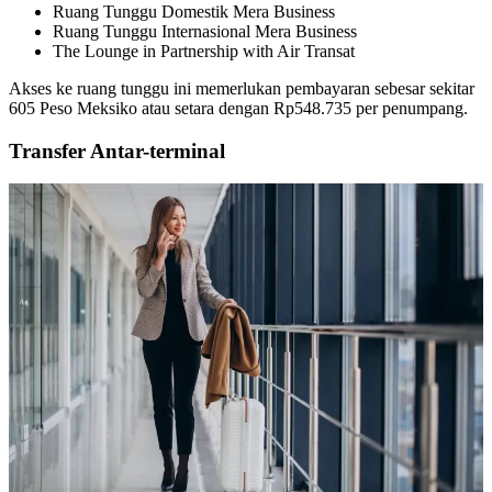
Ruang Tunggu Domestik Mera Business
Ruang Tunggu Internasional Mera Business
The Lounge in Partnership with Air Transat
Akses ke ruang tunggu ini memerlukan pembayaran sebesar sekitar
605 Peso Meksiko atau setara dengan Rp548.735 per penumpang.
Transfer Antar-terminal