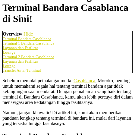
Terminal Bandara Casablanca
di Sini!
Overview
Hide
Terminal Bandara Casablanca
Terminal 1 Bandara Casablanca
Layanan dan Fasilitas
Lounge
Terminal 2 Bandara Casablanca
Layanan dan Fasilitas
Lounge
Transfer Antar Terminal
Sebelum memulai petualanganmu ke
Casablanca
, Moroko, penting
untuk memahami segala hal tentang terminal bandara agar tidak
kebingungan saat mendarat. Dengan pemahaman yang baik tentang
terminal di Bandara Casablanca, kamu akan lebih percaya diri dalam
menavigasi area kedatangan hingga fasilitasnya.
Namun, jangan khawatir! Di artikel ini, kami akan memberikan
panduan lengkap tentang terminal di bandara ini, mulai dari layanan
yang tersedia hingga fasilitasnya.