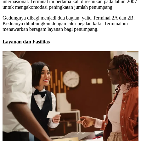
internasional. Terminal ini pertama kali diresmikan pada tahun 2007
untuk mengakomodasi peningkatan jumlah penumpang.
Gedungnya dibagi menjadi dua bagian, yaitu Terminal 2A dan 2B.
Keduanya dihubungkan dengan jalur pejalan kaki. Terminal ini
menawarkan beragam layanan bagi penumpang.
Layanan dan Fasilitas