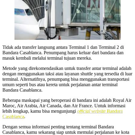
Tidak ada transfer langsung antara Terminal 1 dan Terminal 2 di
Bandara Casablanca. Penumpang harus keluar dari bandara dan
masuk kembali melalui terminal tujuan mereka.
Metode yang direkomendasikan untuk transfer antar terminal adalah
dengan menggunakan taksi atau layanan shuttle yang tersedia di luar
terminal. Alternatifnya, penumpang bisa menggunakan transportasi
umum seperti bus atau kereta untuk perjalanan antar terminal
Bandara Casablanca.
Beberapa maskapai yang beroperasi di bandara ini adalah Royal Air
Maroc, Air Arabia, Air Canada, dan Air France. Untuk informasi
lebih lengkap, kamu bisa mengunjungi
official website
Bandara
Casablanca
.
Dengan semua informasi penting tentang terminal Bandara
Casablanca, kamu sekarang siap untuk memulai perjalanan ke kota