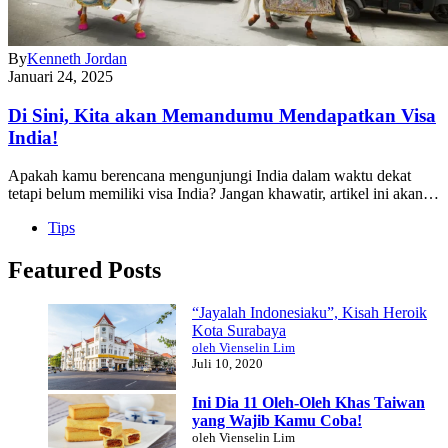
By
Kenneth Jordan
Januari 24, 2025
Di Sini, Kita akan Memandumu Mendapatkan Visa
India!
Apakah kamu berencana mengunjungi India dalam waktu dekat
tetapi belum memiliki visa India? Jangan khawatir, artikel ini akan…
Tips
Featured Posts
“Jayalah Indonesiaku”, Kisah Heroik
Kota Surabaya
oleh Vienselin Lim
Juli 10, 2020
Ini Dia 11 Oleh-Oleh Khas Taiwan
yang Wajib Kamu Coba!
oleh Vienselin Lim