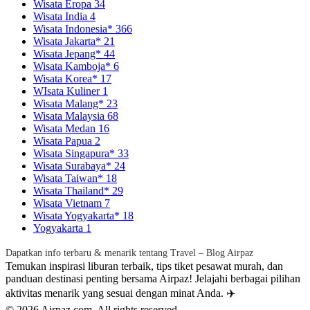
Wisata Eropa
34
Wisata India
4
Wisata Indonesia*
366
Wisata Jakarta*
21
Wisata Jepang*
44
Wisata Kamboja*
6
Wisata Korea*
17
WIsata Kuliner
1
Wisata Malang*
23
Wisata Malaysia
68
Wisata Medan
16
Wisata Papua
2
Wisata Singapura*
33
Wisata Surabaya*
24
Wisata Taiwan*
18
Wisata Thailand*
29
Wisata Vietnam
7
Wisata Yogyakarta*
18
Yogyakarta
1
Dapatkan info terbaru & menarik tentang Travel – Blog Airpaz
Temukan inspirasi liburan terbaik, tips tiket pesawat murah, dan
panduan destinasi penting bersama Airpaz! Jelajahi berbagai pilihan
aktivitas menarik yang sesuai dengan minat Anda. ✈️
© 2026 Airpaz.com. All rights reserved.