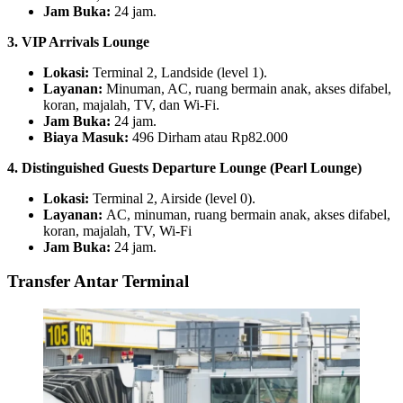
Jam Buka:
24 jam.
3. VIP Arrivals Lounge
Lokasi:
Terminal 2, Landside (level 1).
Layanan:
Minuman, AC, ruang bermain anak, akses difabel,
koran, majalah, TV, dan Wi-Fi.
Jam Buka:
24 jam.
Biaya Masuk:
496 Dirham atau Rp82.000
4. Distinguished Guests Departure Lounge (Pearl Lounge)
Lokasi:
Terminal 2, Airside (level 0).
Layanan:
AC, minuman, ruang bermain anak, akses difabel,
koran, majalah, TV, Wi-Fi
Jam Buka:
24 jam.
Transfer Antar Terminal