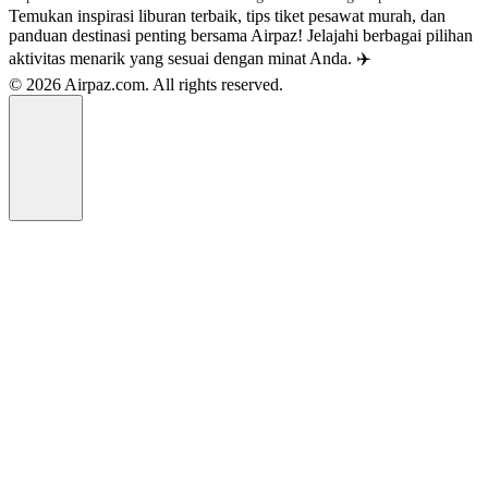
Temukan inspirasi liburan terbaik, tips tiket pesawat murah, dan
panduan destinasi penting bersama Airpaz! Jelajahi berbagai pilihan
aktivitas menarik yang sesuai dengan minat Anda. ✈️
© 2026 Airpaz.com. All rights reserved.