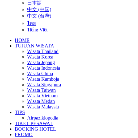
日本語
中文 (中国)
中文 (台灣)
ไทย
Tiếng Việt
HOME
TUJUAN WISATA
Wisata Thailand
Wisata Korea
Wisata Jepang
Wisata Indonesia
Wisata China
Wisata Kamboja
Wisata Singapura
Wisata Taiwan
Wisata Vietnam
Wisata Medan
Wisata Malaysia
TIPS
Airpaziklopedia
TIKET PESAWAT
BOOKING HOTEL
PROMO