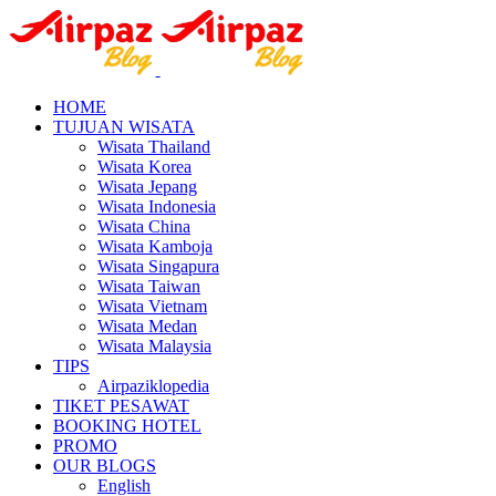
HOME
TUJUAN WISATA
Wisata Thailand
Wisata Korea
Wisata Jepang
Wisata Indonesia
Wisata China
Wisata Kamboja
Wisata Singapura
Wisata Taiwan
Wisata Vietnam
Wisata Medan
Wisata Malaysia
TIPS
Airpaziklopedia
TIKET PESAWAT
BOOKING HOTEL
PROMO
OUR BLOGS
English