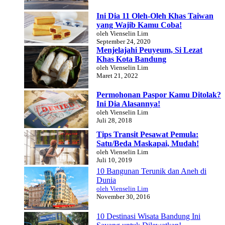
Ini Dia 11 Oleh-Oleh Khas Taiwan
yang Wajib Kamu Coba!
oleh Vienselin Lim
September 24, 2020
Menjelajahi Peuyeum, Si Lezat
Khas Kota Bandung
oleh Vienselin Lim
Maret 21, 2022
Permohonan Paspor Kamu Ditolak?
Ini Dia Alasannya!
oleh Vienselin Lim
Juli 28, 2018
Tips Transit Pesawat Pemula:
Satu/Beda Maskapai, Mudah!
oleh Vienselin Lim
Juli 10, 2019
10 Bangunan Terunik dan Aneh di
Dunia
oleh Vienselin Lim
November 30, 2016
10 Destinasi Wisata Bandung Ini