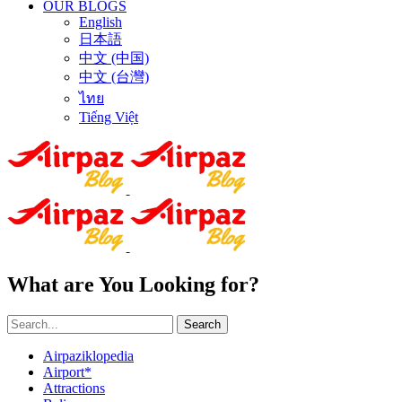
OUR BLOGS
English
日本語
中文 (中国)
中文 (台灣)
ไทย
Tiếng Việt
What are You Looking for?
Search
Airpaziklopedia
Airport*
Attractions