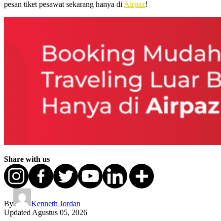
pesan tiket pesawat sekarang hanya di
Airpaz
!
Share with us
By
Kenneth Jordan
Updated
Agustus 05, 2026