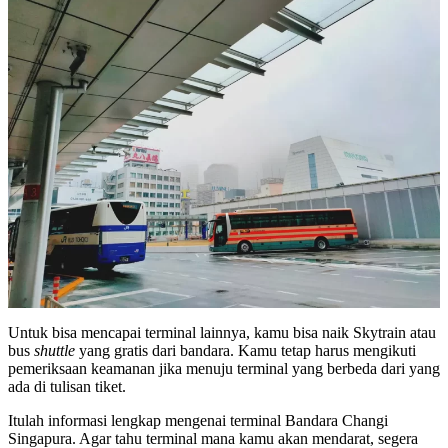
Untuk bisa mencapai terminal lainnya, kamu bisa naik Skytrain atau
bus
shuttle
yang gratis dari bandara. Kamu tetap harus mengikuti
pemeriksaan keamanan jika menuju terminal yang berbeda dari yang
ada di tulisan tiket.
Itulah informasi lengkap mengenai terminal Bandara Changi
Singapura. Agar tahu terminal mana kamu akan mendarat, segera