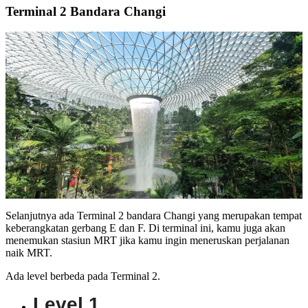
Terminal 2 Bandara Changi
Selanjutnya ada Terminal 2 bandara Changi yang merupakan tempat
keberangkatan gerbang E dan F. Di terminal ini, kamu juga akan
menemukan stasiun MRT jika kamu ingin meneruskan perjalanan
naik MRT.
Ada level berbeda pada Terminal 2.
Level 1