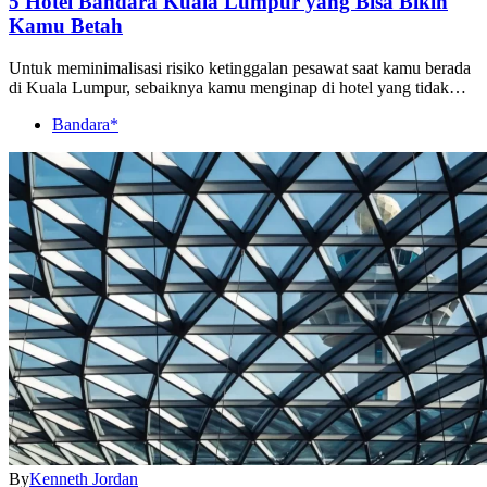
5 Hotel Bandara Kuala Lumpur yang Bisa Bikin
Kamu Betah
Untuk meminimalisasi risiko ketinggalan pesawat saat kamu berada
di Kuala Lumpur, sebaiknya kamu menginap di hotel yang tidak…
Bandara*
By
Kenneth Jordan