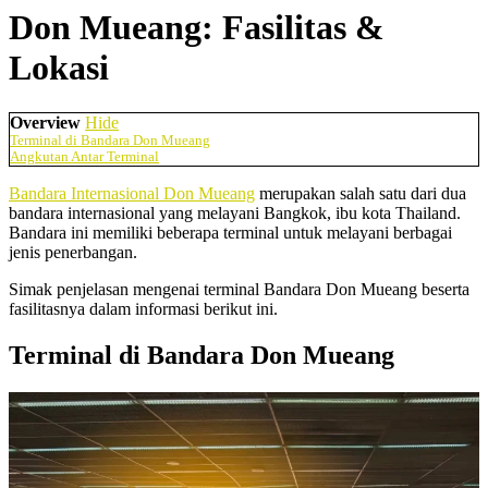
Don Mueang: Fasilitas &
Lokasi
Overview
Hide
Terminal di Bandara Don Mueang
Angkutan Antar Terminal
Bandara Internasional Don Mueang
merupakan salah satu dari dua
bandara internasional yang melayani Bangkok, ibu kota Thailand.
Bandara ini memiliki beberapa terminal untuk melayani berbagai
jenis penerbangan.
Simak penjelasan mengenai
terminal Bandara Don Mueang
beserta
fasilitasnya dalam informasi berikut ini.
Terminal di Bandara Don Mueang