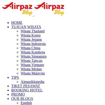
HOME
TUJUAN WISATA
Wisata Thailand
Wisata Korea
Wisata Jepang
Wisata Indonesia
Wisata China
Wisata Kamboja
Wisata Singapura
Wisata Taiwan
Wisata Vietnam
Wisata Medan
Wisata Malaysia
TIPS
Airpaziklopedia
TIKET PESAWAT
BOOKING HOTEL
PROMO
OUR BLOGS
English