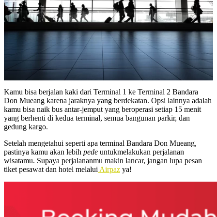
Kamu bisa berjalan kaki dari
Terminal 1
ke Terminal 2
Bandara
Don Mueang
karena jaraknya yang berdekatan. Opsi lainnya adalah
kamu bisa naik bus antar-jemput yang beroperasi setiap 15 menit
yang berhenti di kedua terminal, semua bangunan parkir, dan
gedung kargo.
Setelah mengetahui seperti apa terminal Bandara Don Mueang,
pastinya kamu akan lebih
pede
untukmelakukan perjalanan
wisatamu. Supaya perjalananmu makin lancar, jangan lupa pesan
tiket pesawat dan hotel melalui
Airpaz
ya!