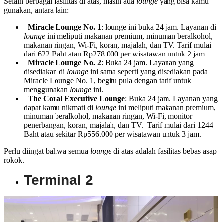
Selain berbagai fasilitas di atas, masih ada
lounge
yang bisa kamu
gunakan, antara lain:
Miracle Lounge No. 1
: lounge ini buka 24 jam. Layanan di
lounge
ini meliputi makanan premium, minuman beralkohol,
makanan ringan, Wi-Fi, koran, majalah, dan TV. Tarif mulai
dari 622 Baht atau Rp278.000 per wisatawan untuk 2 jam.
Miracle Lounge No. 2
: Buka 24 jam. Layanan yang
disediakan di
lounge
ini sama seperti yang disediakan pada
Miracle Lounge No. 1, begitu pula dengan tarif untuk
menggunakan
lounge
ini.
The Coral Executive Lounge
: Buka 24 jam. Layanan yang
dapat kamu nikmati di
lounge
ini meliputi makanan premium,
minuman beralkohol, makanan ringan, Wi-Fi, monitor
penerbangan, koran, majalah, dan TV. Tarif mulai dari 1244
Baht atau sekitar Rp556.000 per wisatawan untuk 3 jam.
Perlu diingat bahwa semua
lounge
di atas adalah fasilitas bebas asap
rokok.
Terminal 2