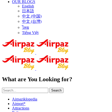
OUR BLOGS
English
日本語
中文 (中国)
中文 (台灣)
ไทย
Tiếng Việt
What are You Looking for?
Search
Airpaziklopedia
Airport*
Attractions