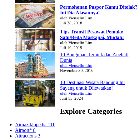
Permohonan Paspor Kamu Ditolak?
Ini Dia Alasannya!
oleh Vienselin Lim
Juli 28, 2018
Tips Transit Pesawat Pemula:
Satu/Beda Maskapai, Mudah!
oleh Vienselin Lim
Juli 10, 2019
10 Bangunan Terunik dan Aneh di
Dunia
oleh Vienselin Lim
November 30, 2016
10 Destinasi Wisata Bandung Ini
Sayang untuk Dilewatkan!
oleh Vienselin Lim
Juni 15, 2024
Explore Categories
Airpaziklopedia
111
Airport*
8
Attractions
3