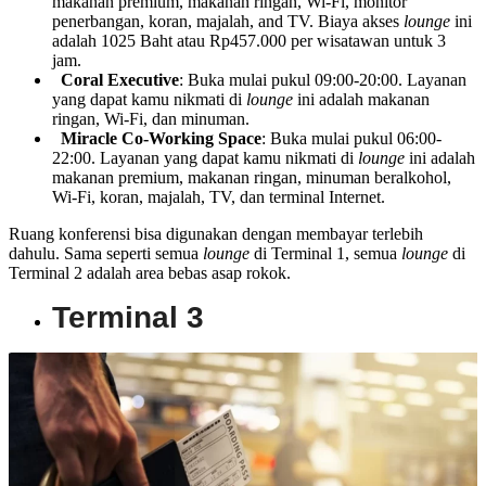
makanan premium, makanan ringan, Wi-Fi, monitor
penerbangan, koran, majalah, and TV. Biaya akses
lounge
ini
adalah 1025 Baht atau Rp457.000 per wisatawan untuk 3
jam.
Coral Executive
: Buka mulai pukul 09:00-20:00. Layanan
yang dapat kamu nikmati di
lounge
ini adalah makanan
ringan, Wi-Fi, dan minuman.
Miracle Co-Working Space
: Buka mulai pukul 06:00-
22:00. Layanan yang dapat kamu nikmati di
lounge
ini adalah
makanan premium, makanan ringan, minuman beralkohol,
Wi-Fi, koran, majalah, TV, dan terminal Internet.
Ruang konferensi bisa digunakan dengan membayar terlebih
dahulu. Sama seperti semua
lounge
di Terminal 1, semua
lounge
di
Terminal 2 adalah area bebas asap rokok.
Terminal 3