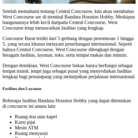
Setelah memahami tentang Central Concourse, kita akan membahas
West Concourse are di terminal Bandara Houston Hobby. Meskipun
bangunannya lebih kecil daripada Central Concourse, West
Concourse tetap menawarkan fasilitas yang lengkap.
Concourse Barat terdiri dari 5 gerbang dengan penomoran 1 hingga
5, yang secara khusus melayani penerbangan internasional. Seperti
halnya Central Concourse, West Concourse dilengkapi dengan
beragam fasilitas, layanan, toko, serta tempat makan dan minum.
Dengan demikian, West Concourse bukan hanya berfungsi sebagai
tempat transit, tetapi juga sebagai pusat yang menyediakan fasilitas
lengkap bagi penumpang yang melanjutkan perjalanan internasional.
Fasilitas dan Layanan
Beberapa fasilitas Bandara Houston Hobby yang dapat ditemukan
di
concourse
ini antara lain:
Ruang doa atau kapel
Kursi pijat
Mesin ATM
Ruang menyusui