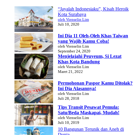
“Jayalah Indonesiaku”, Kisah Heroik
Kota Surabaya
oleh Vienselin Lim
Juli 10, 2020
Ini Dia 11 Oleh-Oleh Khas Taiwan
yang Wajib Kamu Coba!
oleh Vienselin Lim
September 24, 2020
Menjelajahi Peuyeum, Si Lezat
Khas Kota Bandung
oleh Vienselin Lim
Maret 21, 2022
Permohonan Paspor Kamu Ditolak?
Ini Dia Alasannya!
oleh Vienselin Lim
Juli 28, 2018
Tips Transit Pesawat Pemula:
Satu/Beda Maskapai, Mudah!
oleh Vienselin Lim
Juli 10, 2019
10 Bangunan Terunik dan Aneh di
Dunia