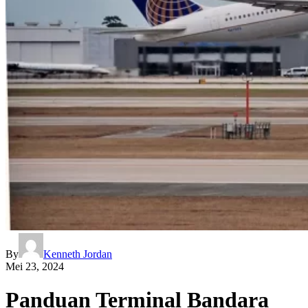
By
Kenneth Jordan
Mei 23, 2024
Panduan Terminal Bandara