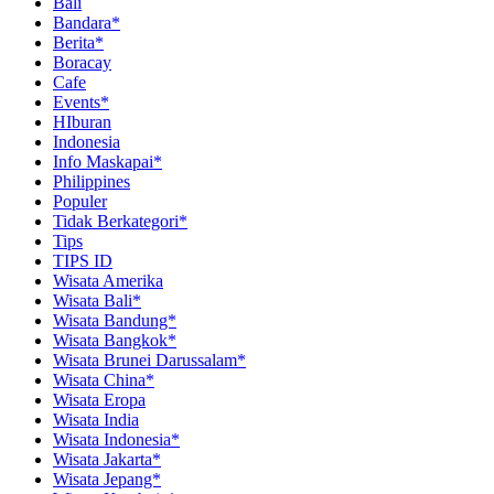
Bali
Bandara*
Berita*
Boracay
Cafe
Events*
HIburan
Indonesia
Info Maskapai*
Philippines
Populer
Tidak Berkategori*
Tips
TIPS ID
Wisata Amerika
Wisata Bali*
Wisata Bandung*
Wisata Bangkok*
Wisata Brunei Darussalam*
Wisata China*
Wisata Eropa
Wisata India
Wisata Indonesia*
Wisata Jakarta*
Wisata Jepang*