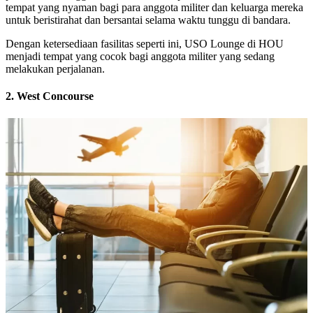
tempat yang nyaman bagi para anggota militer dan keluarga mereka
untuk beristirahat dan bersantai selama waktu tunggu di bandara.
Dengan ketersediaan fasilitas seperti ini, USO Lounge di HOU
menjadi tempat yang cocok bagi anggota militer yang sedang
melakukan perjalanan.
2. West Concourse