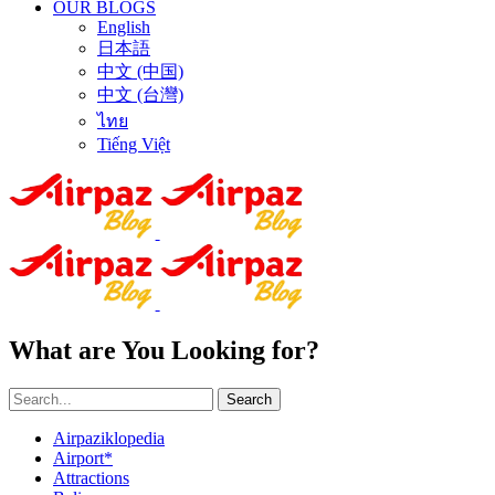
OUR BLOGS
English
日本語
中文 (中国)
中文 (台灣)
ไทย
Tiếng Việt
What are You Looking for?
Search
Airpaziklopedia
Airport*
Attractions