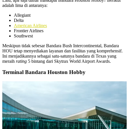
Lalu, apa saja daftar maskapai Bandara Houston Hobby? Berikut
adalah lima di antaranya:
Allegiant
Delta
American Airlines
Frontier Airlines
Southwest
Meskipun tidak sebesar Bandara Bush Intercontinental, Bandara
HOU tetap menyediakan layanan dan fasilitas yang komprehensif.
Ini menjadikannya sebagai satu-satunya bandara di Texas yang
meraih
rating
5 bintang dari Skytrax World Airport Awards.
Terminal Bandara Houston Hobby