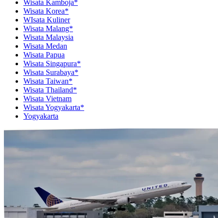
Wisata Kamboja*
Wisata Korea*
WIsata Kuliner
Wisata Malang*
Wisata Malaysia
Wisata Medan
Wisata Papua
Wisata Singapura*
Wisata Surabaya*
Wisata Taiwan*
Wisata Thailand*
Wisata Vietnam
Wisata Yogyakarta*
Yogyakarta