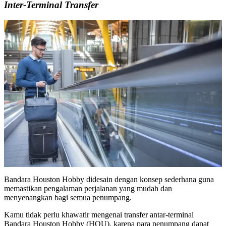
Inter-Terminal Transfer
Bandara Houston Hobby didesain dengan konsep sederhana guna
memastikan pengalaman perjalanan yang mudah dan
menyenangkan bagi semua penumpang.
Kamu tidak perlu khawatir mengenai transfer antar-terminal
Bandara Houston Hobby (HOU), karena para penumpang dapat