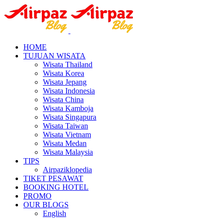
HOME
TUJUAN WISATA
Wisata Thailand
Wisata Korea
Wisata Jepang
Wisata Indonesia
Wisata China
Wisata Kamboja
Wisata Singapura
Wisata Taiwan
Wisata Vietnam
Wisata Medan
Wisata Malaysia
TIPS
Airpaziklopedia
TIKET PESAWAT
BOOKING HOTEL
PROMO
OUR BLOGS
English