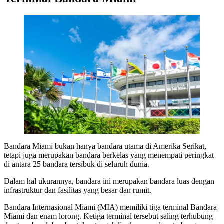
Bandara Miami bukan hanya bandara utama di Amerika Serikat,
tetapi juga merupakan bandara berkelas yang menempati peringkat
di antara 25 bandara tersibuk di seluruh dunia.
Dalam hal ukurannya, bandara ini merupakan bandara luas dengan
infrastruktur dan fasilitas yang besar dan rumit.
Bandara Internasional Miami (MIA) memiliki tiga terminal Bandara
Miami dan enam lorong. Ketiga terminal tersebut saling terhubung