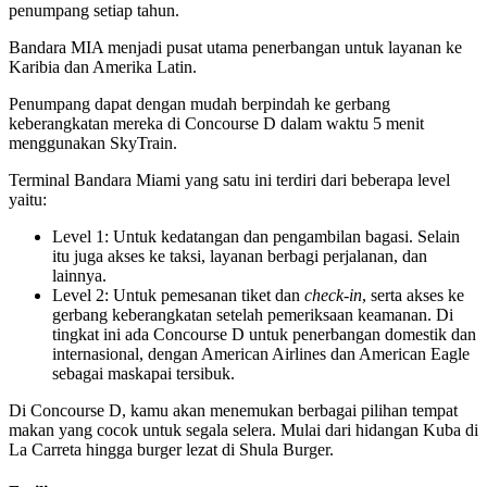
penumpang setiap tahun.
Bandara MIA menjadi pusat utama penerbangan untuk layanan ke
Karibia dan Amerika Latin.
Penumpang dapat dengan mudah berpindah ke gerbang
keberangkatan mereka di Concourse D dalam waktu 5 menit
menggunakan SkyTrain.
Terminal Bandara Miami yang satu ini terdiri dari beberapa level
yaitu:
Level 1: Untuk kedatangan dan pengambilan bagasi. Selain
itu juga akses ke taksi, layanan berbagi perjalanan, dan
lainnya.
Level 2: Untuk pemesanan tiket dan
check-in
, serta akses ke
gerbang keberangkatan setelah pemeriksaan keamanan. Di
tingkat ini ada Concourse D untuk penerbangan domestik dan
internasional, dengan American Airlines dan American Eagle
sebagai maskapai tersibuk.
Di Concourse D, kamu akan menemukan berbagai pilihan tempat
makan yang cocok untuk segala selera. Mulai dari hidangan Kuba di
La Carreta hingga burger lezat di Shula Burger.