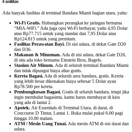
Fasilitas
Ada banyak fasilitas di terminal Bandara Miami bagian utara, yaitu:
Wi-Fi Gratis.
Hubungkan perangkat ke jaringan bernama
“MIA-WiFi.” Ada juga opsi Wi-Fi berbayar, yaitu 4,95 Dolar
atau Rp77.715 untuk yang standar dan 7,95 Dolar atau
Rp124.815 untuk yang premium.
Fasilitas Perawatan Bayi.
Di sisi udara, di dekat Gate D20
dan D36.
Makanan & Minuman.
Ada di sisi udara, dekat Gate D26,
di situ ada toko bernama Einstein Bros, Bagels.
Stasiun Air Minum.
Ada di seluruh terminal Bandara Miami
dan tidak dipungut biaya alias gratis.
Kereta Bagasi.
Ada di seluruh area bandara, gratis. Kereta
yang lebih besar dikenakan biaya sebesar 5 Dolar ayau
Rp78.500 per kereta.
Pembungkusan Bagasi.
Gratis di seluruh bandara, tetapi jika
ingin membalut bagasimu, kamu harus membayar di kios
yang ada di lantai 2.
Apotek.
Air Essentials di Terminal Utara, di darat, di
Concourse D Timur, Lantai 1. Buka mulai pukul 6.00 pagi
hingga 10.00 malam.
ATM / Mesin Uang Tunai.
Ada mesin ATM di sisi darat dan
udara.