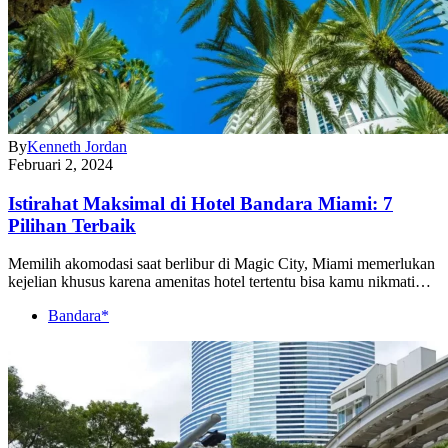
By
Kenneth Jordan
Februari 2, 2024
Istirahat Maksimal di Hotel Bandara Miami: 7
Pilihan Terbaik
Memilih akomodasi saat berlibur di Magic City, Miami memerlukan
kejelian khusus karena amenitas hotel tertentu bisa kamu nikmati…
Bandara*