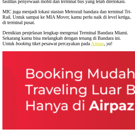
fasilitas penyewaan mobil dan terminal bus yang telah direlokasi.
MIC juga menjadi lokasi stasiun Metrorail bandara dan terminal Tri-
Rail. Untuk sampai ke MIA Mover, kamu perlu naik di level ketiga,
di terminal pusat.
Demikian penjelasan lengkap mengenai Terminal Bandara Miami.
Sekarang kamu bisa melangkah dengan tenang di Bandara ini.
Untuk
booking
tiket pesawat percayakan pada
A
i
rpaz
,
ya
!