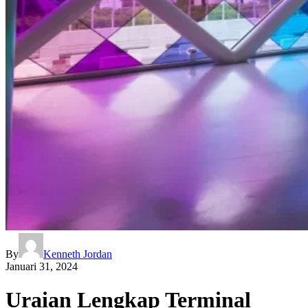
By
Kenneth Jordan
Januari 31, 2024
Uraian Lengkap Terminal