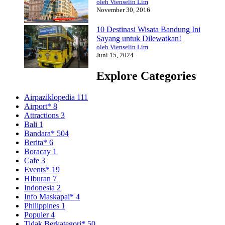
oleh Vienselin Lim
November 30, 2016
10 Destinasi Wisata Bandung Ini
Sayang untuk Dilewatkan!
oleh Vienselin Lim
Juni 15, 2024
Explore Categories
Airpaziklopedia
111
Airport*
8
Attractions
3
Bali
1
Bandara*
504
Berita*
6
Boracay
1
Cafe
3
Events*
19
HIburan
7
Indonesia
2
Info Maskapai*
4
Philippines
1
Populer
4
Tidak Berkategori*
50