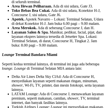
di seluruh terminal.
Area Hewan Peliharaan.
Ada di sisi udara, Gate J3.
Toko Bebas Bea Cukai.
Ada di sisi udara, Konektor H-J,
Concourse J, sisi udara, Gate J6.
Apotek.
Apotek Navarro – Lokasi: Terminal Selatan, Udara
di dekat Konektor H-J. Jam buka 6.00 pagi – 9.00 malam.
Area Merokok.
Ada di seberang Concourse J, dan H.
Layanan Salon & Spa.
Manikur, pedikur, facial, pijat, dan
layanan ekspres lainnya tersedia di Jetsetter Spa. Lokasi:
Terminal Selatan, di darat, Concourse H, Tingkat 2. Jam
buka: 8.00 pagi – 9.00 malam.
Lounge
Terminal Bandara Miami
Seperti kedua terminal lainnya, di terminal ini juga ada beberapa
lounge.
Lounge
di Terminal Selatan MIA antara lain:
Delta Air Lines Delta Sky ClAd: Ada di Concourse H,
menyediakan layanan seperti makanan ringan, minuman,
shower
, Wi-Fi, TV, printer, dan mesin fotokopi, serta layanan
lainnya.
LATAM Lounge: Ada di Concourse J, menawarkan layanan
premium, seperti makanan, camilan,
shower
, TV, terminal
internet, dan banyak fasilitas lainnya.
Turkish Airlines Lounge:
Lounge
ini menyediakan makanan,