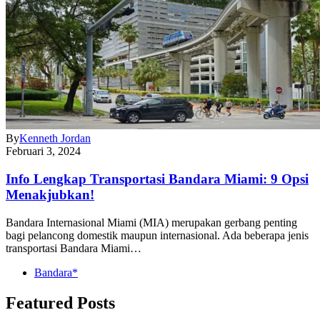
By
Kenneth Jordan
Februari 3, 2024
Info Lengkap Transportasi Bandara Miami: 9 Opsi
Menakjubkan!
Bandara Internasional Miami (MIA) merupakan gerbang penting
bagi pelancong domestik maupun internasional. Ada beberapa jenis
transportasi Bandara Miami…
Bandara*
Featured Posts