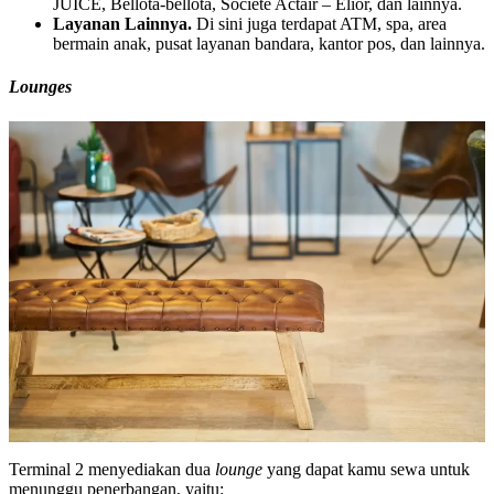
JUICE, Bellota-bellota, Societe Actair – Elior, dan lainnya.
Layanan Lainnya.
Di sini juga terdapat ATM, spa, area
bermain anak, pusat layanan bandara, kantor pos, dan lainnya.
Lounges
Terminal 2 menyediakan dua
lounge
yang dapat kamu sewa untuk
menunggu penerbangan, yaitu: