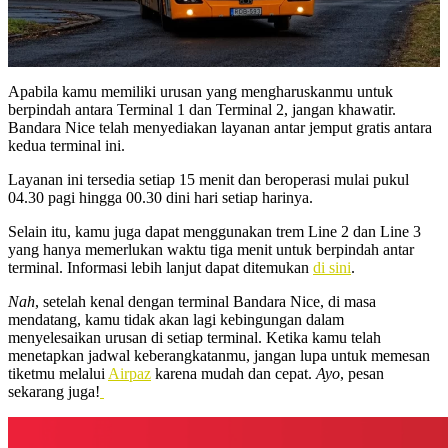
Apabila kamu memiliki urusan yang mengharuskanmu untuk
berpindah antara Terminal 1 dan Terminal 2, jangan khawatir.
Bandara Nice telah menyediakan layanan antar jemput gratis antara
kedua terminal ini.
Layanan ini tersedia setiap 15 menit dan beroperasi mulai pukul
04.30 pagi hingga 00.30 dini hari setiap harinya.
Selain itu, kamu juga dapat menggunakan trem Line 2 dan Line 3
yang hanya memerlukan waktu tiga menit untuk berpindah antar
terminal. Informasi lebih lanjut dapat ditemukan
di sini
.
Nah
, setelah kenal dengan terminal Bandara Nice, di masa
mendatang, kamu tidak akan lagi kebingungan dalam
menyelesaikan urusan di setiap terminal. Ketika kamu telah
menetapkan jadwal keberangkatanmu, jangan lupa untuk memesan
tiketmu melalui
Airpaz
karena mudah dan cepat.
Ayo
, pesan
sekarang juga!