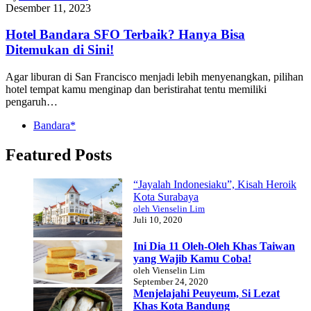
Desember 11, 2023
Hotel Bandara SFO Terbaik? Hanya Bisa
Ditemukan di Sini!
Agar liburan di San Francisco menjadi lebih menyenangkan, pilihan
hotel tempat kamu menginap dan beristirahat tentu memiliki
pengaruh…
Bandara*
Featured Posts
“Jayalah Indonesiaku”, Kisah Heroik
Kota Surabaya
oleh Vienselin Lim
Juli 10, 2020
Ini Dia 11 Oleh-Oleh Khas Taiwan
yang Wajib Kamu Coba!
oleh Vienselin Lim
September 24, 2020
Menjelajahi Peuyeum, Si Lezat
Khas Kota Bandung