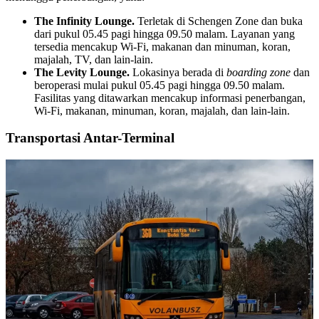
The Infinity Lounge.
Terletak di Schengen Zone dan buka
dari pukul 05.45 pagi hingga 09.50 malam. Layanan yang
tersedia mencakup Wi-Fi, makanan dan minuman, koran,
majalah, TV, dan lain-lain.
The Levity Lounge.
Lokasinya berada di
boarding zone
dan
beroperasi mulai pukul 05.45 pagi hingga 09.50 malam.
Fasilitas yang ditawarkan mencakup informasi penerbangan,
Wi-Fi, makanan, minuman, koran, majalah, dan lain-lain.
Transportasi Antar-Terminal