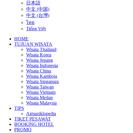
日本語
中文 (中国)
中文 (台灣)
ไทย
Tiếng Việt
HOME
TUJUAN WISATA
Wisata Thailand
Wisata Korea
Wisata Jepang
Wisata Indonesia
Wisata China
Wisata Kamboja
Wisata Singapura
Wisata Taiwan
Wisata Vietnam
Wisata Medan
Wisata Malaysia
TIPS
Airpaziklopedia
TIKET PESAWAT
BOOKING HOTEL
PROMO