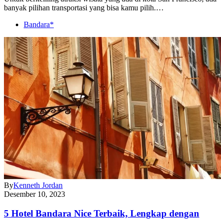
banyak pilihan transportasi yang bisa kamu pilih.…
Bandara*
By
Kenneth Jordan
Desember 10, 2023
5 Hotel Bandara Nice Terbaik, Lengkap dengan