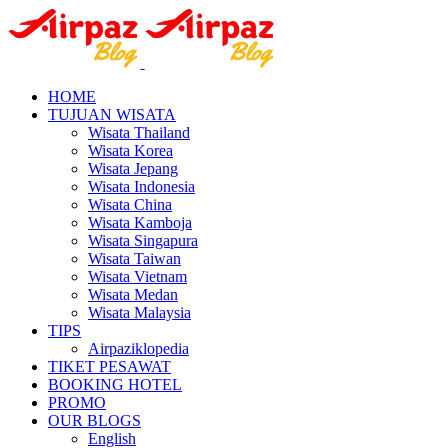
HOME
TUJUAN WISATA
Wisata Thailand
Wisata Korea
Wisata Jepang
Wisata Indonesia
Wisata China
Wisata Kamboja
Wisata Singapura
Wisata Taiwan
Wisata Vietnam
Wisata Medan
Wisata Malaysia
TIPS
Airpaziklopedia
TIKET PESAWAT
BOOKING HOTEL
PROMO
OUR BLOGS
English