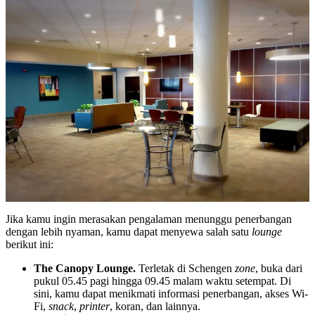
Jika kamu ingin merasakan pengalaman menunggu penerbangan
dengan lebih nyaman, kamu dapat menyewa salah satu
lounge
berikut ini:
The Canopy Lounge.
Terletak di Schengen
zone
, buka dari
pukul 05.45 pagi hingga 09.45 malam waktu setempat. Di
sini, kamu dapat menikmati informasi penerbangan, akses Wi-
Fi,
snack
,
printer
, koran, dan lainnya.