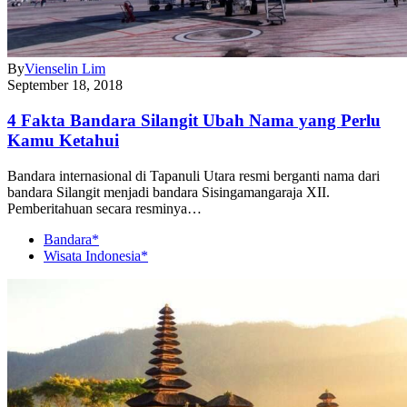
By
Vienselin Lim
September 18, 2018
4 Fakta Bandara Silangit Ubah Nama yang Perlu
Kamu Ketahui
Bandara internasional di Tapanuli Utara resmi berganti nama dari
bandara Silangit menjadi bandara Sisingamangaraja XII.
Pemberitahuan secara resminya…
Bandara*
Wisata Indonesia*