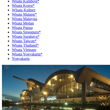
Wisata Kamboja*
Wisata Korea*
WIsata Kuliner
Wisata Malang*
Wisata Malaysia
Wisata Medan
Wisata Papua
Wisata Singapura*
Wisata Surabaya*
Wisata Taiwan*
Wisata Thailand*
Wisata Vietnam
Wisata Yogyakarta*
Yogyakarta