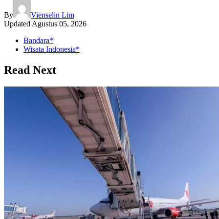
By
Vienselin Lim
Updated
Agustus 05, 2026
Bandara*
Wisata Indonesia*
Read Next