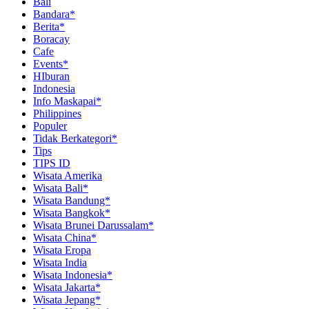
Bali
Bandara*
Berita*
Boracay
Cafe
Events*
HIburan
Indonesia
Info Maskapai*
Philippines
Populer
Tidak Berkategori*
Tips
TIPS ID
Wisata Amerika
Wisata Bali*
Wisata Bandung*
Wisata Bangkok*
Wisata Brunei Darussalam*
Wisata China*
Wisata Eropa
Wisata India
Wisata Indonesia*
Wisata Jakarta*
Wisata Jepang*