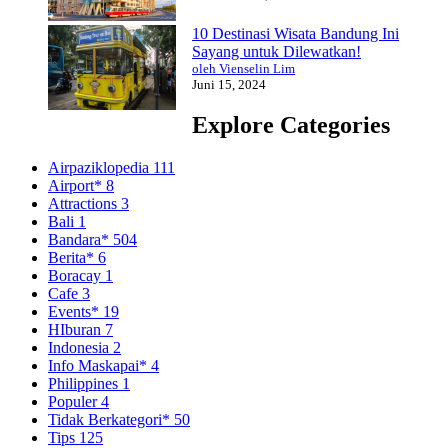
10 Destinasi Wisata Bandung Ini
Sayang untuk Dilewatkan!
oleh Vienselin Lim
Juni 15, 2024
Explore Categories
Airpaziklopedia
111
Airport*
8
Attractions
3
Bali
1
Bandara*
504
Berita*
6
Boracay
1
Cafe
3
Events*
19
HIburan
7
Indonesia
2
Info Maskapai*
4
Philippines
1
Populer
4
Tidak Berkategori*
50
Tips
125