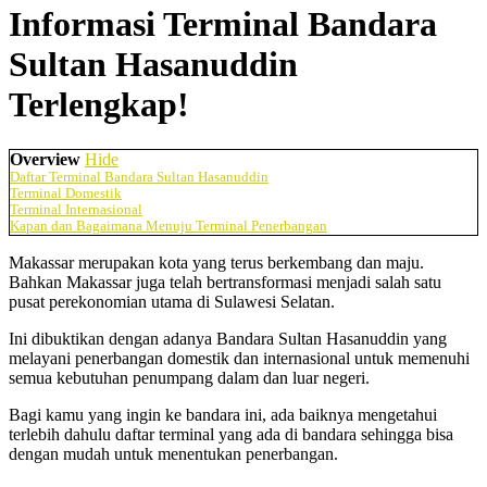
Informasi Terminal Bandara
Sultan Hasanuddin
Terlengkap!
Overview
Hide
Daftar Terminal Bandara Sultan Hasanuddin
Terminal Domestik
Terminal Internasional
Kapan dan Bagaimana Menuju Terminal Penerbangan
Makassar merupakan kota yang terus berkembang dan maju.
Bahkan Makassar juga telah bertransformasi menjadi salah satu
pusat perekonomian utama di Sulawesi Selatan.
Ini dibuktikan dengan adanya Bandara Sultan Hasanuddin yang
melayani penerbangan domestik dan internasional untuk memenuhi
semua kebutuhan penumpang dalam dan luar negeri.
Bagi kamu yang ingin ke bandara ini, ada baiknya mengetahui
terlebih dahulu daftar terminal yang ada di bandara sehingga bisa
dengan mudah untuk menentukan penerbangan.