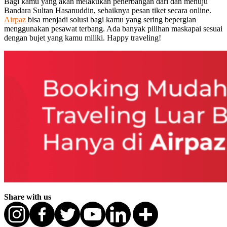
Bagi kamu yang akan melakukan penerbangan dari dan menuju
Bandara Sultan Hasanuddin, sebaiknya pesan tiket secara online.
Airpaz
bisa menjadi solusi bagi kamu yang sering bepergian
menggunakan pesawat terbang. Ada banyak pilihan maskapai sesuai
dengan bujet yang kamu miliki. Happy traveling!
Share with us