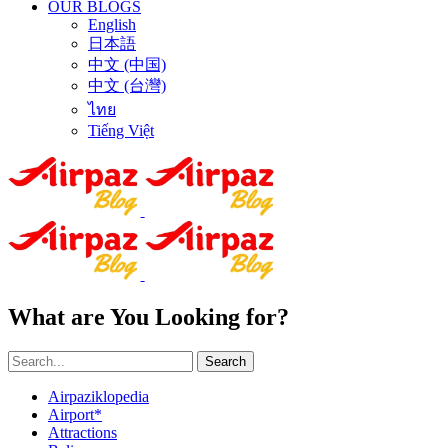
OUR BLOGS
English
日本語
中文 (中国)
中文 (台灣)
ไทย
Tiếng Việt
What are You Looking for?
Search
Airpaziklopedia
Airport*
Attractions