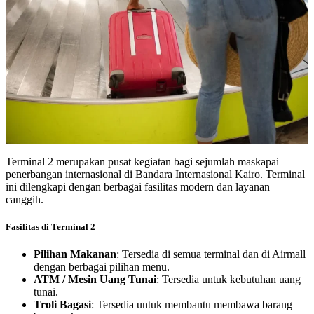
Terminal 2 merupakan pusat kegiatan bagi sejumlah maskapai
penerbangan internasional di Bandara Internasional Kairo. Terminal
ini dilengkapi dengan berbagai fasilitas modern dan layanan
canggih.
Fasilitas di Terminal 2
Pilihan Makanan
: Tersedia di semua terminal dan di Airmall
dengan berbagai pilihan menu.
ATM / Mesin Uang Tunai
: Tersedia untuk kebutuhan uang
tunai.
Troli Bagasi
: Tersedia untuk membantu membawa barang