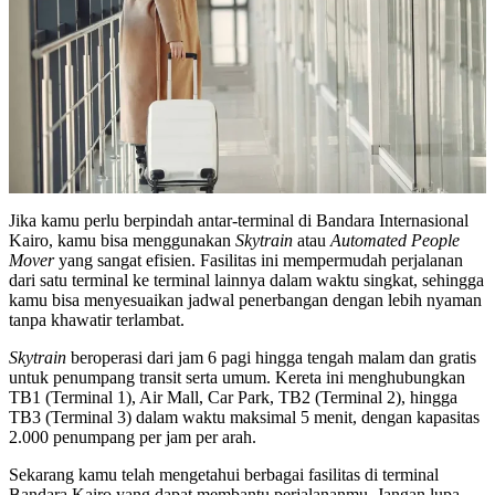
Jika kamu perlu berpindah antar-terminal di Bandara Internasional
Kairo, kamu bisa menggunakan
Skytrain
atau
Automated People
Mover
yang sangat efisien. Fasilitas ini mempermudah perjalanan
dari satu terminal ke terminal lainnya dalam waktu singkat, sehingga
kamu bisa menyesuaikan jadwal penerbangan dengan lebih nyaman
tanpa khawatir terlambat.
Skytrain
beroperasi dari jam 6 pagi hingga tengah malam dan gratis
untuk penumpang transit serta umum. Kereta ini menghubungkan
TB1 (Terminal 1), Air Mall, Car Park, TB2 (Terminal 2), hingga
TB3 (Terminal 3) dalam waktu maksimal 5 menit, dengan kapasitas
2.000 penumpang per jam per arah.
Sekarang kamu telah mengetahui berbagai fasilitas di terminal
Bandara Kairo yang dapat membantu perjalananmu. Jangan lupa