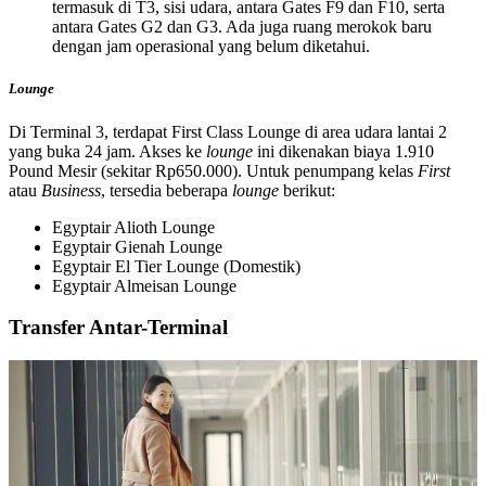
termasuk di T3, sisi udara, antara Gates F9 dan F10, serta
antara Gates G2 dan G3. Ada juga ruang merokok baru
dengan jam operasional yang belum diketahui.
Lounge
Di Terminal 3, terdapat First Class Lounge di area udara lantai 2
yang buka 24 jam. Akses ke
lounge
ini dikenakan biaya 1.910
Pound Mesir (sekitar Rp650.000). Untuk penumpang kelas
First
atau
Business
, tersedia beberapa
lounge
berikut:
Egyptair Alioth Lounge
Egyptair Gienah Lounge
Egyptair El Tier Lounge (Domestik)
Egyptair Almeisan Lounge
Transfer Antar-Terminal