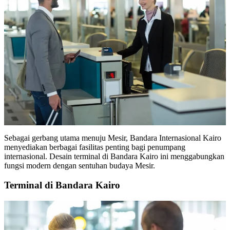
Sebagai gerbang utama menuju Mesir, Bandara Internasional Kairo
menyediakan berbagai fasilitas penting bagi penumpang
internasional. Desain terminal di Bandara Kairo ini menggabungkan
fungsi modern dengan sentuhan budaya Mesir.
Terminal di Bandara Kairo