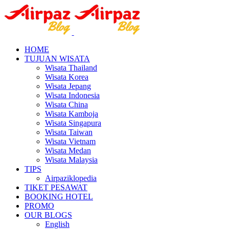
HOME
TUJUAN WISATA
Wisata Thailand
Wisata Korea
Wisata Jepang
Wisata Indonesia
Wisata China
Wisata Kamboja
Wisata Singapura
Wisata Taiwan
Wisata Vietnam
Wisata Medan
Wisata Malaysia
TIPS
Airpaziklopedia
TIKET PESAWAT
BOOKING HOTEL
PROMO
OUR BLOGS
English