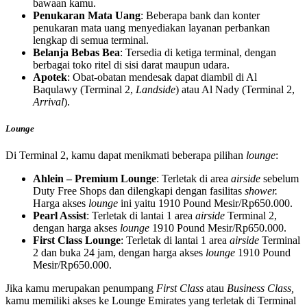
bawaan kamu.
Penukaran Mata Uang
: Beberapa bank dan konter
penukaran mata uang menyediakan layanan perbankan
lengkap di semua terminal.
Belanja Bebas Bea
: Tersedia di ketiga terminal, dengan
berbagai toko ritel di sisi darat maupun udara.
Apotek
: Obat-obatan mendesak dapat diambil di Al
Baqulawy (Terminal 2,
Landside
) atau Al Nady (Terminal 2,
Arrival
).
Lounge
Di Terminal 2, kamu dapat menikmati beberapa pilihan
lounge
:
Ahlein – Premium Lounge
: Terletak di area
airside
sebelum
Duty Free Shops dan dilengkapi dengan fasilitas
shower.
Harga akses
lounge
ini yaitu 1910 Pound Mesir/Rp650.000.
Pearl Assist
: Terletak di lantai 1 area
airside
Terminal 2,
dengan harga akses
lounge
1910 Pound Mesir/Rp650.000.
First Class Lounge
: Terletak di lantai 1 area
airside
Terminal
2 dan buka 24 jam, dengan harga akses
lounge
1910 Pound
Mesir/Rp650.000.
Jika kamu merupakan penumpang
First Class
atau
Business Class,
kamu memiliki akses ke Lounge Emirates yang terletak di Terminal