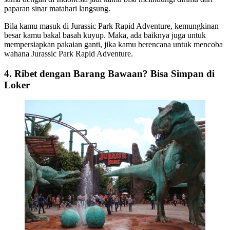
paparan sinar matahari langsung.
Bila kamu masuk di Jurassic Park Rapid Adventure, kemungkinan
besar kamu bakal basah kuyup. Maka, ada baiknya juga untuk
mempersiapkan pakaian ganti, jika kamu berencana untuk mencoba
wahana Jurassic Park Rapid Adventure.
4. Ribet dengan Barang Bawaan? Bisa Simpan di
Loker