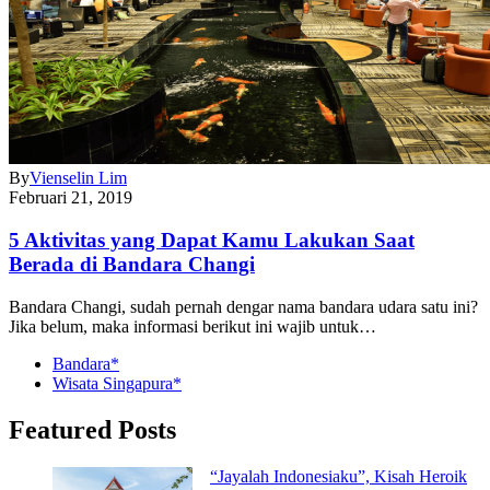
By
Vienselin Lim
Februari 21, 2019
5 Aktivitas yang Dapat Kamu Lakukan Saat
Berada di Bandara Changi
Bandara Changi, sudah pernah dengar nama bandara udara satu ini?
Jika belum, maka informasi berikut ini wajib untuk…
Bandara*
Wisata Singapura*
Featured Posts
“Jayalah Indonesiaku”, Kisah Heroik