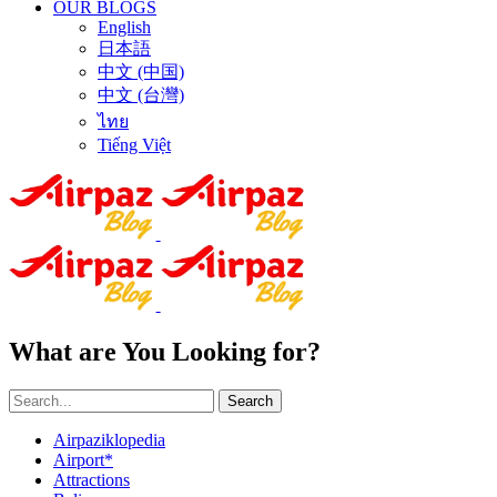
OUR BLOGS
English
日本語
中文 (中国)
中文 (台灣)
ไทย
Tiếng Việt
What are You Looking for?
Search
Airpaziklopedia
Airport*
Attractions