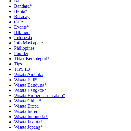
Bali
Bandara*
Berita*
Boracay
Cafe
Events*
HIburan
Indonesia
Info Maskapai*
Philippines
Populer
Tidak Berkategori*
Tips
TIPS ID
Wisata Amerika
Wisata Bali*
Wisata Bandung*
Wisata Bangkok*
Wisata Brunei Darussalam*
Wisata China*
Wisata Eropa
Wisata India
Wisata Indonesia*
Wisata Jakarta*
Wisata Jepang*