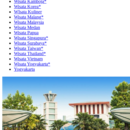
Wisata Kamboja*
Wisata Korea*
WIsata Kuliner
Wisata Malang*
Wisata Malaysia
Wisata Medan
Wisata Papua
Wisata Singapura*
Wisata Surabaya*
Wisata Taiwan*
Wisata Thailand*
Wisata Vietnam
Wisata Yogyakarta*
Yogyakarta