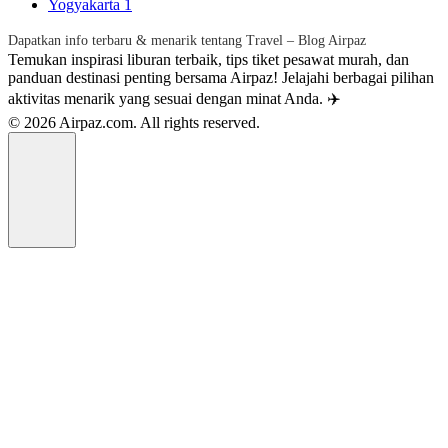
Yogyakarta
1
Dapatkan info terbaru & menarik tentang Travel – Blog Airpaz
Temukan inspirasi liburan terbaik, tips tiket pesawat murah, dan
panduan destinasi penting bersama Airpaz! Jelajahi berbagai pilihan
aktivitas menarik yang sesuai dengan minat Anda. ✈️
© 2026 Airpaz.com. All rights reserved.