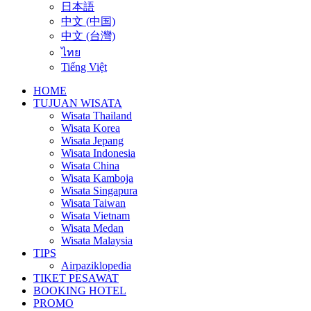
日本語
中文 (中国)
中文 (台灣)
ไทย
Tiếng Việt
HOME
TUJUAN WISATA
Wisata Thailand
Wisata Korea
Wisata Jepang
Wisata Indonesia
Wisata China
Wisata Kamboja
Wisata Singapura
Wisata Taiwan
Wisata Vietnam
Wisata Medan
Wisata Malaysia
TIPS
Airpaziklopedia
TIKET PESAWAT
BOOKING HOTEL
PROMO