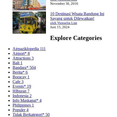
November 30, 2016
10 Destinasi Wisata Bandung Ini
Sayang untuk Dilewatkan!
oleh Vienselin Lim
Juni 15, 2024
Explore Categories
Airpaziklopedia
111
Airport*
8
Attractions
3
Bali
1
Bandara*
504
Berita*
6
Boracay
1
Cafe
3
Events*
19
HIburan
7
Indonesia
2
Info Maskapai*
4
Philippines
1
Populer
4
Tidak Berkategori*
50