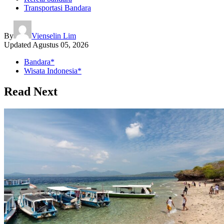
Transportasi Bandara
By
Vienselin Lim
Updated
Agustus 05, 2026
Bandara*
Wisata Indonesia*
Read Next