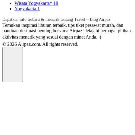
Wisata Yogyakarta*
18
Yogyakarta
1
Dapatkan info terbaru & menarik tentang Travel – Blog Airpaz
Temukan inspirasi liburan terbaik, tips tiket pesawat murah, dan
panduan destinasi penting bersama Airpaz! Jelajahi berbagai pilihan
aktivitas menarik yang sesuai dengan minat Anda. ✈️
© 2026 Airpaz.com. All rights reserved.