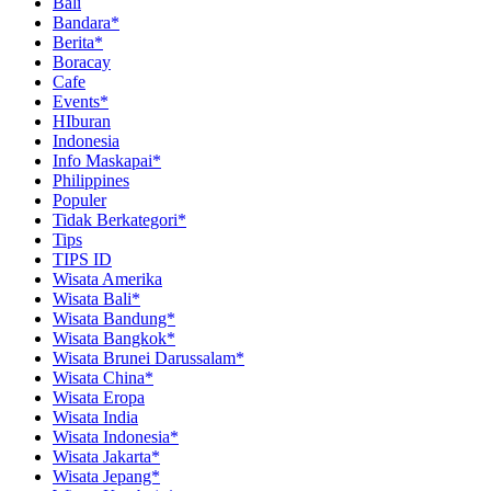
Bali
Bandara*
Berita*
Boracay
Cafe
Events*
HIburan
Indonesia
Info Maskapai*
Philippines
Populer
Tidak Berkategori*
Tips
TIPS ID
Wisata Amerika
Wisata Bali*
Wisata Bandung*
Wisata Bangkok*
Wisata Brunei Darussalam*
Wisata China*
Wisata Eropa
Wisata India
Wisata Indonesia*
Wisata Jakarta*
Wisata Jepang*