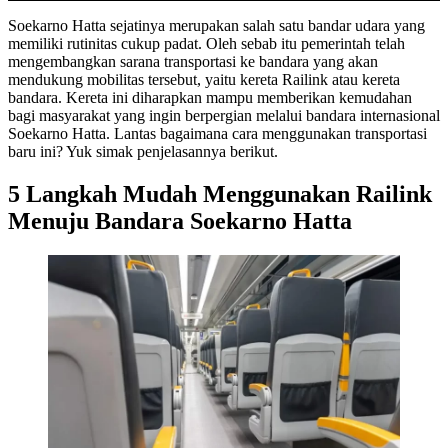
Soekarno Hatta sejatinya merupakan salah satu bandar udara yang
memiliki rutinitas cukup padat. Oleh sebab itu pemerintah telah
mengembangkan sarana transportasi ke bandara yang akan
mendukung mobilitas tersebut, yaitu kereta Railink atau kereta
bandara. Kereta ini diharapkan mampu memberikan kemudahan
bagi masyarakat yang ingin berpergian melalui bandara internasional
Soekarno Hatta. Lantas bagaimana cara menggunakan transportasi
baru ini? Yuk simak penjelasannya berikut.
5 Langkah Mudah Menggunakan Railink
Menuju Bandara Soekarno Hatta