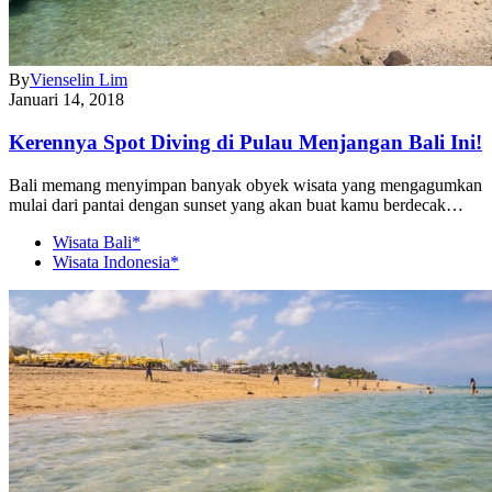
By
Vienselin Lim
Januari 14, 2018
Kerennya Spot Diving di Pulau Menjangan Bali Ini!
Bali memang menyimpan banyak obyek wisata yang mengagumkan
mulai dari pantai dengan sunset yang akan buat kamu berdecak…
Wisata Bali*
Wisata Indonesia*