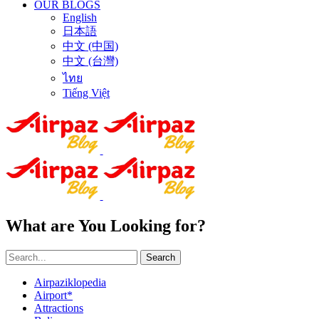
OUR BLOGS
English
日本語
中文 (中国)
中文 (台灣)
ไทย
Tiếng Việt
What are You Looking for?
Search
Airpaziklopedia
Airport*
Attractions