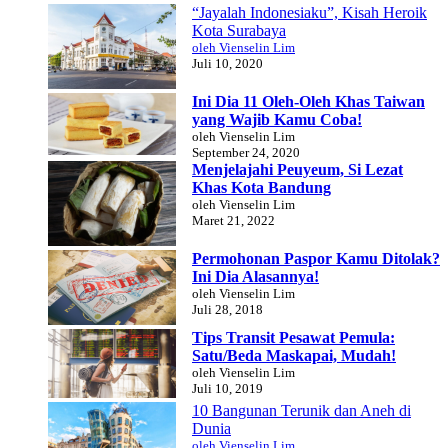
“Jayalah Indonesiaku”, Kisah Heroik
Kota Surabaya
oleh Vienselin Lim
Juli 10, 2020
Ini Dia 11 Oleh-Oleh Khas Taiwan
yang Wajib Kamu Coba!
oleh Vienselin Lim
September 24, 2020
Menjelajahi Peuyeum, Si Lezat
Khas Kota Bandung
oleh Vienselin Lim
Maret 21, 2022
Permohonan Paspor Kamu Ditolak?
Ini Dia Alasannya!
oleh Vienselin Lim
Juli 28, 2018
Tips Transit Pesawat Pemula:
Satu/Beda Maskapai, Mudah!
oleh Vienselin Lim
Juli 10, 2019
10 Bangunan Terunik dan Aneh di
Dunia
oleh Vienselin Lim