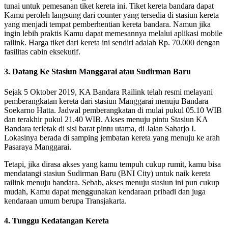
tunai untuk pemesanan tiket kereta ini. Tiket kereta bandara dapat
Kamu peroleh langsung dari counter yang tersedia di stasiun kereta
yang menjadi tempat pemberhentian kereta bandara. Namun jika
ingin lebih praktis Kamu dapat memesannya melalui aplikasi mobile
railink. Harga tiket dari kereta ini sendiri adalah Rp. 70.000 dengan
fasilitas cabin eksekutif.
3. Datang Ke Stasiun Manggarai atau Sudirman Baru
Sejak 5 Oktober 2019, KA Bandara Railink telah resmi melayani
pemberangkatan kereta dari stasiun Manggarai menuju Bandara
Soekarno Hatta. Jadwal pemberangkatan di mulai pukul 05.10 WIB
dan terakhir pukul 21.40 WIB. Akses menuju pintu Stasiun KA
Bandara terletak di sisi barat pintu utama, di Jalan Saharjo I.
Lokasinya berada di samping jembatan kereta yang menuju ke arah
Pasaraya Manggarai.
Tetapi, jika dirasa akses yang kamu tempuh cukup rumit, kamu bisa
mendatangi stasiun Sudirman Baru (BNI City) untuk naik kereta
railink menuju bandara. Sebab, akses menuju stasiun ini pun cukup
mudah, Kamu dapat menggunakan kendaraan pribadi dan juga
kendaraan umum berupa Transjakarta.
4. Tunggu Kedatangan Kereta