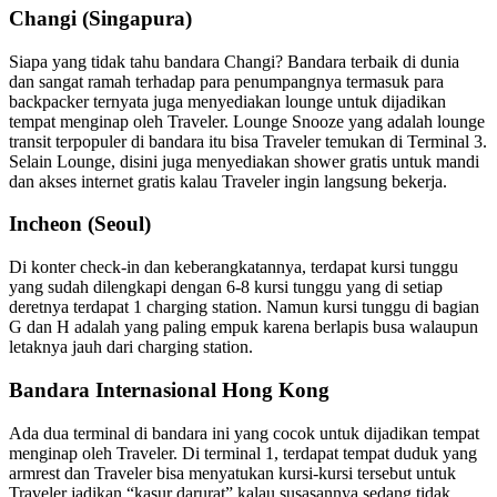
Changi (Singapura)
Siapa yang tidak tahu bandara Changi? Bandara terbaik di dunia
dan sangat ramah terhadap para penumpangnya termasuk para
backpacker ternyata juga menyediakan lounge untuk dijadikan
tempat menginap oleh Traveler. Lounge Snooze yang adalah lounge
transit terpopuler di bandara itu bisa Traveler temukan di Terminal 3.
Selain Lounge, disini juga menyediakan shower gratis untuk mandi
dan akses internet gratis kalau Traveler ingin langsung bekerja.
Incheon (Seoul)
Di konter check-in dan keberangkatannya, terdapat kursi tunggu
yang sudah dilengkapi dengan 6-8 kursi tunggu yang di setiap
deretnya terdapat 1 charging station. Namun kursi tunggu di bagian
G dan H adalah yang paling empuk karena berlapis busa walaupun
letaknya jauh dari charging station.
Bandara Internasional Hong Kong
Ada dua terminal di bandara ini yang cocok untuk dijadikan tempat
menginap oleh Traveler. Di terminal 1, terdapat tempat duduk yang
armrest dan Traveler bisa menyatukan kursi-kursi tersebut untuk
Traveler jadikan “kasur darurat” kalau susasannya sedang tidak