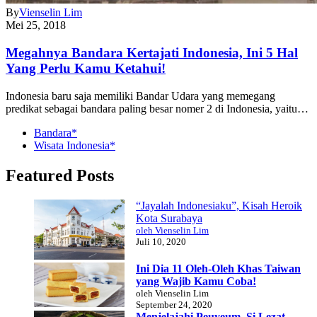
By
Vienselin Lim
Mei 25, 2018
Megahnya Bandara Kertajati Indonesia, Ini 5 Hal
Yang Perlu Kamu Ketahui!
Indonesia baru saja memiliki Bandar Udara yang memegang
predikat sebagai bandara paling besar nomer 2 di Indonesia, yaitu…
Bandara*
Wisata Indonesia*
Featured Posts
“Jayalah Indonesiaku”, Kisah Heroik
Kota Surabaya
oleh Vienselin Lim
Juli 10, 2020
Ini Dia 11 Oleh-Oleh Khas Taiwan
yang Wajib Kamu Coba!
oleh Vienselin Lim
September 24, 2020
Menjelajahi Peuyeum, Si Lezat