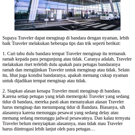
Supaya Traveler dapat menginap di bandara dengan nyaman, lebih
baik Traveler melakukan beberapa tips dan trik seperti berikut:
1. Cari tahu dulu bandara tempat Traveler menginap itu termasuk
ramah kepada para pengunjung atau tidak. Caranya adalah, Traveler
melakukan riset terlebih dulu apakah para petugas bandaranya
ramah dan mengijinkan Traveler untuk menginap atau tidak. Selain
itu, lihat juga kondisi bandaranya, apakah memang cukup nyaman
untuk dijadikan tempat menginap atau tidak.
2. Siapkan alasan kenapa Traveler musti menginap di bandara.
Karena setiap petugas yang telah memergoki Traveler yang sedang
tidur di bandara, mereka pasti akan menanyakan alasan Traveler
harus menginap dan menumpang tidur di Bandara. Biasanya, sih
alasannya karena menunggu pesawat yang sedang delay atau
memang sedang menunggu jadwal pesawatnya. Dan kalau ternyata
Traveler belum menyiapkan alasannya, mau tidak mau Traveler
harus diintrogasi lebih lanjut oleh para petugas…