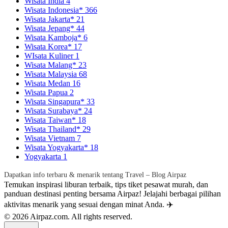
Wisata India
4
Wisata Indonesia*
366
Wisata Jakarta*
21
Wisata Jepang*
44
Wisata Kamboja*
6
Wisata Korea*
17
WIsata Kuliner
1
Wisata Malang*
23
Wisata Malaysia
68
Wisata Medan
16
Wisata Papua
2
Wisata Singapura*
33
Wisata Surabaya*
24
Wisata Taiwan*
18
Wisata Thailand*
29
Wisata Vietnam
7
Wisata Yogyakarta*
18
Yogyakarta
1
Dapatkan info terbaru & menarik tentang Travel – Blog Airpaz
Temukan inspirasi liburan terbaik, tips tiket pesawat murah, dan
panduan destinasi penting bersama Airpaz! Jelajahi berbagai pilihan
aktivitas menarik yang sesuai dengan minat Anda. ✈️
© 2026 Airpaz.com. All rights reserved.