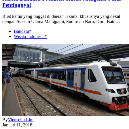
Pentingnya!
Buat kamu yang tinggal di daerah Jakarta, khususnya yang dekat
dengan Stasiun Utama Manggarai, Sudirman Baru, Duri, Batu…
Bandara*
Wisata Indonesia*
By
Vienselin Lim
Januari 11, 2018