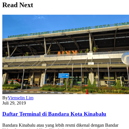
Read Next
By
Vienselin Lim
Juli 29, 2019
Daftar Terminal di Bandara Kota Kinabalu
Bandara Kinabalu atau yang lebih resmi dikenal dengan Bandar