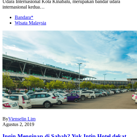
Udara Internasional Kota Kinabalu, merupakan bandar udara
internasional kedua…
Bandara*
Wisata Malaysia
By
Vienselin Lim
Agustus 2, 2019
Ingin Menginap di Sabah? Yuk Intip Hotel dekat