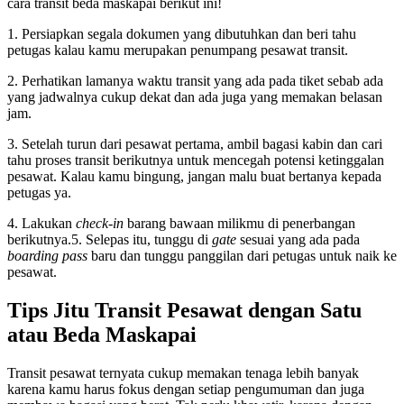
cara transit beda maskapai berikut ini!
1. Persiapkan segala dokumen yang dibutuhkan dan beri tahu
petugas kalau kamu merupakan penumpang pesawat transit.
2. Perhatikan lamanya waktu transit yang ada pada tiket sebab ada
yang jadwalnya cukup dekat dan ada juga yang memakan belasan
jam.
3. Setelah turun dari pesawat pertama, ambil bagasi kabin dan cari
tahu proses transit berikutnya untuk mencegah potensi ketinggalan
pesawat. Kalau kamu bingung, jangan malu buat bertanya kepada
petugas ya.
4. Lakukan
check-in
barang bawaan milikmu di penerbangan
berikutnya.5. Selepas itu, tunggu di
gate
sesuai yang ada pada
boarding pass
baru dan tunggu panggilan dari petugas untuk naik ke
pesawat.
Tips Jitu Transit Pesawat dengan Satu
atau Beda Maskapai
Transit pesawat ternyata cukup memakan tenaga lebih banyak
karena kamu harus fokus dengan setiap pengumuman dan juga