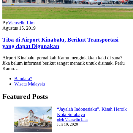
By
Vienselin Lim
Agustus 15, 2019
Tiba di Airport Kinabalu, Berikut Transportasi
yang dapat Digunakan
Airport Kinabalu, pernahkah Kamu menginjakkan kaki di sana?
Jika belum informasi berikut sangat menarik untuk disimak. Perlu
Kamu…
Bandara*
Wisata Malaysia
Featured Posts
“Jayalah Indonesiaku”, Kisah Heroik
Kota Surabaya
oleh Vienselin Lim
Juli 10, 2020