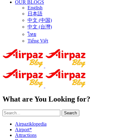
OUR BLOGS
English
日本語
中文 (中国)
中文 (台灣)
ไทย
Tiếng Việt
What are You Looking for?
Search
Airpaziklopedia
Airport*
Attractions