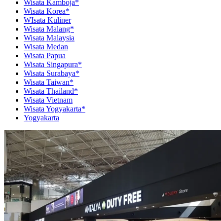
Wisata Kamboja*
Wisata Korea*
WIsata Kuliner
Wisata Malang*
Wisata Malaysia
Wisata Medan
Wisata Papua
Wisata Singapura*
Wisata Surabaya*
Wisata Taiwan*
Wisata Thailand*
Wisata Vietnam
Wisata Yogyakarta*
Yogyakarta