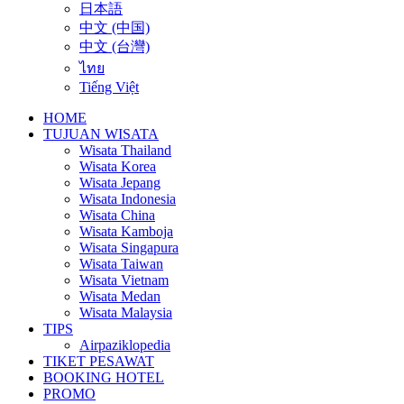
日本語
中文 (中国)
中文 (台灣)
ไทย
Tiếng Việt
HOME
TUJUAN WISATA
Wisata Thailand
Wisata Korea
Wisata Jepang
Wisata Indonesia
Wisata China
Wisata Kamboja
Wisata Singapura
Wisata Taiwan
Wisata Vietnam
Wisata Medan
Wisata Malaysia
TIPS
Airpaziklopedia
TIKET PESAWAT
BOOKING HOTEL
PROMO