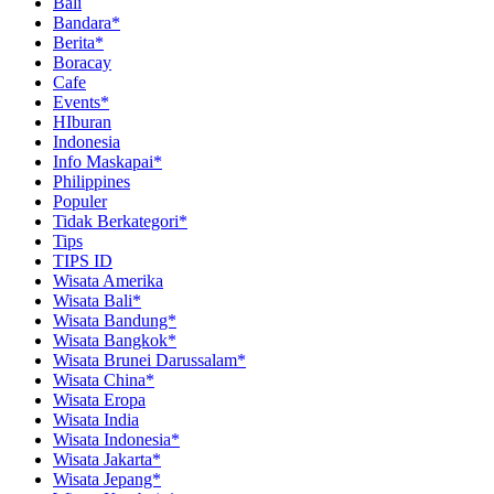
Bali
Bandara*
Berita*
Boracay
Cafe
Events*
HIburan
Indonesia
Info Maskapai*
Philippines
Populer
Tidak Berkategori*
Tips
TIPS ID
Wisata Amerika
Wisata Bali*
Wisata Bandung*
Wisata Bangkok*
Wisata Brunei Darussalam*
Wisata China*
Wisata Eropa
Wisata India
Wisata Indonesia*
Wisata Jakarta*
Wisata Jepang*