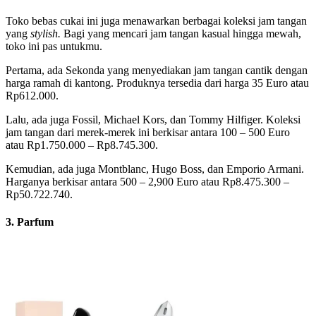
Toko bebas cukai ini juga menawarkan berbagai koleksi jam tangan
yang
stylish.
Bagi yang mencari jam tangan kasual hingga mewah,
toko ini pas untukmu.
Pertama, ada Sekonda yang menyediakan jam tangan cantik dengan
harga ramah di kantong. Produknya tersedia dari harga 35 Euro atau
Rp612.000.
Lalu, ada juga Fossil, Michael Kors, dan Tommy Hilfiger. Koleksi
jam tangan dari merek-merek ini berkisar antara 100 – 500 Euro
atau Rp1.750.000 – Rp8.745.300.
Kemudian, ada juga Montblanc, Hugo Boss, dan Emporio Armani.
Harganya berkisar antara 500 – 2,900 Euro atau Rp8.475.300 –
Rp50.722.740.
3. Parfum