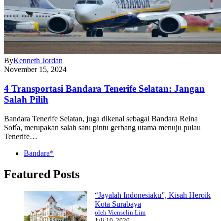
By
Kenneth Jordan
November 15, 2024
4 Transportasi Bandara Tenerife Selatan: Jangan
Salah Pilih
Bandara Tenerife Selatan, juga dikenal sebagai Bandara Reina
Sofía, merupakan salah satu pintu gerbang utama menuju pulau
Tenerife…
Bandara*
Featured Posts
“Jayalah Indonesiaku”, Kisah Heroik
Kota Surabaya
oleh Vienselin Lim
Juli 10, 2020