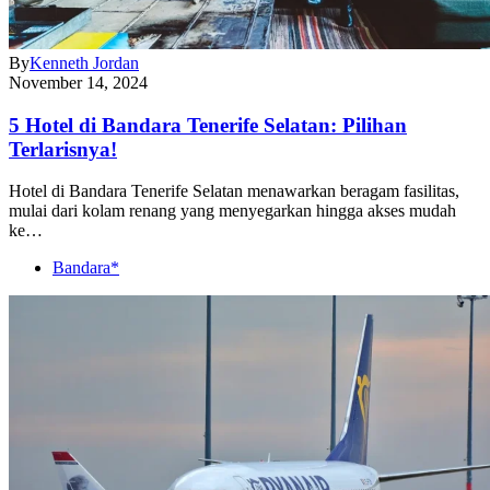
By
Kenneth Jordan
November 14, 2024
5 Hotel di Bandara Tenerife Selatan: Pilihan
Terlarisnya!
Hotel di Bandara Tenerife Selatan menawarkan beragam fasilitas,
mulai dari kolam renang yang menyegarkan hingga akses mudah
ke…
Bandara*