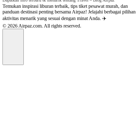
Dapatkan info terbaru & menarik tentang Travel – Blog Airpaz
Temukan inspirasi liburan terbaik, tips tiket pesawat murah, dan
panduan destinasi penting bersama Airpaz! Jelajahi berbagai pilihan
aktivitas menarik yang sesuai dengan minat Anda. ✈️
© 2026 Airpaz.com. All rights reserved.