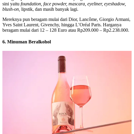
sini yaitu
foundation, face powder, mascara, eyeliner, eyeshadow,
blush-on,
lipstik, dan masih banyak lagi.
Mereknya pun beragam mulai dari Dior, Lancôme, Giorgio Armani,
Yves Saint Laurent, Givenchy, hingga L’Oréal Paris. Harganya
beragam mulai dari 12 – 128 Euro atau Rp209.000 – Rp2.238.000.
6. Minuman Beralkohol