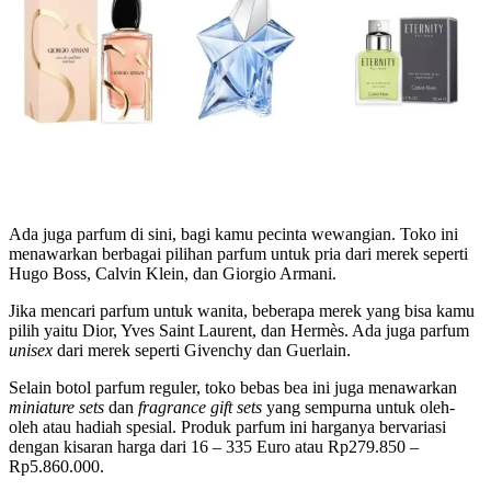
Ada juga parfum di sini, bagi kamu pecinta wewangian. Toko ini
menawarkan berbagai pilihan parfum untuk pria dari merek seperti
Hugo Boss, Calvin Klein, dan Giorgio Armani.
Jika mencari parfum untuk wanita, beberapa merek yang bisa kamu
pilih yaitu Dior, Yves Saint Laurent, dan Hermès. Ada juga parfum
unisex
dari merek seperti Givenchy dan Guerlain.
Selain botol parfum reguler, toko bebas bea ini juga menawarkan
miniature sets
dan
fragrance gift sets
yang sempurna untuk oleh-
oleh atau hadiah spesial. Produk parfum ini harganya bervariasi
dengan kisaran harga dari 16 – 335 Euro atau Rp279.850 –
Rp5.860.000.