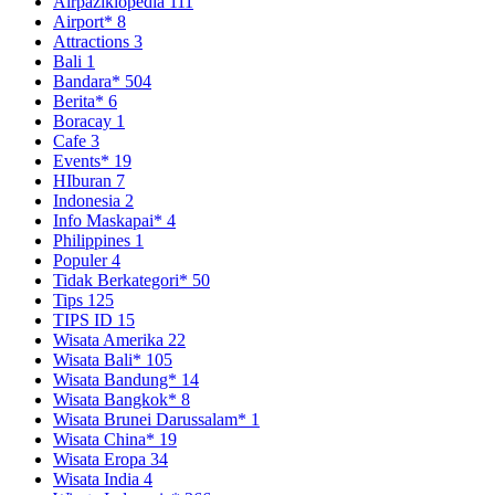
Airpaziklopedia
111
Airport*
8
Attractions
3
Bali
1
Bandara*
504
Berita*
6
Boracay
1
Cafe
3
Events*
19
HIburan
7
Indonesia
2
Info Maskapai*
4
Philippines
1
Populer
4
Tidak Berkategori*
50
Tips
125
TIPS ID
15
Wisata Amerika
22
Wisata Bali*
105
Wisata Bandung*
14
Wisata Bangkok*
8
Wisata Brunei Darussalam*
1
Wisata China*
19
Wisata Eropa
34
Wisata India
4