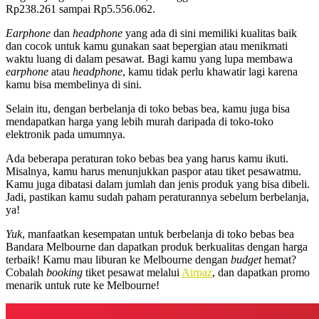
Rp238.261 sampai Rp5.556.062.
Earphone
dan
headphone
yang ada di sini memiliki kualitas baik
dan cocok untuk kamu gunakan saat bepergian atau menikmati
waktu luang di dalam pesawat. Bagi kamu yang lupa membawa
earphone
atau
headphone
, kamu tidak perlu khawatir lagi karena
kamu bisa membelinya di sini.
Selain itu, dengan berbelanja di toko bebas bea, kamu juga bisa
mendapatkan harga yang lebih murah daripada di toko-toko
elektronik pada umumnya.
Ada beberapa
peraturan toko bebas bea
yang harus kamu ikuti.
Misalnya, kamu harus menunjukkan paspor atau tiket pesawatmu.
Kamu juga dibatasi dalam jumlah dan jenis produk yang bisa dibeli.
Jadi, pastikan kamu sudah paham peraturannya sebelum berbelanja,
ya!
Yuk
, manfaatkan kesempatan untuk berbelanja di toko bebas bea
Bandara Melbourne dan dapatkan produk berkualitas dengan harga
terbaik! Kamu mau liburan ke Melbourne dengan
budget
hemat?
Cobalah
booking
tiket pesawat melalui
Airpaz
, dan dapatkan promo
menarik untuk rute ke Melbourne!