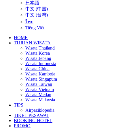
日本語
中文 (中国)
中文 (台灣)
ไทย
Tiếng Việt
HOME
TUJUAN WISATA
Wisata Thailand
Wisata Korea
Wisata Jepang
Wisata Indonesia
Wisata China
Wisata Kamboja
Wisata Singapura
Wisata Taiwan
Wisata Vietnam
Wisata Medan
Wisata Malaysia
TIPS
Airpaziklopedia
TIKET PESAWAT
BOOKING HOTEL
PROMO