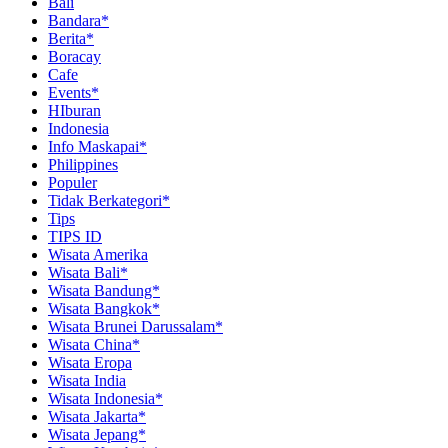
Bali
Bandara*
Berita*
Boracay
Cafe
Events*
HIburan
Indonesia
Info Maskapai*
Philippines
Populer
Tidak Berkategori*
Tips
TIPS ID
Wisata Amerika
Wisata Bali*
Wisata Bandung*
Wisata Bangkok*
Wisata Brunei Darussalam*
Wisata China*
Wisata Eropa
Wisata India
Wisata Indonesia*
Wisata Jakarta*
Wisata Jepang*