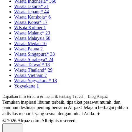
Wisata Indonesia*
366
Wisata Jakarta*
21
Wisata Jepang*
44
Wisata Kamboja*
6
Wisata Korea*
17
WIsata Kuliner
1
Wisata Malang*
23
Wisata Malaysia
68
Wisata Medan
16
Wisata Papua
2
Wisata Singapura*
33
Wisata Surabaya*
24
Wisata Taiwan*
18
Wisata Thailand*
29
Wisata Vietnam
7
Wisata Yogyakarta*
18
Yogyakarta
1
Dapatkan info terbaru & menarik tentang Travel – Blog Airpaz
Temukan inspirasi liburan terbaik, tips tiket pesawat murah, dan
panduan destinasi penting bersama Airpaz! Jelajahi berbagai pilihan
aktivitas menarik yang sesuai dengan minat Anda. ✈️
© 2026 Airpaz.com. All rights reserved.