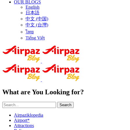
OUR BLOGS
English
日本語
中文 (中国)
中文 (台灣)
ไทย
Tiếng Việt
What are You Looking for?
Search
Airpaziklopedia
Airport*
Attractions