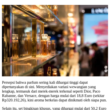
Persepsi bahwa parfum sering kali dihargai tinggi dapat
dipertanyakan di sini. Menyediakan variasi wewangian yang
lengkap, termasuk dari merek-merek terkenal seperti Dior, Paco
Rabanne, dan Versace, dengan harga mulai dari 18,8 Euro (sekitar
Rp320.192,26), kini aroma berkelas dapat dinikmati oleh siapa pun.
Selain itu, set bingkisan khusus, yang dihargai mulai dari 50,2 Euro