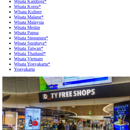
Wisata Kamboja*
Wisata Korea*
WIsata Kuliner
Wisata Malang*
Wisata Malaysia
Wisata Medan
Wisata Papua
Wisata Singapura*
Wisata Surabaya*
Wisata Taiwan*
Wisata Thailand*
Wisata Vietnam
Wisata Yogyakarta*
Yogyakarta