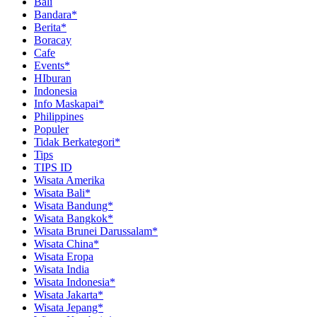
Bali
Bandara*
Berita*
Boracay
Cafe
Events*
HIburan
Indonesia
Info Maskapai*
Philippines
Populer
Tidak Berkategori*
Tips
TIPS ID
Wisata Amerika
Wisata Bali*
Wisata Bandung*
Wisata Bangkok*
Wisata Brunei Darussalam*
Wisata China*
Wisata Eropa
Wisata India
Wisata Indonesia*
Wisata Jakarta*
Wisata Jepang*