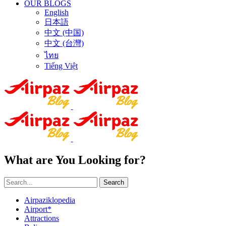
OUR BLOGS
English
日本語
中文 (中国)
中文 (台灣)
ไทย
Tiếng Việt
What are You Looking for?
Search
Airpaziklopedia
Airport*
Attractions