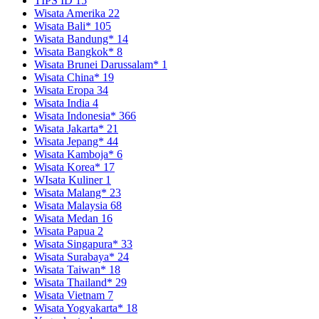
TIPS ID
15
Wisata Amerika
22
Wisata Bali*
105
Wisata Bandung*
14
Wisata Bangkok*
8
Wisata Brunei Darussalam*
1
Wisata China*
19
Wisata Eropa
34
Wisata India
4
Wisata Indonesia*
366
Wisata Jakarta*
21
Wisata Jepang*
44
Wisata Kamboja*
6
Wisata Korea*
17
WIsata Kuliner
1
Wisata Malang*
23
Wisata Malaysia
68
Wisata Medan
16
Wisata Papua
2
Wisata Singapura*
33
Wisata Surabaya*
24
Wisata Taiwan*
18
Wisata Thailand*
29
Wisata Vietnam
7
Wisata Yogyakarta*
18