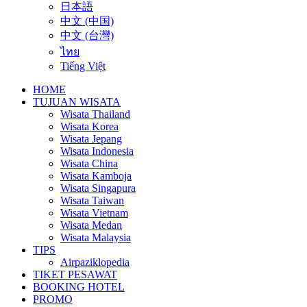
日本語
中文 (中国)
中文 (台灣)
ไทย
Tiếng Việt
HOME
TUJUAN WISATA
Wisata Thailand
Wisata Korea
Wisata Jepang
Wisata Indonesia
Wisata China
Wisata Kamboja
Wisata Singapura
Wisata Taiwan
Wisata Vietnam
Wisata Medan
Wisata Malaysia
TIPS
Airpaziklopedia
TIKET PESAWAT
BOOKING HOTEL
PROMO