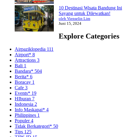
10 Destinasi Wisata Bandung Ini
Sayang untuk Dilewatkan!
oleh Vienselin Lim
Juni 15, 2024
Explore Categories
Airpaziklopedia
111
Airport*
8
Attractions
3
Bali
1
Bandara*
504
Berita*
6
Boracay
1
Cafe
3
Events*
19
HIburan
7
Indonesia
2
Info Maskapai*
4
Philippines
1
Populer
4
Tidak Berkategori*
50
Tips
125