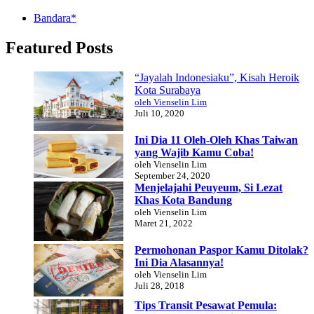
Bandara*
Featured Posts
“Jayalah Indonesiaku”, Kisah Heroik
Kota Surabaya
oleh Vienselin Lim
Juli 10, 2020
Ini Dia 11 Oleh-Oleh Khas Taiwan
yang Wajib Kamu Coba!
oleh Vienselin Lim
September 24, 2020
Menjelajahi Peuyeum, Si Lezat
Khas Kota Bandung
oleh Vienselin Lim
Maret 21, 2022
Permohonan Paspor Kamu Ditolak?
Ini Dia Alasannya!
oleh Vienselin Lim
Juli 28, 2018
Tips Transit Pesawat Pemula: