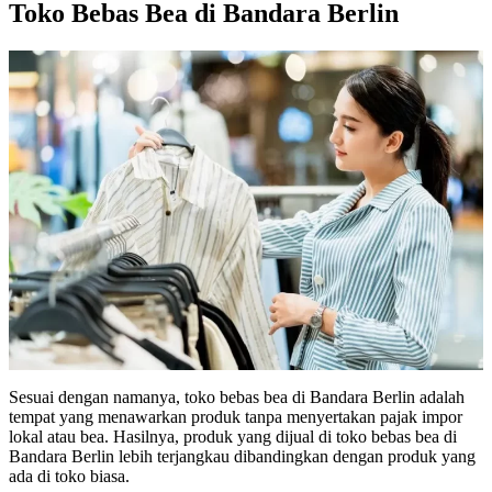
Toko Bebas Bea di Bandara Berlin
Sesuai dengan namanya, toko bebas bea di Bandara Berlin adalah
tempat yang menawarkan produk tanpa menyertakan pajak impor
lokal atau bea. Hasilnya, produk yang dijual di toko bebas bea di
Bandara Berlin lebih terjangkau dibandingkan dengan produk yang
ada di toko biasa.