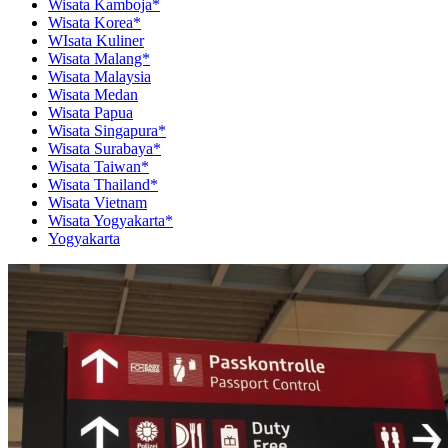
Wisata Kamboja*
Wisata Korea*
WIsata Kuliner
Wisata Malang*
Wisata Malaysia
Wisata Medan
Wisata Papua
Wisata Singapura*
Wisata Surabaya*
Wisata Taiwan*
Wisata Thailand*
Wisata Vietnam
Wisata Yogyakarta*
Yogyakarta