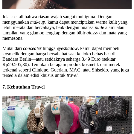
Jelas sekali bahwa riasan wajah sangat multiguna. Dengan
menggunakan
makeup
, kamu dapat menciptakan warna kulit yang
lebih merata dan bercahaya, baik dengan nuansa
nude
alami atau
tampilan yang glamor, lengkap dengan bibir
glossy
dan mata yang
memesona
.
Mulai dari
concealer
hingga
eyeshadow
, kamu dapat membeli
kosmetik dengan harga bersahabat saat ke toko bebas bea di
Bandara Berlin—atau setidaknya seharga 3,49 Euro (sekitar
Rp59.505,80). Temukan beragam produk kosmetik dari merek
terkenal seperti Clinique, Guerlain, MAC, atau Shiseido, yang juga
tersedia dalam edisi khusus untuk
travel
.
7. Kebutuhan Travel