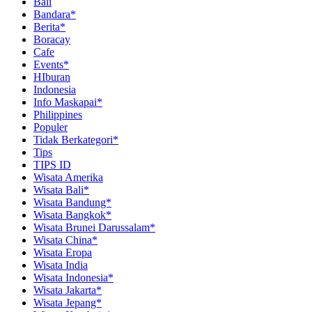
Bali
Bandara*
Berita*
Boracay
Cafe
Events*
HIburan
Indonesia
Info Maskapai*
Philippines
Populer
Tidak Berkategori*
Tips
TIPS ID
Wisata Amerika
Wisata Bali*
Wisata Bandung*
Wisata Bangkok*
Wisata Brunei Darussalam*
Wisata China*
Wisata Eropa
Wisata India
Wisata Indonesia*
Wisata Jakarta*
Wisata Jepang*