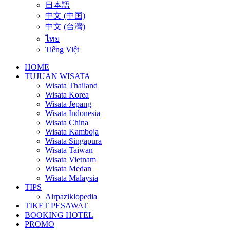
日本語
中文 (中国)
中文 (台灣)
ไทย
Tiếng Việt
HOME
TUJUAN WISATA
Wisata Thailand
Wisata Korea
Wisata Jepang
Wisata Indonesia
Wisata China
Wisata Kamboja
Wisata Singapura
Wisata Taiwan
Wisata Vietnam
Wisata Medan
Wisata Malaysia
TIPS
Airpaziklopedia
TIKET PESAWAT
BOOKING HOTEL
PROMO