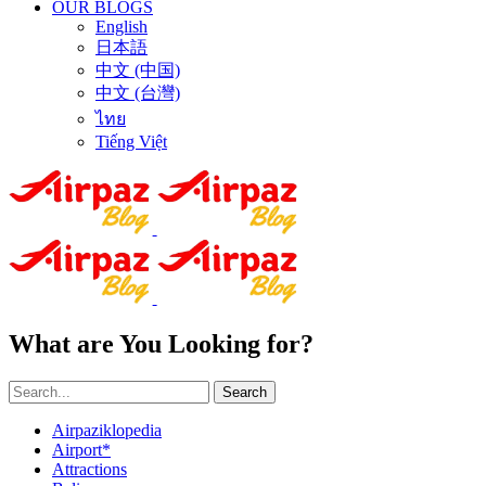
OUR BLOGS
English
日本語
中文 (中国)
中文 (台灣)
ไทย
Tiếng Việt
What are You Looking for?
Search
Airpaziklopedia
Airport*
Attractions