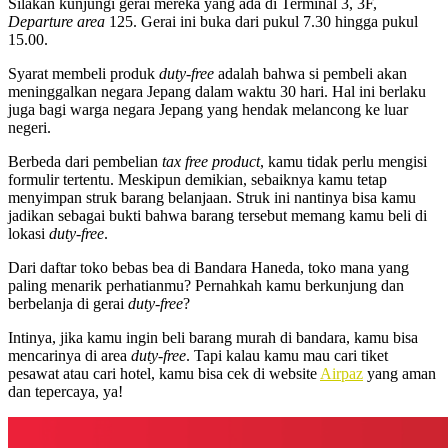
Silakan kunjungi gerai mereka yang ada di Terminal 3, 3F,
Departure area
125. Gerai ini buka dari pukul 7.30 hingga pukul
15.00.
Syarat membeli produk
duty-free
adalah bahwa si pembeli akan
meninggalkan negara Jepang dalam waktu 30 hari. Hal ini berlaku
juga bagi warga negara Jepang yang hendak melancong ke luar
negeri.
Berbeda dari pembelian
tax free product
, kamu tidak perlu mengisi
formulir tertentu. Meskipun demikian, sebaiknya kamu tetap
menyimpan struk barang belanjaan. Struk ini nantinya bisa kamu
jadikan sebagai bukti bahwa barang tersebut memang kamu beli di
lokasi
duty-free
.
Dari daftar
toko bebas bea di Bandara Haneda
, toko mana yang
paling menarik perhatianmu? Pernahkah kamu berkunjung dan
berbelanja di gerai
duty-free
?
Intinya, jika kamu ingin beli barang murah di bandara, kamu bisa
mencarinya di area
duty-free
. Tapi kalau kamu mau cari tiket
pesawat atau cari hotel, kamu bisa cek di website
Airpaz
yang aman
dan tepercaya, ya!