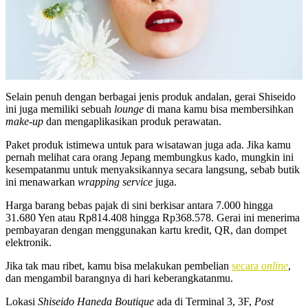
Selain penuh dengan berbagai jenis produk andalan, gerai Shiseido
ini juga memiliki sebuah
lounge
di mana kamu bisa membersihkan
make-up
dan mengaplikasikan produk perawatan.
Paket produk istimewa untuk para wisatawan juga ada. Jika kamu
pernah melihat cara orang Jepang membungkus kado, mungkin ini
kesempatanmu untuk menyaksikannya secara langsung, sebab butik
ini menawarkan
wrapping service
juga.
Harga
barang bebas pajak
di sini berkisar antara 7.000 hingga
31.680 Yen atau Rp814.408 hingga Rp368.578. Gerai ini menerima
pembayaran dengan menggunakan kartu kredit, QR, dan dompet
elektronik.
Jika tak mau ribet, kamu bisa melakukan pembelian
secara
online
,
dan mengambil barangnya di hari keberangkatanmu.
Lokasi
Shiseido Haneda Boutique
ada di Terminal 3, 3F,
Post