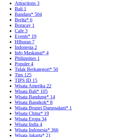
Attractions
3
Bali
1
Bandara*
504
Berita*
6
Boracay
1
Cafe
3
Events*
19
HIburan
7
Indonesia
2
Info Maskapai*
4
Philippines
1
Populer
4
Tidak Berkategori*
50
Tips
125
TIPS ID
15
Wisata Amerika
22
Wisata Bali*
105
Wisata Bandung*
14
Wisata Bangkok*
8
Wisata Brunei Darussalam*
1
Wisata China*
19
Wisata Eropa
34
Wisata India
4
Wisata Indonesia*
366
Wisata Jakarta*
21